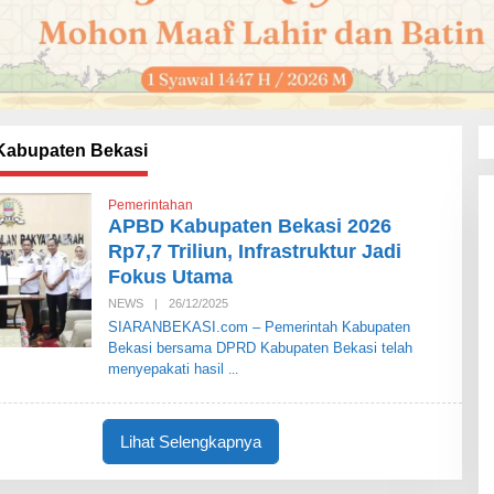
abupaten Bekasi
Pemerintahan
APBD Kabupaten Bekasi 2026
Rp7,7 Triliun, Infrastruktur Jadi
Fokus Utama
NEWS
|
26/12/2025
O
L
SIARANBEKASI.com – Pemerintah Kabupaten
E
Bekasi bersama DPRD Kabupaten Bekasi telah
H
S
menyepakati hasil
I
A
R
A
Lihat Selengkapnya
N
B
E
K