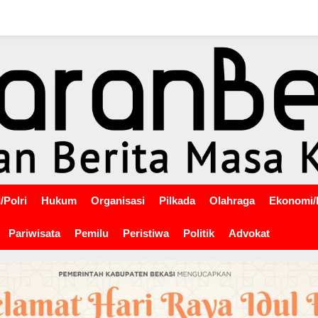
/Polri
Hukum
Organisasi
Pilkada
Olahraga
Ekonomi/
Pariwisata
Pemilu
Peristiwa
Politik
Advokat