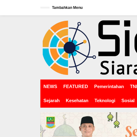
L
Tambahkan Menu
e
w
tutup
a
t
i
k
e
k
o
n
t
e
n
NEWS
FEATURED
Pemerintahan
TNI
Sejarah
Kesehatan
Teknologi
Sosial