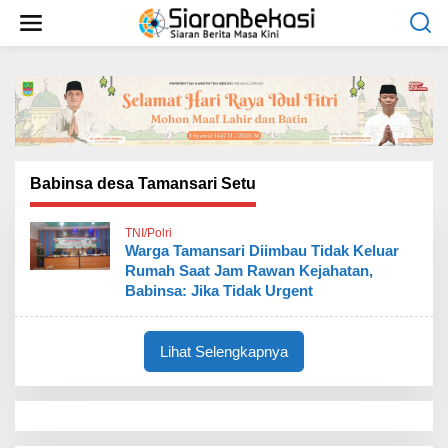
L
e
w
a
t
i
k
e
k
o
Babinsa desa Tamansari Setu
n
t
TNI/Polri
e
Warga Tamansari Diimbau Tidak Keluar
n
Rumah Saat Jam Rawan Kejahatan,
Babinsa: Jika Tidak Urgent
Lihat Selengkapnya