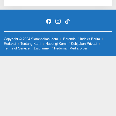
Copyright © 2024 Siaranbekasi.com
Beranda
Indeks Berita
Redaksi
Tentang Kami
Hubungi Kami
Kebijakan Privasi
Terms of Service
Disclaimer
Pedoman Media Siber