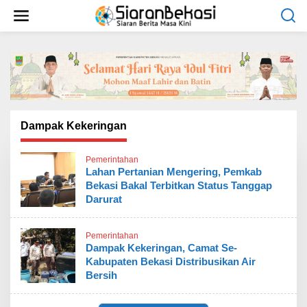
L
e
w
a
t
i
k
e
k
o
Dampak Kekeringan
n
t
Pemerintahan
e
Lahan Pertanian Mengering, Pemkab
n
Bekasi Bakal Terbitkan Status Tanggap
Darurat
Pemerintahan
Dampak Kekeringan, Camat Se-
Kabupaten Bekasi Distribusikan Air
Bersih