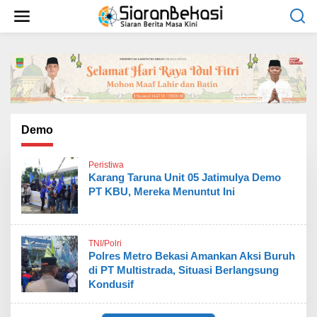
L
e
w
a
t
i
k
e
k
o
Demo
n
t
Peristiwa
e
Karang Taruna Unit 05 Jatimulya Demo
n
PT KBU, Mereka Menuntut Ini
TNI/Polri
Polres Metro Bekasi Amankan Aksi Buruh
di PT Multistrada, Situasi Berlangsung
Kondusif