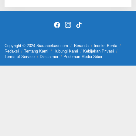
Copyright © 2024 Siaranbekasi.com
Beranda
Indeks Berita
Redaksi
Tentang Kami
Hubungi Kami
Kebijakan Privasi
Terms of Service
Disclaimer
Pedoman Media Siber