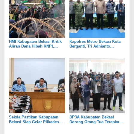
HMI Kabupaten Bekasi Kritik
Kapolres Metro Bekasi Kota
Aliran Dana Hibah KNPI,
Berganti, Tri Adhianto
Tekankan Transparansi
Tekankan Penguatan Sinergi
Sekda Pastikan Kabupaten
DP3A Kabupaten Bekasi
Bekasi Siap Gelar Pilkades
Dorong Orang Tua Terapkan
Serentak 2026
Pola Asuh Digital untuk
Lindungi Anak