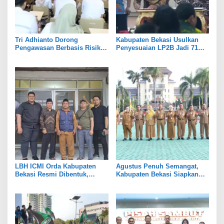
Tri Adhianto Dorong
Kabupaten Bekasi Usulkan
Pengawasan Berbasis Risiko,
Penyesuaian LP2B Jadi 71
Pemkot Bekasi Perkuat Tata
Persen, Jaga Keseimbangan
Kelola
Industri dan Pertanian
LBH ICMI Orda Kabupaten
Agustus Penuh Semangat,
Bekasi Resmi Dibentuk,
Kabupaten Bekasi Siapkan
Fokus Edukasi dan
Rangkaian Peringatan Tiga
Pendampingan Hukum
Hari Besar