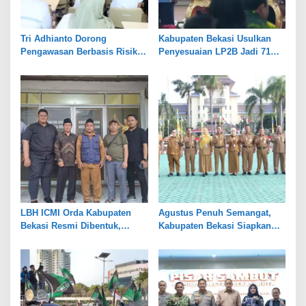
Tri Adhianto Dorong
Kabupaten Bekasi Usulkan
Pengawasan Berbasis Risiko,
Penyesuaian LP2B Jadi 71
Pemkot Bekasi Perkuat Tata
Persen, Jaga Keseimbangan
Kelola
Industri dan Pertanian
LBH ICMI Orda Kabupaten
Agustus Penuh Semangat,
Bekasi Resmi Dibentuk,
Kabupaten Bekasi Siapkan
Fokus Edukasi dan
Rangkaian Peringatan Tiga
Pendampingan Hukum
Hari Besar