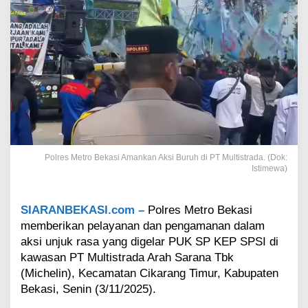
a
s
i
A
m
a
n
k
a
n
A
k
Polres Metro Bekasi Amankan Aksi Buruh di PT Multistrada. (Dok:
s
Istimewa)
i
B
u
SIARANBEKASI.com –
Polres Metro Bekasi
r
memberikan pelayanan dan pengamanan dalam
u
h
aksi unjuk rasa yang digelar PUK SP KEP SPSI di
d
kawasan PT Multistrada Arah Sarana Tbk
i
(Michelin), Kecamatan Cikarang Timur, Kabupaten
P
Bekasi, Senin (3/11/2025).
T
M