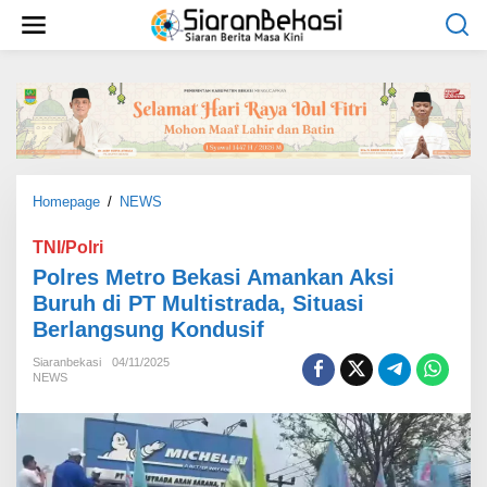
L
e
w
a
t
i
k
e
k
o
Homepage
/
NEWS
P
n
o
t
l
TNI/Polri
e
r
Polres Metro Bekasi Amankan Aksi
n
e
Buruh di PT Multistrada, Situasi
s
Berlangsung Kondusif
M
e
Siaranbekasi
04/11/2025
t
NEWS
r
o
B
e
k