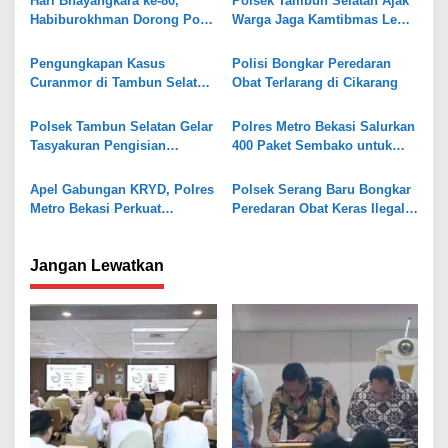
s
Hari Bhayangkara ke-80,
Polsek Tambun Selatan Ajak
Habiburokhman Dorong Polri
Warga Jaga Kamtibmas Lewat
i
Makin Profesional
Jaga Bekasi On The Spot
p
Pengungkapan Kasus
Polisi Bongkar Peredaran
o
Curanmor di Tambun Selatan,
Obat Terlarang di Cikarang
Polisi Temukan Senpi Rakitan
s
dan Puluhan Amunisi
Polsek Tambun Selatan Gelar
Polres Metro Bekasi Salurkan
Tasyakuran Pengisian
400 Paket Sembako untuk
Gedung Baru Pol Sub Sektor
Perempuan Pekerja Informal
Karangsatria
di Hari Kartini
Apel Gabungan KRYD, Polres
Polsek Serang Baru Bongkar
Metro Bekasi Perkuat
Peredaran Obat Keras Ilegal,
Keamanan di Tambun Selatan
Satu Pelaku Ditangkap
Jangan Lewatkan