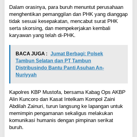
n
g
Dalam orasinya, para buruh menuntut perusahaan
s
menghentikan pemanggilan dan PHK yang dianggap
u
tidak sesuai kesepakatan, mencabut surat PHK
n
serta skorsing, dan mempekerjakan kembali
g
karyawan yang telah di-PHK.
K
o
n
d
BACA JUGA :
Jumat Berbagi: Polsek
u
Tambun Selatan dan PT Tambun
s
Distribusindo Bantu Panti Asuhan An-
i
Nuriyyah
f
Kapolres KBP Mustofa, bersama Kabag Ops AKBP
Alin Kuncoro dan Kasat Intelkam Kompol Zaini
Abdilah Zainuri, turun langsung ke lapangan untuk
memimpin pengamanan sekaligus melakukan
komunikasi humanis dengan pimpinan serikat
buruh.