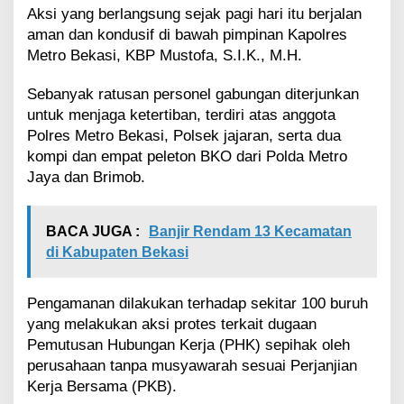
u
Aksi yang berlangsung sejak pagi hari itu berjalan
l
aman dan kondusif di bawah pimpinan Kapolres
t
Metro Bekasi, KBP Mustofa, S.I.K., M.H.
i
s
Sebanyak ratusan personel gabungan diterjunkan
t
untuk menjaga ketertiban, terdiri atas anggota
r
a
Polres Metro Bekasi, Polsek jajaran, serta dua
d
kompi dan empat peleton BKO dari Polda Metro
a
Jaya dan Brimob.
,
S
i
BACA JUGA :
Banjir Rendam 13 Kecamatan
t
u
di Kabupaten Bekasi
a
s
Pengamanan dilakukan terhadap sekitar 100 buruh
i
B
yang melakukan aksi protes terkait dugaan
e
Pemutusan Hubungan Kerja (PHK) sepihak oleh
r
perusahaan tanpa musyawarah sesuai Perjanjian
l
Kerja Bersama (PKB).
a