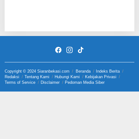
Copyright © 2024 Siaranbekasi.com
Beranda
Indeks Berita
Redaksi
Tentang Kami
Hubungi Kami
Kebijakan Privasi
Terms of Service
Disclaimer
Pedoman Media Siber