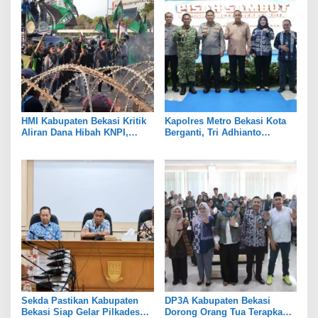
HMI Kabupaten Bekasi Kritik
Kapolres Metro Bekasi Kota
Aliran Dana Hibah KNPI,
Berganti, Tri Adhianto
Tekankan Transparansi
Tekankan Penguatan Sinergi
Sekda Pastikan Kabupaten
DP3A Kabupaten Bekasi
Bekasi Siap Gelar Pilkades
Dorong Orang Tua Terapkan