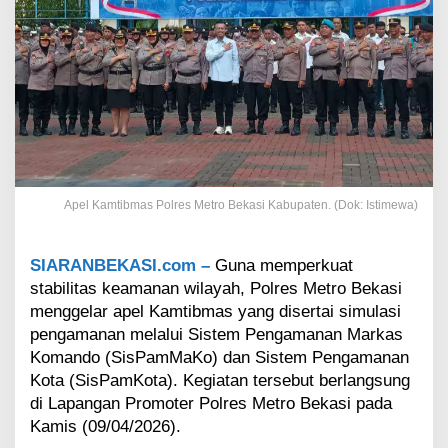
a
b
u
p
a
t
e
n
B
e
k
Apel Kamtibmas Polres Metro Bekasi Kabupaten. (Dok: Istimewa)
a
s
i
SIARANBEKASI.com –
Guna memperkuat
:
stabilitas keamanan wilayah, Polres Metro Bekasi
P
o
menggelar apel Kamtibmas yang disertai simulasi
l
pengamanan melalui Sistem Pengamanan Markas
i
Komando (SisPamMaKo) dan Sistem Pengamanan
s
Kota (SisPamKota). Kegiatan tersebut berlangsung
i
di Lapangan Promoter Polres Metro Bekasi pada
d
a
Kamis (09/04/2026).
n