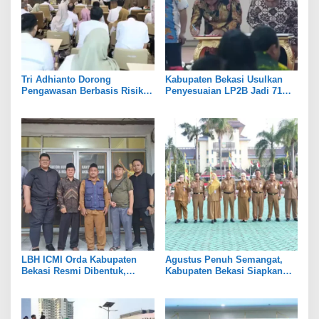
Tri Adhianto Dorong
Kabupaten Bekasi Usulkan
Pengawasan Berbasis Risiko,
Penyesuaian LP2B Jadi 71
Pemkot Bekasi Perkuat Tata
Persen, Jaga Keseimbangan
Kelola
Industri dan Pertanian
LBH ICMI Orda Kabupaten
Agustus Penuh Semangat,
Bekasi Resmi Dibentuk,
Kabupaten Bekasi Siapkan
Fokus Edukasi dan
Rangkaian Peringatan Tiga
Pendampingan Hukum
Hari Besar