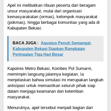
W
Apel ini melibatkan ribuan peserta dari beragam
a
unsur masyarakat, mulai dari organisasi
r
kemasyarakatan (ormas), kelompok masyarakat
g
a
(pokmas), hingga berbagai komunitas yang ada di
P
Kabupaten Bekasi.
e
r
k
BACA JUGA :
Agustus Penuh Semangat,
u
Kabupaten Bekasi Siapkan Rangkaian
a
Peringatan Tiga Hari Besar
t
K
e
Kapolres Metro Bekasi, Kombes Pol Sumarni,
s
i
memimpin langsung jalannya kegiatan. Ia
a
menjelaskan bahwa simulasi ini merupakan langkah
p
antisipasi untuk memastikan seluruh pihak siap
s
dalam menjaga keamanan dan ketertiban
i
masyarakat.
a
g
a
Menurutnya, apel tersebut menjadi bagian dari