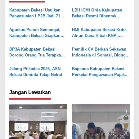
a
s
Kabupaten Bekasi Usulkan
LBH ICMI Orda Kabupaten
Penyesuaian LP2B Jadi 71
Bekasi Resmi Dibentuk,
i
Persen, Jaga Keseimbangan
Fokus Edukasi dan
p
Industri dan Pertanian
Pendampingan Hukum
Agustus Penuh Semangat,
HMI Kabupaten Bekasi Kritik
o
Kabupaten Bekasi Siapkan
Aliran Dana Hibah KNPI,
Rangkaian Peringatan Tiga
Tekankan Transparansi
s
Hari Besar
DP3A Kabupaten Bekasi
Pemilik CV Berkah Sekawan
Dorong Orang Tua Terapkan
Indonesia di Somasi, Diduga
Pola Asuh Digital untuk
Gelapkan Dana Investasi
Lindungi Anak
Rp338 Juta
Jelang Pilkades 2026, ASN
Bapenda Kabupaten Bekasi
Bekasi Diminta Tetap Netral
Perketat Pengawasan Pajak
Air Tanah, Kejar PAD 2026
Jangan Lewatkan