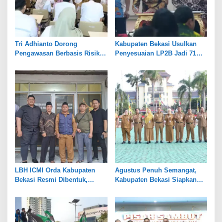
Tri Adhianto Dorong
Kabupaten Bekasi Usulkan
Pengawasan Berbasis Risiko,
Penyesuaian LP2B Jadi 71
Pemkot Bekasi Perkuat Tata
Persen, Jaga Keseimbangan
Kelola
Industri dan Pertanian
LBH ICMI Orda Kabupaten
Agustus Penuh Semangat,
Bekasi Resmi Dibentuk,
Kabupaten Bekasi Siapkan
Fokus Edukasi dan
Rangkaian Peringatan Tiga
Pendampingan Hukum
Hari Besar