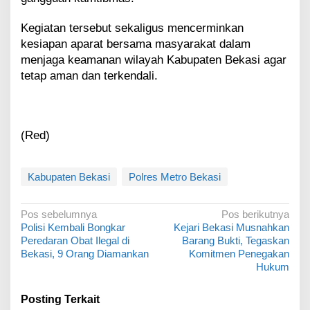
Kegiatan tersebut sekaligus mencerminkan
kesiapan aparat bersama masyarakat dalam
menjaga keamanan wilayah Kabupaten Bekasi agar
tetap aman dan terkendali.
(Red)
Kabupaten Bekasi
Polres Metro Bekasi
N
Pos sebelumnya
Pos berikutnya
Polisi Kembali Bongkar
Kejari Bekasi Musnahkan
a
Peredaran Obat Ilegal di
Barang Bukti, Tegaskan
v
Bekasi, 9 Orang Diamankan
Komitmen Penegakan
Hukum
i
g
Posting Terkait