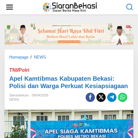
L
e
w
a
t
i
k
e
k
o
Homepage
/
NEWS
A
n
p
t
e
TNI/Polri
e
l
Apel Kamtibmas Kabupaten Bekasi:
n
K
Polisi dan Warga Perkuat Kesiapsiagaan
a
m
Siaranbekasi
09/04/2026
t
NEWS
i
b
m
a
s
K