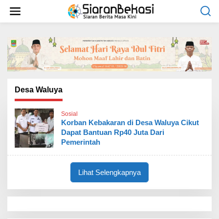
L
e
w
a
t
i
k
e
k
o
Desa Waluya
n
t
Sosial
e
Korban Kebakaran di Desa Waluya Cikut
n
Dapat Bantuan Rp40 Juta Dari
Pemerintah
Lihat Selengkapnya