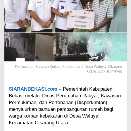
n
d
i
D
e
s
a
W
a
l
u
y
Penyerahan Bantuan Korban Kebakaran di Desa Waluya, Cikarang
a
Utara. (Dok: Istimewa)
C
i
k
SIARANBEKASI.com –
Pemerintah Kabupaten
u
Bekasi melalui Dinas Perumahan Rakyat, Kawasan
t
D
Permukiman, dan Pertanahan (Disperkimtan)
a
menyalurkan bantuan pembangunan rumah bagi
p
warga korban kebakaran di Desa Waluya,
a
Kecamatan Cikarang Utara.
t
B