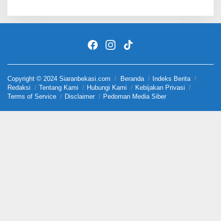
Copyright © 2024 Siaranbekasi.com
Beranda
Indeks Berita
Redaksi
Tentang Kami
Hubungi Kami
Kebijakan Privasi
Terms of Service
Disclaimer
Pedoman Media Siber