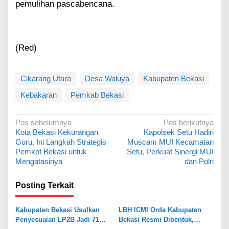
pemulihan pascabencana.
(Red)
Cikarang Utara
Desa Waluya
Kabupaten Bekasi
Kebakaran
Pemkab Bekasi
N
Pos sebelumnya
Pos berikutnya
Kota Bekasi Kekurangan
Kapolsek Setu Hadiri
a
Guru, Ini Langkah Strategis
Muscam MUI Kecamatan
v
Pemkot Bekasi untuk
Setu, Perkuat Sinergi MUI
Mengatasinya
dan Polri
i
g
Posting Terkait
a
s
Kabupaten Bekasi Usulkan
LBH ICMI Orda Kabupaten
Penyesuaian LP2B Jadi 71
Bekasi Resmi Dibentuk,
i