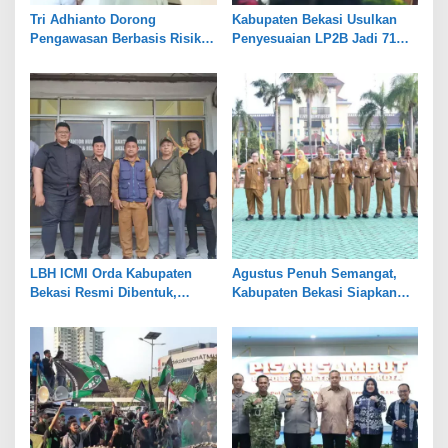
Tri Adhianto Dorong
Kabupaten Bekasi Usulkan
Pengawasan Berbasis Risiko,
Penyesuaian LP2B Jadi 71
Pemkot Bekasi Perkuat Tata
Persen, Jaga Keseimbangan
Kelola
Industri dan Pertanian
LBH ICMI Orda Kabupaten
Agustus Penuh Semangat,
Bekasi Resmi Dibentuk,
Kabupaten Bekasi Siapkan
Fokus Edukasi dan
Rangkaian Peringatan Tiga
Pendampingan Hukum
Hari Besar