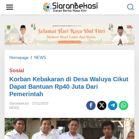
L
e
w
a
t
i
k
e
k
o
Homepage
/
NEWS
K
n
o
t
r
Sosial
e
b
Korban Kebakaran di Desa Waluya Cikut
n
a
Dapat Bantuan Rp40 Juta Dari
n
Pemerintah
K
e
Siaranbekasi
27/11/2025
b
NEWS
a
k
a
r
a