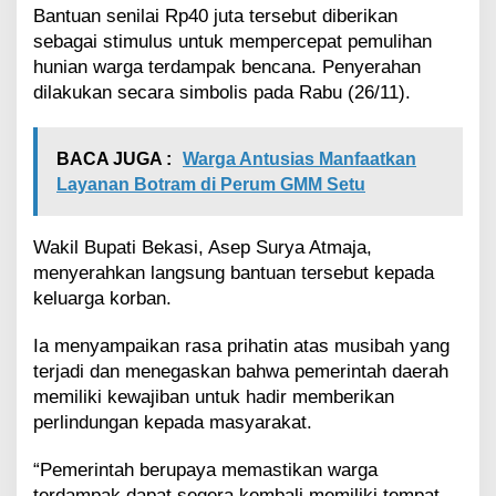
a
Bantuan senilai Rp40 juta tersebut diberikan
n
sebagai stimulus untuk mempercepat pemulihan
t
hunian warga terdampak bencana. Penyerahan
u
dilakukan secara simbolis pada Rabu (26/11).
a
n
R
BACA JUGA :
Warga Antusias Manfaatkan
p
4
Layanan Botram di Perum GMM Setu
0
J
u
Wakil Bupati Bekasi, Asep Surya Atmaja,
t
menyerahkan langsung bantuan tersebut kepada
a
keluarga korban.
D
a
Ia menyampaikan rasa prihatin atas musibah yang
r
terjadi dan menegaskan bahwa pemerintah daerah
i
P
memiliki kewajiban untuk hadir memberikan
e
perlindungan kepada masyarakat.
m
e
“Pemerintah berupaya memastikan warga
r
terdampak dapat segera kembali memiliki tempat