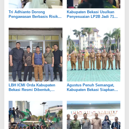
Tri Adhianto Dorong
Kabupaten Bekasi Usulkan
Pengawasan Berbasis Risiko,
Penyesuaian LP2B Jadi 71
Pemkot Bekasi Perkuat Tata
Persen, Jaga Keseimbangan
Kelola
Industri dan Pertanian
LBH ICMI Orda Kabupaten
Agustus Penuh Semangat,
Bekasi Resmi Dibentuk,
Kabupaten Bekasi Siapkan
Fokus Edukasi dan
Rangkaian Peringatan Tiga
Pendampingan Hukum
Hari Besar