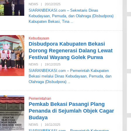
A
NEWS
|
20/12/2025
O
S
L
SIARANBEKASI.com – Sekretaris Dinas
I
E
Kebudayaan, Pemuda, dan Olahraga (Disbudpora)
H
S
Kabupaten Bekasi, Tina
I
A
R
A
Kebudayaan
N
Disbudpora Kabupaten Bekasi
B
E
Dorong Regenerasi Dalang Lewat
K
Festival Wayang Golek Purwa
A
S
NEWS
|
19/12/2025
O
I
L
SIARANBEKASI.com – Pemerintah Kabupaten
E
Bekasi melalui Dinas Kebudayaan, Pemuda, dan
H
S
Olahraga (Disbudpora)
I
A
R
A
Pemerintahan
N
Pemkab Bekasi Pasangi Plang
B
E
Penanda di Sejumlah Objek Cagar
K
Budaya
A
S
NEWS
|
16/11/2025
O
I
L
SIARANBEKASI.com – Pemerintah Kabupaten