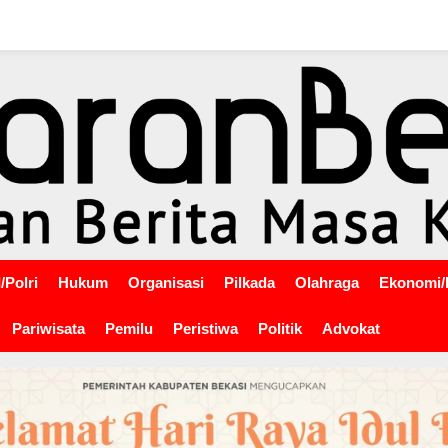
/Polri
Hukum
Organisasi
Pilkada
Olahraga
Ekonomi/
Pariwisata
Pemilu
Peristiwa
Politik
Advokat