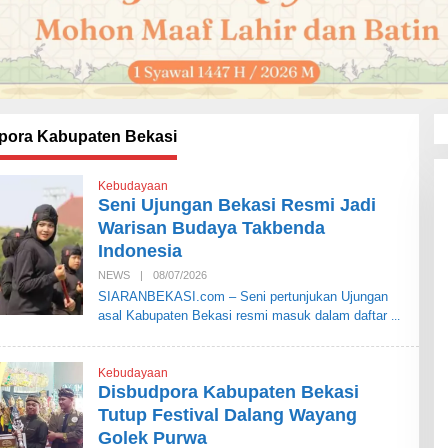
pora Kabupaten Bekasi
Kebudayaan
Seni Ujungan Bekasi Resmi Jadi
Warisan Budaya Takbenda
Indonesia
NEWS
|
08/07/2026
O
L
SIARANBEKASI.com – Seni pertunjukan Ujungan
E
asal Kabupaten Bekasi resmi masuk dalam daftar
H
S
I
A
Kebudayaan
R
A
Disbudpora Kabupaten Bekasi
N
Tutup Festival Dalang Wayang
B
E
Golek Purwa
K