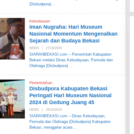
S
(Disbudpora)
I
A
R
A
Kebudayaan
N
Iman Nugraha: Hari Museum
B
E
Nasional Momentum Mengenalkan
K
Sejarah dan Budaya Bekasi
A
S
NEWS
|
27/10/2024
O
I
L
SIARANBEKASI.com – Pemerintah Kabupaten
E
Bekasi melalui Dinas Kebudayaan, Pemuda dan
H
S
Olahraga (Disbudpora)
I
A
R
A
Pemerintahan
N
Disbudpora Kabupaten Bekasi
B
E
Peringati Hari Museum Nasional
K
2024 di Gedung Juang 45
A
S
NEWS
|
25/10/2024
O
I
L
SIARANBEKASI.com – Dinas Kebudayaan,
E
Pemuda dan Olahraga (Disbudpora) Kabupaten
H
S
Bekasi, menggelar acara
I