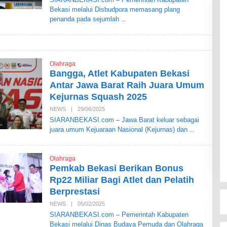
E
Bekasi melalui Disbudpora memasang plang
H
S
penanda pada sejumlah
I
A
R
A
N
B
Olahraga
E
Bangga, Atlet Kabupaten Bekasi
K
A
Antar Jawa Barat Raih Juara Umum
S
Kejurnas Squash 2025
I
NEWS
|
29/06/2025
O
L
SIARANBEKASI.com – Jawa Barat keluar sebagai
E
juara umum Kejuaraan Nasional (Kejurnas) dan
H
S
I
A
Olahraga
R
A
Pemkab Bekasi Berikan Bonus
N
Rp22 Miliar Bagi Atlet dan Pelatih
B
E
Berprestasi
K
A
NEWS
|
05/02/2025
O
S
L
SIARANBEKASI.com – Pemerintah Kabupaten
I
E
Bekasi melalui Dinas Budaya Pemuda dan Olahraga
H