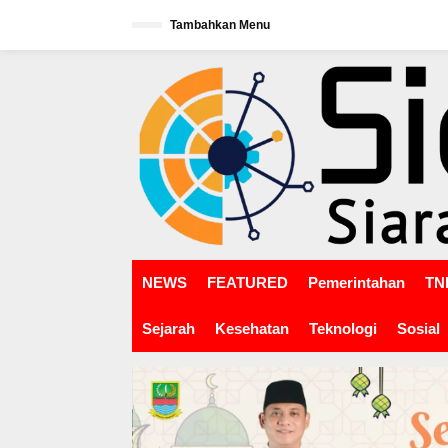
L
Tambahkan Menu
e
w
tutup
a
t
i
k
e
k
o
n
t
e
n
NEWS
FEATURED
Pemerintahan
TNI
Sejarah
Kesehatan
Teknologi
Sosial