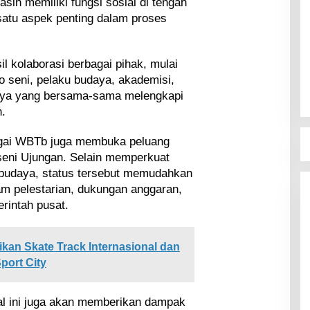
sih memiliki fungsi sosial di tengah
satu aspek penting dalam proses
l kolaborasi berbagai pihak, mulai
o seni, pelaku budaya, akademisi,
daya yang bersama-sama melengkapi
.
agai WBTb juga membuka peluang
seni Ujungan. Selain memperkuat
 budaya, status tersebut memudahkan
am pelestarian, dukungan anggaran,
rintah pusat.
kan Skate Track Internasional dan
port City
al ini juga akan memberikan dampak