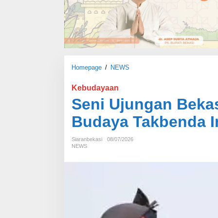
Homepage
/
NEWS
S
e
n
Kebudayaan
i
Seni Ujungan Bekas
U
j
Budaya Takbenda I
u
n
Siaranbekasi
08/07/2026
g
NEWS
a
n
B
e
k
a
s
i