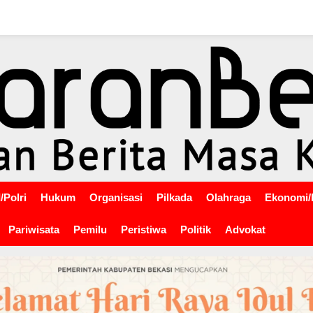
/Polri
Hukum
Organisasi
Pilkada
Olahraga
Ekonomi/
Pariwisata
Pemilu
Peristiwa
Politik
Advokat