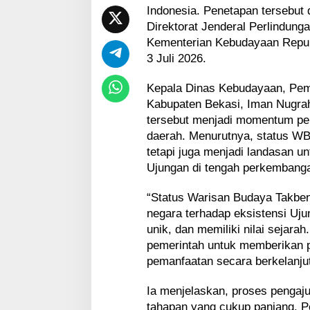
a
Indonesia. Penetapan tersebut 
k
Direktorat Jenderal Perlindung
b
Kementerian Kebudayaan Repub
e
n
3 Juli 2026.
d
a
Kepala Dinas Kebudayaan, Pem
I
Kabupaten Bekasi, Iman Nugr
n
tersebut menjadi momentum pen
d
o
daerah. Menurutnya, status WB
n
tetapi juga menjadi landasan u
e
Ujungan di tengah perkembang
s
i
“Status Warisan Budaya Takbe
a
negara terhadap eksistensi Uj
unik, dan memiliki nilai sejarah
pemerintah untuk memberikan 
pemanfaatan secara berkelanjut
Ia menjelaskan, proses pengaj
tahapan yang cukup panjang. Pe