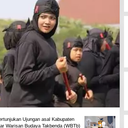
ertunjukan Ujungan asal Kabupaten
tar Warisan Budaya Takbenda (WBTb)