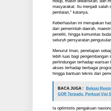
hidup, masih diwariskan, dan ma
masyarakat. Itu menjadi salah 
penilaian,” katanya.
Keberhasilan ini merupakan hasi
dari pemerintah daerah, maestr
peneliti, hingga komunitas bu
seluruh persyaratan pengusulan
Menurut Iman, penetapan seb
lebih luas bagi pengembangan 
perlindungan terhadap warisan
akses terhadap berbagai progr
hingga bantuan teknis dari peme
BACA JUGA :
Bekasi Resmi
GOR Terpadu, Perkuat Visi S
Ia optimistis pengakuan nasion