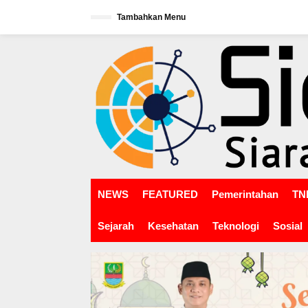
L
Tambahkan Menu
e
w
tutup
a
t
i
k
e
k
o
n
t
e
n
NEWS
FEATURED
Pemerintahan
TNI
Sejarah
Kesehatan
Teknologi
Sosial