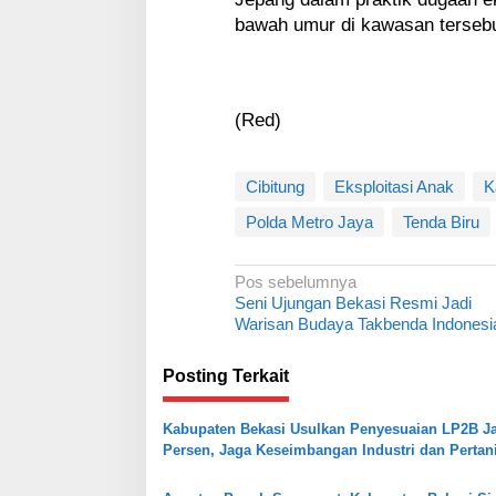
bawah umur di kawasan tersebu
(Red)
Cibitung
Eksploitasi Anak
K
Polda Metro Jaya
Tenda Biru
N
Pos sebelumnya
Seni Ujungan Bekasi Resmi Jadi
a
Warisan Budaya Takbenda Indonesi
v
i
Posting Terkait
g
Kabupaten Bekasi Usulkan Penyesuaian LP2B Ja
a
Persen, Jaga Keseimbangan Industri dan Pertan
s