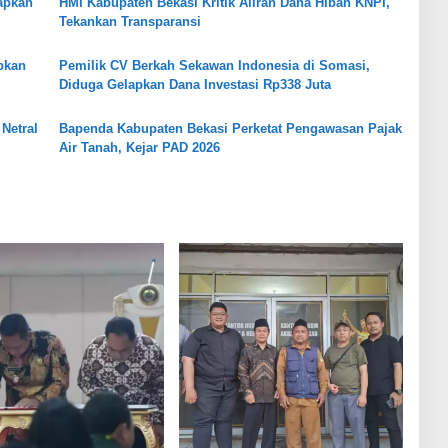
apkan
HMI Kabupaten Bekasi Kritik Aliran Dana Hibah KNPI,
Tekankan Transparansi
pkan
Pemilik CV Berkah Sekawan Indonesia di Somasi,
Diduga Gelapkan Dana Investasi Rp338 Juta
Netral
Bapenda Kabupaten Bekasi Perketat Pengawasan Pajak
Air Tanah, Kejar PAD 2026