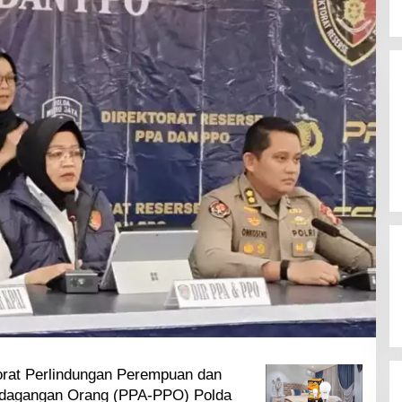
orat Perlindungan Perempuan dan
rdagangan Orang (PPA-PPO) Polda