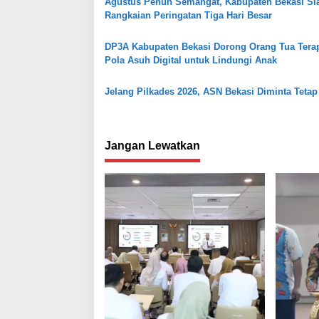
i
Agustus Penuh Semangat, Kabupaten Bekasi Si
Rangkaian Peringatan Tiga Hari Besar
p
o
DP3A Kabupaten Bekasi Dorong Orang Tua Tera
s
Pola Asuh Digital untuk Lindungi Anak
Jelang Pilkades 2026, ASN Bekasi Diminta Tetap 
Jangan Lewatkan