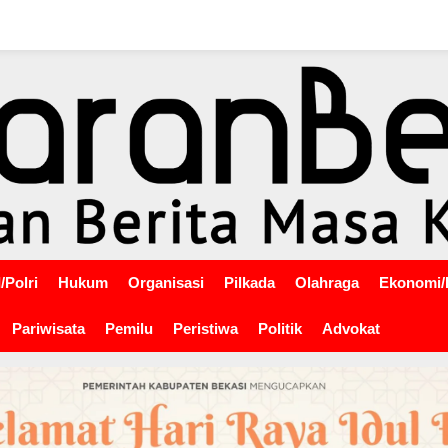
/Polri
Hukum
Organisasi
Pilkada
Olahraga
Ekonomi/
Pariwisata
Pemilu
Peristiwa
Politik
Advokat