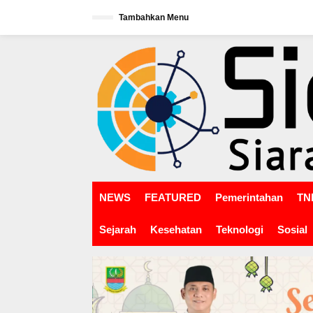
L
Tambahkan Menu
e
w
tutup
a
t
i
k
e
k
o
n
t
e
n
NEWS
FEATURED
Pemerintahan
TNI
Sejarah
Kesehatan
Teknologi
Sosial