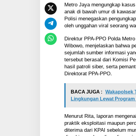
n
Metro Jaya mengungkap kasus d
a
anak di bawah umur di kawasan l
k
Polisi menegaskan pengungkapan
d
i
oleh unggahan viral seorang wa
C
i
Direktur PPA-PPO Polda Metro 
b
Wibowo, menjelaskan bahwa pen
i
sejumlah sumber informasi yang 
t
u
tersebut berasal dari Komisi P
n
hasil patroli siber, serta pema
g
Direktorat PPA-PPO.
BACA JUGA :
Wakapolsek 
Lingkungan Lewat Program "
Menurut Rita, laporan mengen
praktik eksploitasi maupun per
diterima dari KPAI sebelum mu