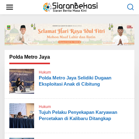
L
e
w
a
t
i
k
e
k
o
Polda Metro Jaya
n
t
Hukum
e
Polda Metro Jaya Selidiki Dugaan
n
Eksploitasi Anak di Cibitung
Hukum
Tujuh Pelaku Penyekapan Karyawan
Percetakan di Kalibaru Ditangkap