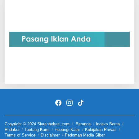
Copyright © 2024 Siaranbekasi.com
Beranda
Indeks Berita
Redaksi
Tentang Kami
Hubungi Kami
Kebijakan Privasi
Terms of Service
Disclaimer
Pedoman Media Siber