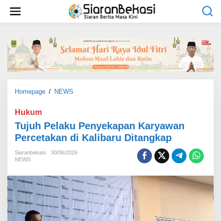
L
e
w
a
t
i
k
e
k
o
Homepage
/
NEWS
T
n
u
t
j
Hukum
e
u
Tujuh Pelaku Penyekapan Karyawan
n
h
Percetakan di Kalibaru Ditangkap
P
e
Siaranbekasi
30/06/2026
l
NEWS
a
k
u
P
e
n