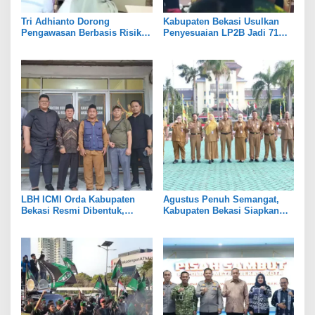
Tri Adhianto Dorong
Kabupaten Bekasi Usulkan
Pengawasan Berbasis Risiko,
Penyesuaian LP2B Jadi 71
Pemkot Bekasi Perkuat Tata
Persen, Jaga Keseimbangan
Kelola
Industri dan Pertanian
LBH ICMI Orda Kabupaten
Agustus Penuh Semangat,
Bekasi Resmi Dibentuk,
Kabupaten Bekasi Siapkan
Fokus Edukasi dan
Rangkaian Peringatan Tiga
Pendampingan Hukum
Hari Besar