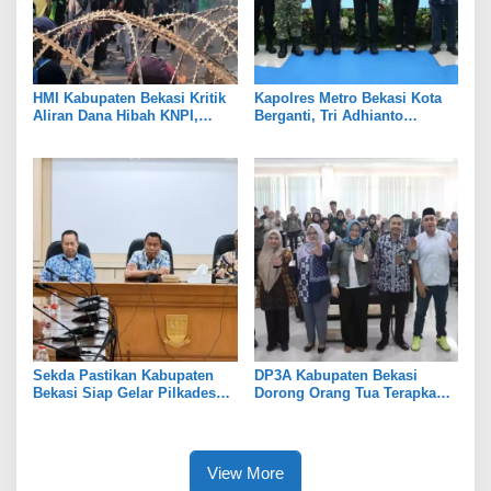
HMI Kabupaten Bekasi Kritik
Kapolres Metro Bekasi Kota
Aliran Dana Hibah KNPI,
Berganti, Tri Adhianto
Tekankan Transparansi
Tekankan Penguatan Sinergi
Sekda Pastikan Kabupaten
DP3A Kabupaten Bekasi
Bekasi Siap Gelar Pilkades
Dorong Orang Tua Terapkan
Serentak 2026
Pola Asuh Digital untuk
Lindungi Anak
View More