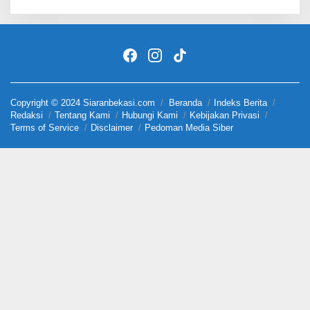
Copyright © 2024 Siaranbekasi.com
Beranda
Indeks Berita
Redaksi
Tentang Kami
Hubungi Kami
Kebijakan Privasi
Terms of Service
Disclaimer
Pedoman Media Siber