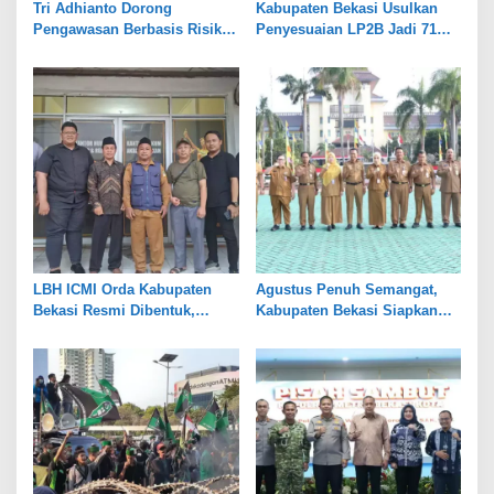
Tri Adhianto Dorong
Kabupaten Bekasi Usulkan
Pengawasan Berbasis Risiko,
Penyesuaian LP2B Jadi 71
Pemkot Bekasi Perkuat Tata
Persen, Jaga Keseimbangan
Kelola
Industri dan Pertanian
LBH ICMI Orda Kabupaten
Agustus Penuh Semangat,
Bekasi Resmi Dibentuk,
Kabupaten Bekasi Siapkan
Fokus Edukasi dan
Rangkaian Peringatan Tiga
Pendampingan Hukum
Hari Besar