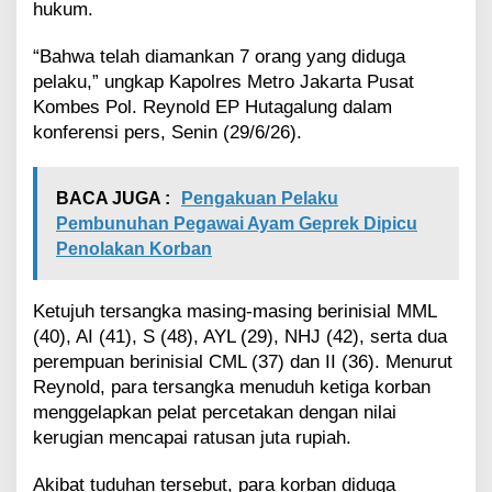
hukum.
n
d
“Bahwa telah diamankan 7 orang yang diduga
i
K
pelaku,” ungkap Kapolres Metro Jakarta Pusat
a
Kombes Pol. Reynold EP Hutagalung dalam
l
konferensi pers, Senin (29/6/26).
i
b
a
BACA JUGA :
Pengakuan Pelaku
r
u
Pembunuhan Pegawai Ayam Geprek Dipicu
D
Penolakan Korban
i
t
a
Ketujuh tersangka masing-masing berinisial MML
n
(40), AI (41), S (48), AYL (29), NHJ (42), serta dua
g
perempuan berinisial CML (37) dan II (36). Menurut
k
Reynold, para tersangka menuduh ketiga korban
a
p
menggelapkan pelat percetakan dengan nilai
kerugian mencapai ratusan juta rupiah.
Akibat tuduhan tersebut, para korban diduga