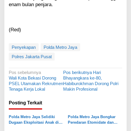
enam bulan penjara.
(Red)
Penyekapan
Polda Metro Jaya
Polres Jakarta Pusat
N
Pos sebelumnya
Pos berikutnya
Hari
Wali Kota Bekasi Dorong
Bhayangkara ke-80,
a
PSEL Utamakan Rekrutmen
Habiburokhman Dorong Polri
v
Tenaga Kerja Lokal
Makin Profesional
i
Posting Terkait
g
a
Polda Metro Jaya Selidiki
Polda Metro Jaya Bongkar
s
Dugaan Eksploitasi Anak di
Peredaran Etomidate dan
Cibitung
Ekstasi Jaringan Malaysia
i