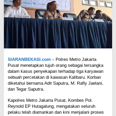
y
e
k
a
p
a
n
K
a
r
y
a
SIARANBEKASI.com –
Polres Metro Jakarta
w
Pusat menetapkan tujuh orang sebagai tersangka
a
n
dalam kasus penyekapan terhadap tiga karyawan
P
sebuah percetakan di kawasan Kalibaru. Korban
e
diketahui bernama Adit Saputra, M. Rafly Jaelani,
r
dan Tegar Saputra.
c
e
t
Kapolres Metro Jakarta Pusat, Kombes Pol.
a
Reynold EP Hutagalung, mengatakan seluruh
k
pelaku telah diamankan dan kini menjalani proses
a