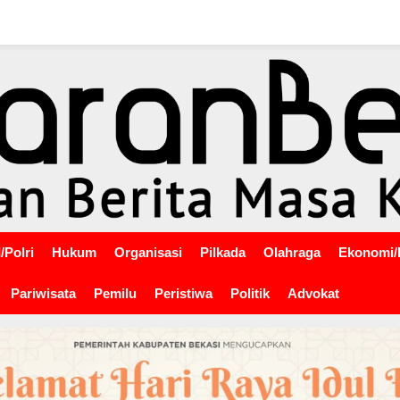
/Polri
Hukum
Organisasi
Pilkada
Olahraga
Ekonomi/
Pariwisata
Pemilu
Peristiwa
Politik
Advokat