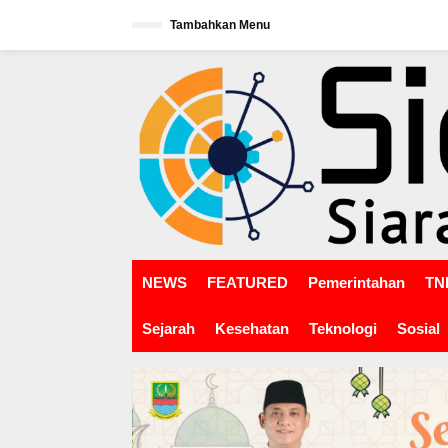
L
Tambahkan Menu
e
w
tutup
a
t
i
k
e
k
o
n
t
e
n
NEWS
FEATURED
Pemerintahan
TNI
Sejarah
Kesehatan
Teknologi
Sosial