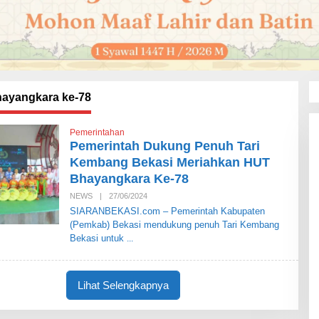
ayangkara ke-78
Pemerintahan
Pemerintah Dukung Penuh Tari
Kembang Bekasi Meriahkan HUT
Bhayangkara Ke-78
NEWS
|
27/06/2024
O
L
SIARANBEKASI.com – Pemerintah Kabupaten
E
(Pemkab) Bekasi mendukung penuh Tari Kembang
H
S
Bekasi untuk
I
A
R
A
Lihat Selengkapnya
N
B
E
K