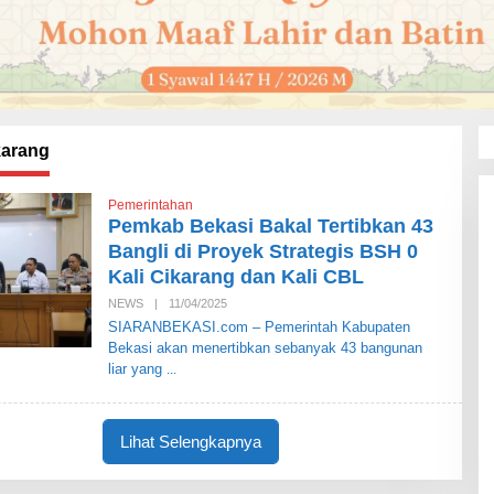
karang
Pemerintahan
Pemkab Bekasi Bakal Tertibkan 43
Bangli di Proyek Strategis BSH 0
Kali Cikarang dan Kali CBL
NEWS
|
11/04/2025
O
L
SIARANBEKASI.com – Pemerintah Kabupaten
E
Bekasi akan menertibkan sebanyak 43 bangunan
H
S
liar yang
I
A
R
A
Lihat Selengkapnya
N
B
E
K