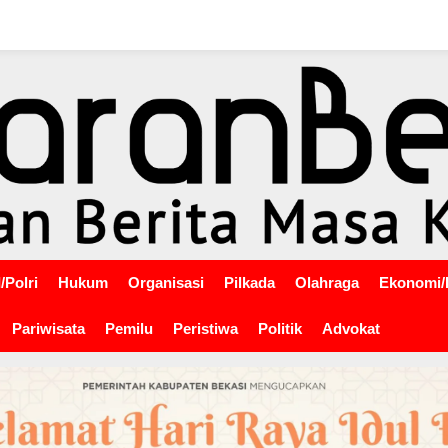
/Polri
Hukum
Organisasi
Pilkada
Olahraga
Ekonomi/
Pariwisata
Pemilu
Peristiwa
Politik
Advokat