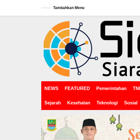
L
Tambahkan Menu
e
w
tutup
a
t
i
k
e
k
o
n
t
e
n
NEWS
FEATURED
Pemerintahan
TNI
Sejarah
Kesehatan
Teknologi
Sosial