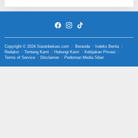
Copyright © 2024 Siaranbekasi.com
Beranda
Indeks Berita
Redaksi
Tentang Kami
Hubungi Kami
Kebijakan Privasi
Terms of Service
Disclaimer
Pedoman Media Siber