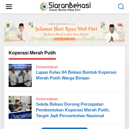
L
e
w
a
t
i
k
e
k
o
Koperasi Merah Putih
n
t
Pemerintahan
e
Lapas Kelas IIA Bekasi Bentuk Koperasi
n
Merah Putih Warga Binaan
Pemerintahan
Sekda Bekasi Dorong Percepatan
Pembentukan Koperasi Merah Putih,
Target Jadi Percontohan Nasional