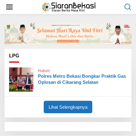
L
e
w
a
t
i
k
e
k
o
LPG
n
t
Hukum
e
Polres Metro Bekasi Bongkar Praktik Gas
n
Oplosan di Cikarang Selatan
Lihat Selengkapnya