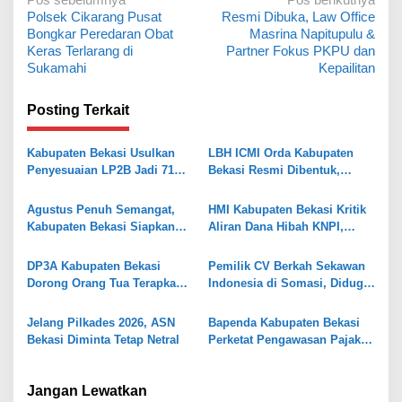
N
Polsek Cikarang Pusat
Resmi Dibuka, Law Office
a
Bongkar Peredaran Obat
Masrina Napitupulu &
v
Keras Terlarang di
Partner Fokus PKPU dan
Sukamahi
Kepailitan
i
g
Posting Terkait
a
s
Kabupaten Bekasi Usulkan
LBH ICMI Orda Kabupaten
Penyesuaian LP2B Jadi 71
Bekasi Resmi Dibentuk,
i
Persen, Jaga Keseimbangan
Fokus Edukasi dan
p
Industri dan Pertanian
Pendampingan Hukum
Agustus Penuh Semangat,
HMI Kabupaten Bekasi Kritik
o
Kabupaten Bekasi Siapkan
Aliran Dana Hibah KNPI,
Rangkaian Peringatan Tiga
Tekankan Transparansi
s
Hari Besar
DP3A Kabupaten Bekasi
Pemilik CV Berkah Sekawan
Dorong Orang Tua Terapkan
Indonesia di Somasi, Diduga
Pola Asuh Digital untuk
Gelapkan Dana Investasi
Lindungi Anak
Rp338 Juta
Jelang Pilkades 2026, ASN
Bapenda Kabupaten Bekasi
Bekasi Diminta Tetap Netral
Perketat Pengawasan Pajak
Air Tanah, Kejar PAD 2026
Jangan Lewatkan