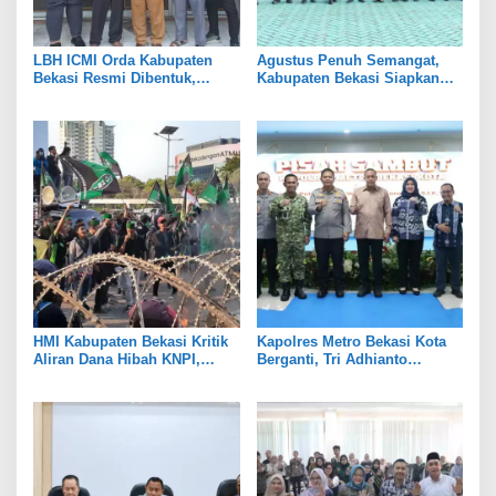
LBH ICMI Orda Kabupaten
Agustus Penuh Semangat,
Bekasi Resmi Dibentuk,
Kabupaten Bekasi Siapkan
Fokus Edukasi dan
Rangkaian Peringatan Tiga
Pendampingan Hukum
Hari Besar
HMI Kabupaten Bekasi Kritik
Kapolres Metro Bekasi Kota
Aliran Dana Hibah KNPI,
Berganti, Tri Adhianto
Tekankan Transparansi
Tekankan Penguatan Sinergi