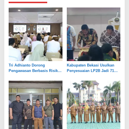
Tri Adhianto Dorong
Kabupaten Bekasi Usulkan
Pengawasan Berbasis Risiko,
Penyesuaian LP2B Jadi 71
Pemkot Bekasi Perkuat Tata
Persen, Jaga Keseimbangan
Kelola
Industri dan Pertanian