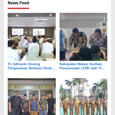
News Feed
Tri Adhianto Dorong
Kabupaten Bekasi Usulkan
Pengawasan Berbasis Risiko,
Penyesuaian LP2B Jadi 71
Pemkot Bekasi Perkuat Tata
Persen, Jaga Keseimbangan
Kelola
Industri dan Pertanian