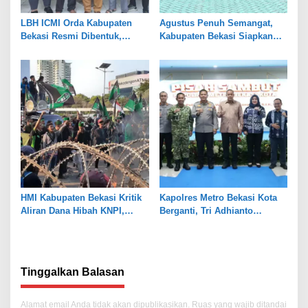
LBH ICMI Orda Kabupaten
Agustus Penuh Semangat,
Bekasi Resmi Dibentuk,
Kabupaten Bekasi Siapkan
Fokus Edukasi dan
Rangkaian Peringatan Tiga
Pendampingan Hukum
Hari Besar
HMI Kabupaten Bekasi Kritik
Kapolres Metro Bekasi Kota
Aliran Dana Hibah KNPI,
Berganti, Tri Adhianto
Tekankan Transparansi
Tekankan Penguatan Sinergi
Tinggalkan Balasan
Alamat email Anda tidak akan dipublikasikan.
Ruas yang wajib ditandai