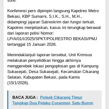
sore.
s
a
Konferensi pers dipimpin langsung Kapolres Metro
n
Bekasi, KBP Sumarni, S.I.K., S.H., M.H.,
d
i
didampingi jajaran Satreskrim dan fungsi terkait.
C
Kapolres menjelaskan, kasus ini terungkap berawal
i
dari laporan polisi Nomor:
k
LP/A/01/I/2025/SPKT/POLRESTRO BEKASI/PMJ
a
tertanggal 15 Januari 2026.
r
a
n
Menindaklanjuti laporan tersebut, Unit Krimsus
g
melakukan penyelidikan hingga akhirnya
S
menggerebek lokasi pengoplosan gas di Kampung
e
Sukasejati, Desa Sukasejati, Kecamatan Cikarang
l
Selatan, Kabupaten Bekasi, pada Kamis
a
t
(15/1/2026).
a
n
BACA JUGA :
Polsek Cikarang Timur
Tangkap Dua Pelaku Curanmor, Satu Buron