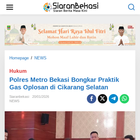
L
e
w
a
t
i
k
e
k
o
Homepage
/
NEWS
P
n
o
t
l
Hukum
e
r
Polres Metro Bekasi Bongkar Praktik
n
e
Gas Oplosan di Cikarang Selatan
s
M
Siaranbekasi
20/01/2026
e
NEWS
t
r
o
B
e
k