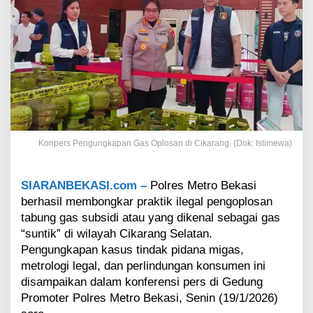
a
s
i
B
o
n
g
k
a
r
P
Konpers Pengungkapan Gas Oplosan di Cikarang. (Dok: Istimewa)
r
a
k
SIARANBEKASI.com –
Polres Metro Bekasi
t
berhasil membongkar praktik ilegal pengoplosan
i
k
tabung gas subsidi atau yang dikenal sebagai gas
G
“suntik” di wilayah Cikarang Selatan.
a
Pengungkapan kasus tindak pidana migas,
s
metrologi legal, dan perlindungan konsumen ini
O
disampaikan dalam konferensi pers di Gedung
p
l
Promoter Polres Metro Bekasi, Senin (19/1/2026)
o