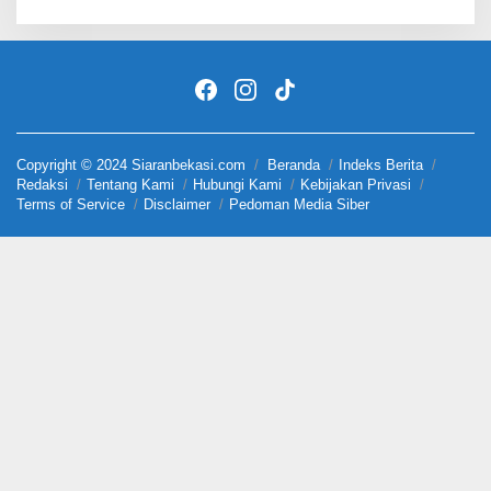
Copyright © 2024 Siaranbekasi.com
Beranda
Indeks Berita
Redaksi
Tentang Kami
Hubungi Kami
Kebijakan Privasi
Terms of Service
Disclaimer
Pedoman Media Siber