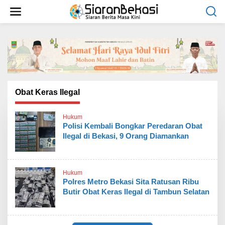
L
e
w
a
t
i
k
e
k
o
Obat Keras Ilegal
n
t
Hukum
e
Polisi Kembali Bongkar Peredaran Obat
n
Ilegal di Bekasi, 9 Orang Diamankan
Hukum
Polres Metro Bekasi Sita Ratusan Ribu
Butir Obat Keras Ilegal di Tambun Selatan