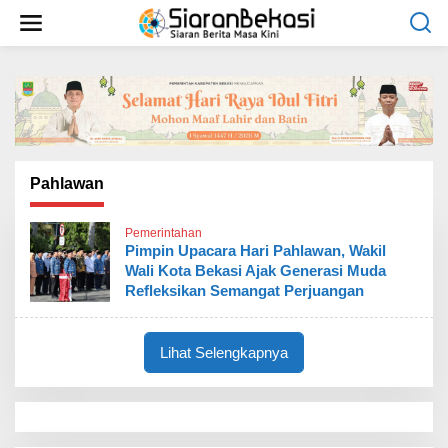
L
e
w
a
t
i
k
e
k
o
Pahlawan
n
t
Pemerintahan
e
Pimpin Upacara Hari Pahlawan, Wakil
n
Wali Kota Bekasi Ajak Generasi Muda
Refleksikan Semangat Perjuangan
Lihat Selengkapnya