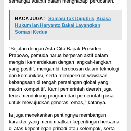
semangat adaptif dalam menghadapi perubahan.
a
n
g
BACA JUGA :
Somasi Tak Digubris, Kuasa
a
n
Hukum Ian Haryanto Bakal Layangkan
Somasi Kedua
“Sejalan dengan Asta Cita Bapak Presiden
Prabowo, pemuda harus berperan aktif dalam
mengisi kemerdekaan dengan langkah-langkah
yang positif, mengambil terobosan dalam teknologi
dan komunikasi, serta memperkuat wawasan
kebangsaan di tengah persaingan global yang
makin kompetitif. Kami pemerintah daerah juga
terus mendukung program dari pemerintah pusat
untuk mewujudkan generasi emas,” katanya.
Ia juga menekankan pentingnya membangun
karakter yang menempatkan kepentingan bersama
di atas kepentingan pribadi atau kelompok, serta