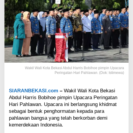
a
r
i
P
a
h
l
a
w
a
n
,
Wakil Wali Kota Bekasi Abdul Harris Bobihoe pimpin Upacara
W
Peringatan Hari Pahlawan. (Dok: Istimewa)
a
k
i
SIARANBEKASI.com
–
Wakil Wali Kota Bekasi
l
Abdul Harris Bobihoe pimpin Upacara Peringatan
W
a
Hari Pahlawan. Upacara ini berlangsung khidmat
l
sebagai bentuk penghormatan kepada para
i
pahlawan bangsa yang telah berkorban demi
K
kemerdekaan Indonesia.
o
t