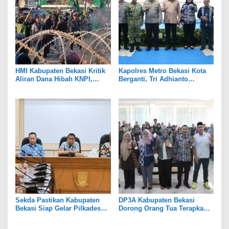
HMI Kabupaten Bekasi Kritik
Kapolres Metro Bekasi Kota
Aliran Dana Hibah KNPI,
Berganti, Tri Adhianto
Tekankan Transparansi
Tekankan Penguatan Sinergi
Sekda Pastikan Kabupaten
DP3A Kabupaten Bekasi
Bekasi Siap Gelar Pilkades
Dorong Orang Tua Terapkan
Serentak 2026
Pola Asuh Digital untuk
Lindungi Anak