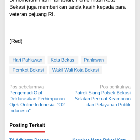
Bekasi juga memberikan tanda kasih kepada para
veteran pejuang RI.
(Red)
Hari Pahlawan
Kota Bekasi
Pahlawan
Pemkot Bekasi
Wakil Wali Kota Bekasi
N
Pos sebelumnya
Pos berikutnya
Pengemudi Ojol
Patroli Siang Polsek Bekasi
a
Deklarasikan Perhimpunan
Selatan Perkuat Keamanan
v
Ojek Online Indonesia, “O2
dan Pelayanan Publik
Indonesia”
i
g
Posting Terkait
a