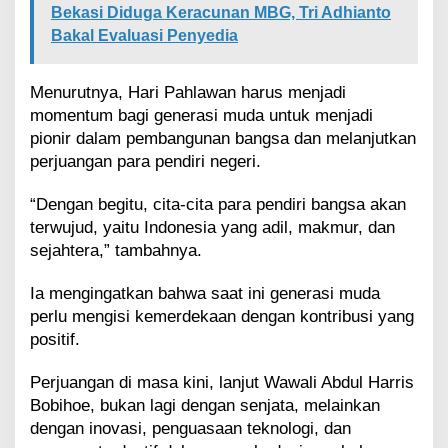
R
Bekasi Diduga Keracunan MBG, Tri Adhianto
e
Bakal Evaluasi Penyedia
f
l
e
Menurutnya, Hari Pahlawan harus menjadi
k
momentum bagi generasi muda untuk menjadi
s
i
pionir dalam pembangunan bangsa dan melanjutkan
k
perjuangan para pendiri negeri.
a
n
“Dengan begitu, cita-cita para pendiri bangsa akan
S
terwujud, yaitu Indonesia yang adil, makmur, dan
e
m
sejahtera,” tambahnya.
a
n
Ia mengingatkan bahwa saat ini generasi muda
g
perlu mengisi kemerdekaan dengan kontribusi yang
a
positif.
t
P
Perjuangan di masa kini, lanjut Wawali Abdul Harris
e
r
Bobihoe, bukan lagi dengan senjata, melainkan
j
dengan inovasi, penguasaan teknologi, dan
u