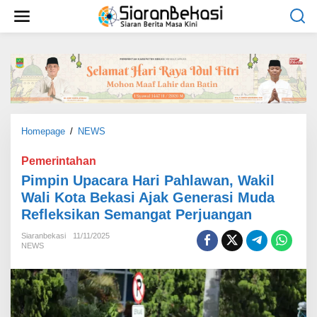
L
e
w
a
t
i
k
e
k
o
Homepage
/
NEWS
P
n
i
t
m
Pemerintahan
e
p
Pimpin Upacara Hari Pahlawan, Wakil
n
i
Wali Kota Bekasi Ajak Generasi Muda
n
Refleksikan Semangat Perjuangan
U
p
Siaranbekasi
11/11/2025
a
NEWS
c
a
r
a
H