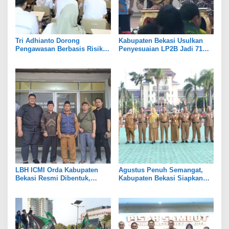
Tri Adhianto Dorong
Kabupaten Bekasi Usulkan
Pengawasan Berbasis Risiko,
Penyesuaian LP2B Jadi 71
Pemkot Bekasi Perkuat Tata
Persen, Jaga Keseimbangan
Kelola
Industri dan Pertanian
LBH ICMI Orda Kabupaten
Agustus Penuh Semangat,
Bekasi Resmi Dibentuk,
Kabupaten Bekasi Siapkan
Fokus Edukasi dan
Rangkaian Peringatan Tiga
Pendampingan Hukum
Hari Besar