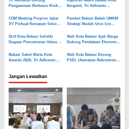
s
Tri Adhianto Dorong
Kapolres Metro Bekasi Kota
Pengawasan Berbasis Risiko,
Berganti, Tri Adhianto
i
Pemkot Bekasi Perkuat Tata
Tekankan Penguatan Sinergi
p
Kelola
CDM Meeting Porprov Jabar
Pemkot Bekasi Bekali UMKM
o
XV Perkuat Kesiapan Seluruh
Strategi Mudah Urus Izin
Kontingen Writing
BPOM
s
DLH Kota Bekasi Selidiki
Wali Kota Bekasi Ajak Warga
Dugaan Pencemaran Udara di
Dukung Pendataan Ekonomi
Sumur Batu
BPS
Bekasi Sabet Warta Kota
Wali Kota Bekasi Dorong
Awards 2026, Tri Adhianto:
PSEL Utamakan Rekrutmen
Jadi Pelecut Tingkatkan
Tenaga Kerja Lokal
Pelayanan
Jangan Lewatkan