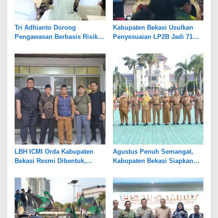
Tri Adhianto Dorong
Kabupaten Bekasi Usulkan
Pengawasan Berbasis Risiko,
Penyesuaian LP2B Jadi 71
Pemkot Bekasi Perkuat Tata
Persen, Jaga Keseimbangan
Kelola
Industri dan Pertanian
LBH ICMI Orda Kabupaten
Agustus Penuh Semangat,
Bekasi Resmi Dibentuk,
Kabupaten Bekasi Siapkan
Fokus Edukasi dan
Rangkaian Peringatan Tiga
Pendampingan Hukum
Hari Besar