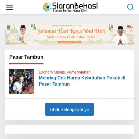
L
e
w
a
t
i
k
e
k
o
Pasar Tambun
n
t
Ekonomi/Bisnis
,
Pemerintahan
e
Mendag Cek Harga Kebutuhan Pokok di
n
Pasar Tambun
Lihat Selengkapnya