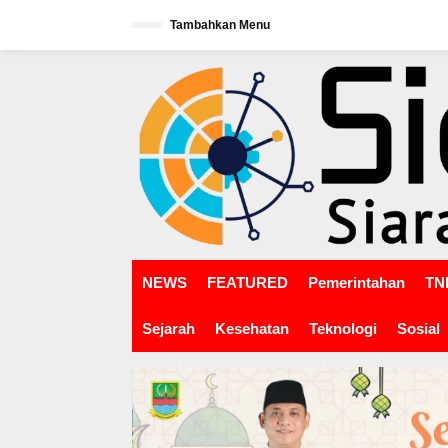
L
Tambahkan Menu
e
w
tutup
a
t
i
k
e
k
o
n
t
e
n
NEWS
FEATURED
Pemerintahan
TNI
Sejarah
Kesehatan
Teknologi
Sosial