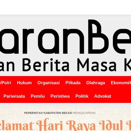
/Polri
Hukum
Organisasi
Pilkada
Olahraga
Ekonomi/
Pariwisata
Pemilu
Peristiwa
Politik
Advokat