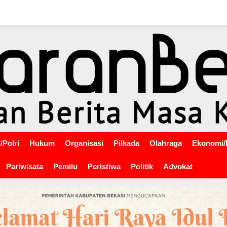
/Polri
Hukum
Organisasi
Pilkada
Olahraga
Ekonomi/
Pariwisata
Pemilu
Peristiwa
Politik
Advokat