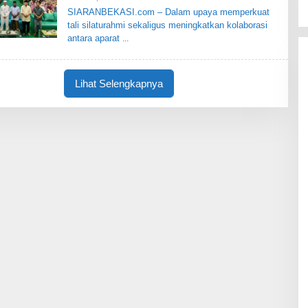
S
L
SIARANBEKASI.com – Dalam upaya memperkuat
I
E
tali silaturahmi sekaligus meningkatkan kolaborasi
H
S
antara aparat
I
A
R
A
Lihat Selengkapnya
N
B
E
K
A
S
I