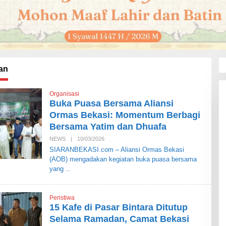
an
Organisasi
Buka Puasa Bersama Aliansi
Ormas Bekasi: Momentum Berbagi
Bersama Yatim dan Dhuafa
NEWS
|
10/03/2026
O
L
SIARANBEKASI.com – Aliansi Ormas Bekasi
E
(AOB) mengadakan kegiatan buka puasa bersama
H
S
yang
I
A
R
A
Peristiwa
N
15 Kafe di Pasar Bintara Ditutup
B
E
Selama Ramadan, Camat Bekasi
K