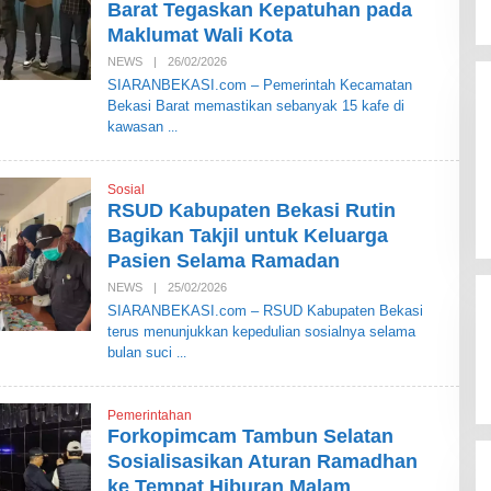
Barat Tegaskan Kepatuhan pada
A
S
Maklumat Wali Kota
I
NEWS
|
26/02/2026
O
L
SIARANBEKASI.com – Pemerintah Kecamatan
E
Bekasi Barat memastikan sebanyak 15 kafe di
H
S
kawasan
I
A
R
A
Sosial
N
RSUD Kabupaten Bekasi Rutin
B
E
Bagikan Takjil untuk Keluarga
K
Pasien Selama Ramadan
A
S
NEWS
|
25/02/2026
O
I
L
SIARANBEKASI.com – RSUD Kabupaten Bekasi
E
terus menunjukkan kepedulian sosialnya selama
H
S
bulan suci
I
A
R
A
Pemerintahan
N
Forkopimcam Tambun Selatan
B
E
Sosialisasikan Aturan Ramadhan
K
ke Tempat Hiburan Malam
A