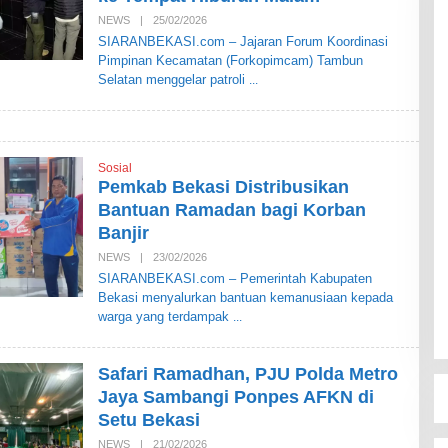
S
NEWS
|
25/02/2026
O
I
L
SIARANBEKASI.com – Jajaran Forum Koordinasi
E
Pimpinan Kecamatan (Forkopimcam) Tambun
H
S
Selatan menggelar patroli
I
A
R
A
N
B
Sosial
E
Pemkab Bekasi Distribusikan
K
A
Bantuan Ramadan bagi Korban
S
Banjir
I
NEWS
|
23/02/2026
O
L
SIARANBEKASI.com – Pemerintah Kabupaten
E
Bekasi menyalurkan bantuan kemanusiaan kepada
H
S
warga yang terdampak
I
A
R
A
Safari Ramadhan, PJU Polda Metro
N
Jaya Sambangi Ponpes AFKN di
B
E
Setu Bekasi
K
A
NEWS
|
21/02/2026
O