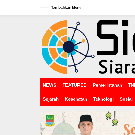
L
Tambahkan Menu
e
w
tutup
a
t
i
k
e
k
o
n
t
e
n
NEWS
FEATURED
Pemerintahan
TNI
Sejarah
Kesehatan
Teknologi
Sosial