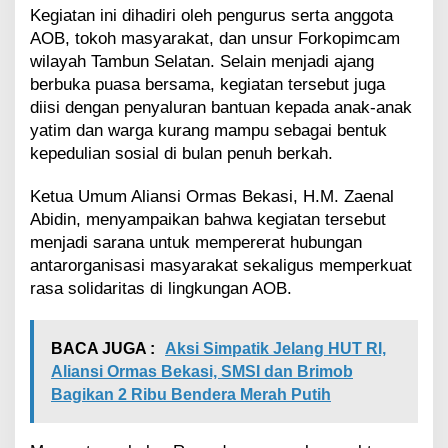
e
Kegiatan ini dihadiri oleh pengurus serta anggota
n
AOB, tokoh masyarakat, dan unsur Forkopimcam
t
wilayah Tambun Selatan. Selain menjadi ajang
u
berbuka puasa bersama, kegiatan tersebut juga
m
diisi dengan penyaluran bantuan kepada anak-anak
B
e
yatim dan warga kurang mampu sebagai bentuk
r
kepedulian sosial di bulan penuh berkah.
b
a
Ketua Umum Aliansi Ormas Bekasi, H.M. Zaenal
g
Abidin, menyampaikan bahwa kegiatan tersebut
i
B
menjadi sarana untuk mempererat hubungan
e
antarorganisasi masyarakat sekaligus memperkuat
r
rasa solidaritas di lingkungan AOB.
s
a
m
BACA JUGA :
Aksi Simpatik Jelang HUT RI,
a
Aliansi Ormas Bekasi, SMSI dan Brimob
Y
a
Bagikan 2 Ribu Bendera Merah Putih
t
i