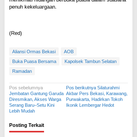
penuh kekeluargaan.
(Red)
Aliansi Ormas Bekasi
AOB
Buka Puasa Bersama
Kapolsek Tambun Selatan
Ramadan
N
Pos sebelumnya
Pos berikutnya
Silaturahmi
Jembatan Gantung Garuda
Akbar Pers Bekasi, Karawang,
a
Diresmikan, Akses Warga
Purwakarta, Hadirkan Tokoh
v
Serang Baru–Setu Kini
Ikonik Lembergar Hedot
Lebih Mudah
i
g
Posting Terkait
a