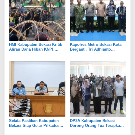
HMI Kabupaten Bekasi Kritik
Kapolres Metro Bekasi Kota
Aliran Dana Hibah KNPI,
Berganti, Tri Adhianto
Tekankan Transparansi
Tekankan Penguatan Sinergi
Sekda Pastikan Kabupaten
DP3A Kabupaten Bekasi
Bekasi Siap Gelar Pilkades
Dorong Orang Tua Terapkan
Serentak 2026
Pola Asuh Digital untuk