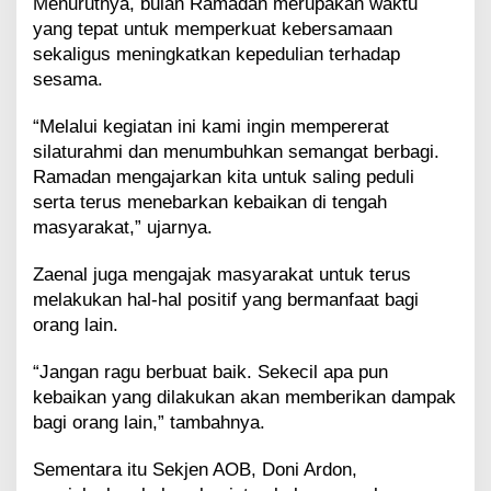
m
Menurutnya, bulan Ramadan merupakan waktu
d
yang tepat untuk memperkuat kebersamaan
a
sekaligus meningkatkan kepedulian terhadap
n
sesama.
D
h
“Melalui kegiatan ini kami ingin mempererat
u
a
silaturahmi dan menumbuhkan semangat berbagi.
f
Ramadan mengajarkan kita untuk saling peduli
a
serta terus menebarkan kebaikan di tengah
masyarakat,” ujarnya.
Zaenal juga mengajak masyarakat untuk terus
melakukan hal-hal positif yang bermanfaat bagi
orang lain.
“Jangan ragu berbuat baik. Sekecil apa pun
kebaikan yang dilakukan akan memberikan dampak
bagi orang lain,” tambahnya.
Sementara itu Sekjen AOB, Doni Ardon,