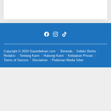
Copyright © 2024 Siaranbekasi.com
Beranda
Indeks Berita
Redaksi
Tentang Kami
Hubungi Kami
Kebijakan Privasi
Terms of Service
Disclaimer
Pedoman Media Siber