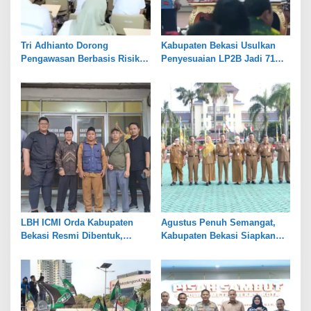
Tri Adhianto Dorong
Kabupaten Bekasi Usulkan
Pengawasan Berbasis Risiko,
Penyesuaian LP2B Jadi 71
Pemkot Bekasi Perkuat Tata
Persen, Jaga Keseimbangan
Kelola
Industri dan Pertanian
LBH ICMI Orda Kabupaten
Agustus Penuh Semangat,
Bekasi Resmi Dibentuk,
Kabupaten Bekasi Siapkan
Fokus Edukasi dan
Rangkaian Peringatan Tiga
Pendampingan Hukum
Hari Besar