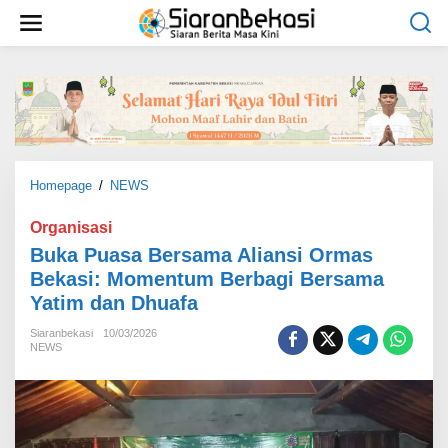
L
e
w
a
t
i
k
e
k
o
Homepage
/
NEWS
B
n
u
t
k
Organisasi
e
a
Buka Puasa Bersama Aliansi Ormas
n
P
Bekasi: Momentum Berbagi Bersama
u
Yatim dan Dhuafa
a
s
Siaranbekasi
10/03/2026
a
NEWS
B
e
r
s
a