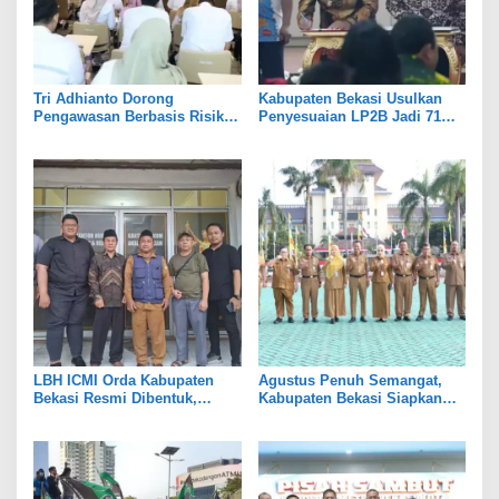
Tri Adhianto Dorong
Kabupaten Bekasi Usulkan
Pengawasan Berbasis Risiko,
Penyesuaian LP2B Jadi 71
Pemkot Bekasi Perkuat Tata
Persen, Jaga Keseimbangan
Kelola
Industri dan Pertanian
LBH ICMI Orda Kabupaten
Agustus Penuh Semangat,
Bekasi Resmi Dibentuk,
Kabupaten Bekasi Siapkan
Fokus Edukasi dan
Rangkaian Peringatan Tiga
Pendampingan Hukum
Hari Besar