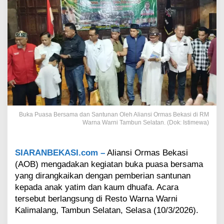
m
a
A
l
i
a
n
s
i
O
r
m
Buka Puasa Bersama dan Santunan Oleh Aliansi Ormas Bekasi di RM
a
Warna Warni Tambun Selatan. (Dok: Istimewa)
s
B
e
SIARANBEKASI.com –
Aliansi Ormas Bekasi
k
(AOB) mengadakan kegiatan buka puasa bersama
a
s
yang dirangkaikan dengan pemberian santunan
i
kepada anak yatim dan kaum dhuafa. Acara
:
tersebut berlangsung di Resto Warna Warni
M
Kalimalang, Tambun Selatan, Selasa (10/3/2026).
o
m