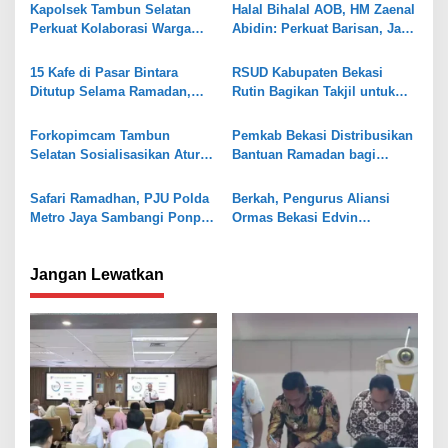
s
Kapolsek Tambun Selatan
Halal Bihalal AOB, HM Zaenal
Perkuat Kolaborasi Warga
Abidin: Perkuat Barisan, Jaga
i
Lewat Program Sabuk
Kondusivitas
p
Kamtibmas
15 Kafe di Pasar Bintara
RSUD Kabupaten Bekasi
o
Ditutup Selama Ramadan,
Rutin Bagikan Takjil untuk
Camat Bekasi Barat Tegaskan
Keluarga Pasien Selama
s
Kepatuhan pada Maklumat
Ramadan
Forkopimcam Tambun
Pemkab Bekasi Distribusikan
Wali Kota
Selatan Sosialisasikan Aturan
Bantuan Ramadan bagi
Ramadhan ke Tempat Hiburan
Korban Banjir
Malam
Safari Ramadhan, PJU Polda
Berkah, Pengurus Aliansi
Metro Jaya Sambangi Ponpes
Ormas Bekasi Edvin
AFKN di Setu Bekasi
Gunawan Dapat Doorprize
Umroh
Jangan Lewatkan