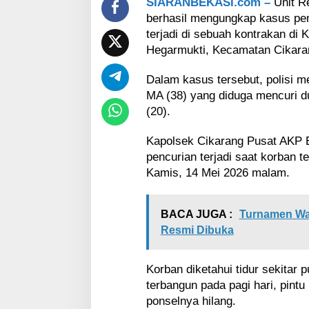
SIARANBEKASI.com –
Unit R
n
H
berhasil mengungkap kasus pe
P
terjadi di sebuah kontrakan d
d
Hegarmukti, Kecamatan Cikara
i
K
Dalam kasus tersebut, polisi m
o
n
MA (38) yang diduga mencuri d
t
(20).
r
a
Kapolsek Cikarang Pusat AKP 
k
pencurian terjadi saat korban t
a
Kamis, 14 Mei 2026 malam.
n
H
e
g
BACA JUGA :
Turnamen Wal
a
Resmi Dibuka
r
m
u
Korban diketahui tidur sekitar
k
terbangun pada pagi hari, pintu
t
ponselnya hilang.
i