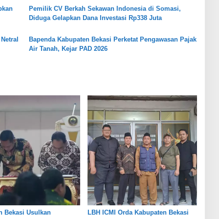
pkan
Pemilik CV Berkah Sekawan Indonesia di Somasi,
Diduga Gelapkan Dana Investasi Rp338 Juta
Netral
Bapenda Kabupaten Bekasi Perketat Pengawasan Pajak
Air Tanah, Kejar PAD 2026
n Bekasi Usulkan
LBH ICMI Orda Kabupaten Bekasi