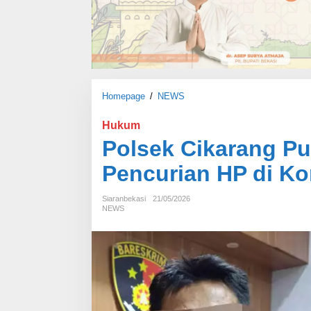
Homepage
/
NEWS
P
o
l
Hukum
s
Polsek Cikarang Pu
e
k
Pencurian HP di Ko
C
i
Siaranbekasi
21/05/2026
k
NEWS
a
r
a
n
g
P
u
s