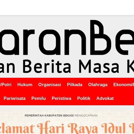
/Polri
Hukum
Organisasi
Pilkada
Olahraga
Ekonomi/
Pariwisata
Pemilu
Peristiwa
Politik
Advokat