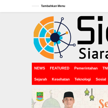
L
Tambahkan Menu
e
w
tutup
a
t
i
k
e
k
o
n
t
e
n
NEWS
FEATURED
Pemerintahan
TNI
Sejarah
Kesehatan
Teknologi
Sosial