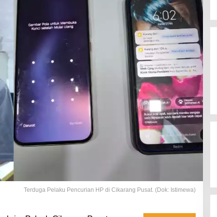
Terduga Pelaku Pencurian HP di Cikarang Pusat. (Dok: Istimewa)