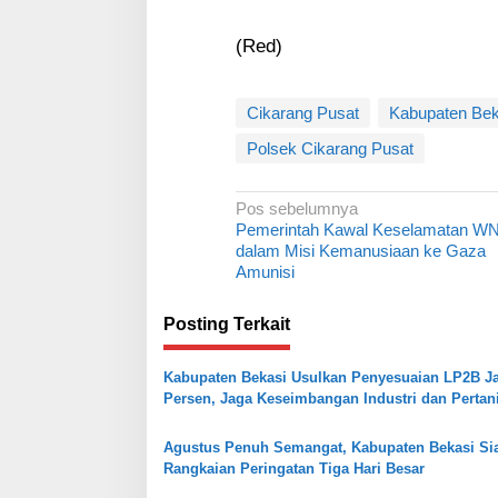
(Red)
Cikarang Pusat
Kabupaten Bek
Polsek Cikarang Pusat
N
Pos sebelumnya
Pemerintah Kawal Keselamatan WN
a
dalam Misi Kemanusiaan ke Gaza
v
Amunisi
i
Posting Terkait
g
a
Kabupaten Bekasi Usulkan Penyesuaian LP2B Ja
s
Persen, Jaga Keseimbangan Industri dan Pertan
i
Agustus Penuh Semangat, Kabupaten Bekasi Si
p
Rangkaian Peringatan Tiga Hari Besar
o