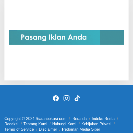
Copyright © 2024 Siaranbekasi.com
Beranda
Indeks Berita
Redaksi
Tentang Kami
Hubungi Kami
Kebijakan Privasi
Terms of Service
Disclaimer
Pedoman Media Siber