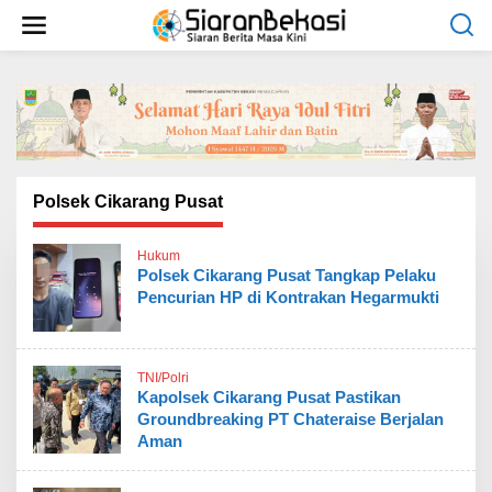
L
e
w
a
t
i
k
e
k
o
Polsek Cikarang Pusat
n
t
Hukum
e
Polsek Cikarang Pusat Tangkap Pelaku
n
Pencurian HP di Kontrakan Hegarmukti
TNI/Polri
Kapolsek Cikarang Pusat Pastikan
Groundbreaking PT Chateraise Berjalan
Aman