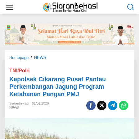
L
e
w
a
t
i
k
e
k
o
Homepage
/
NEWS
K
n
a
t
p
TNI/Polri
e
o
Kapolsek Cikarang Pusat Pantau
n
l
Perkembangan Jagung Program
s
Ketahanan Pangan PMJ
e
k
Siaranbekasi
01/01/2026
C
NEWS
i
k
a
r
a