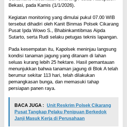
n
Bekasi, pada Kamis (1/1/2026).
J
a
Kegiatan monitoring yang dimulai pukul 07.00 WIB
g
tersebut dihadiri oleh Kanit Binmas Polsek Cikarang
u
Pusat Ipda Wowo S., Bhabinkamtibmas Aipda
n
g
Sutarto, serta Rudi selaku petugas teknis lapangan.
P
r
Pada kesempatan itu, Kapolsek meninjau langsung
o
kondisi tanaman jagung yang ditanam di lahan
g
seluas kurang lebih 25 hektare. Hasil pemantauan
r
a
menunjukkan bahwa tanaman jagung di Blok A telah
m
berumur sekitar 113 hari, telah dilakukan
K
pemangkasan bunga, dan memasuki tahap
e
persiapan panen raya.
t
a
h
BACA JUGA :
Unit Reskrim Polsek Cikarang
a
n
Pusat Tangkap Pelaku Penipuan Berkedok
a
Janji Masuk Kerja di Perusahaan
n