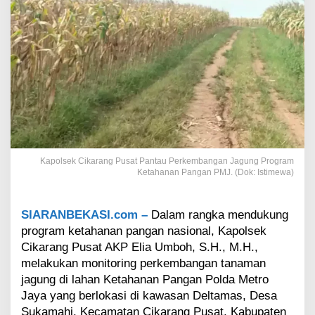
n
g
P
u
s
a
t
P
a
n
t
a
Kapolsek Cikarang Pusat Pantau Perkembangan Jagung Program
u
Ketahanan Pangan PMJ. (Dok: Istimewa)
P
e
r
SIARANBEKASI.com –
Dalam rangka mendukung
k
e
program ketahanan pangan nasional, Kapolsek
m
Cikarang Pusat AKP Elia Umboh, S.H., M.H.,
b
melakukan monitoring perkembangan tanaman
a
jagung di lahan Ketahanan Pangan Polda Metro
n
Jaya yang berlokasi di kawasan Deltamas, Desa
g
a
Sukamahi, Kecamatan Cikarang Pusat, Kabupaten