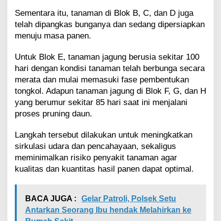
P
a
Sementara itu, tanaman di Blok B, C, dan D juga
n
telah dipangkas bunganya dan sedang dipersiapkan
g
menuju masa panen.
a
n
Untuk Blok E, tanaman jagung berusia sekitar 100
P
M
hari dengan kondisi tanaman telah berbunga secara
J
merata dan mulai memasuki fase pembentukan
tongkol. Adapun tanaman jagung di Blok F, G, dan H
yang berumur sekitar 85 hari saat ini menjalani
proses pruning daun.
Langkah tersebut dilakukan untuk meningkatkan
sirkulasi udara dan pencahayaan, sekaligus
meminimalkan risiko penyakit tanaman agar
kualitas dan kuantitas hasil panen dapat optimal.
BACA JUGA :
Gelar Patroli, Polsek Setu
Antarkan Seorang Ibu hendak Melahirkan ke