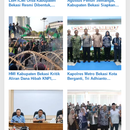
LBH ICMI Orda Kabupaten
Agustus Penuh Semangat,
Bekasi Resmi Dibentuk,
Kabupaten Bekasi Siapkan
Fokus Edukasi dan
Rangkaian Peringatan Tiga
Pendampingan Hukum
Hari Besar
HMI Kabupaten Bekasi Kritik
Kapolres Metro Bekasi Kota
Aliran Dana Hibah KNPI,
Berganti, Tri Adhianto
Tekankan Transparansi
Tekankan Penguatan Sinergi