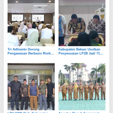
Tri Adhianto Dorong
Kabupaten Bekasi Usulkan
Pengawasan Berbasis Risiko,
Penyesuaian LP2B Jadi 71
Pemkot Bekasi Perkuat Tata
Persen, Jaga Keseimbangan
Kelola
Industri dan Pertanian