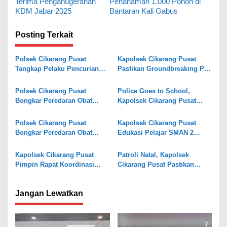
Terima Penganugerahan
Penanaman 1.000 Pohon di
v
KDM Jabar 2025
Bantaran Kali Gabus
i
Posting Terkait
g
a
Polsek Cikarang Pusat
Kapolsek Cikarang Pusat
s
Tangkap Pelaku Pencurian
Pastikan Groundbreaking PT
HP di Kontrakan Hegarmukti
Chateraise Berjalan Aman
i
Polsek Cikarang Pusat
Police Goes to School,
p
Bongkar Peredaran Obat
Kapolsek Cikarang Pusat
o
Keras Terlarang, Satu Pelaku
Motivasi Pelajar Raih Prestasi
Diamankan
dan Jauhi Hal Negatif
s
Polsek Cikarang Pusat
Kapolsek Cikarang Pusat
Bongkar Peredaran Obat
Edukasi Pelajar SMAN 2
Keras Terlarang di Sukamahi
Cikarang Pusat tentang
Bahaya Kenakalan Remaja
Kapolsek Cikarang Pusat
Patroli Natal, Kapolsek
Pimpin Rapat Koordinasi
Cikarang Pusat Pastikan
Persiapan Panen Raya
Keamanan AEON Mall
Jagung Program Ketahan
Deltamas
Jangan Lewatkan
Pangan PMJ