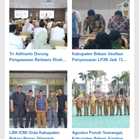
Tri Adhianto Dorong
Kabupaten Bekasi Usulkan
Pengawasan Berbasis Risiko,
Penyesuaian LP2B Jadi 71
Pemkot Bekasi Perkuat Tata
Persen, Jaga Keseimbangan
Kelola
Industri dan Pertanian
LBH ICMI Orda Kabupaten
Agustus Penuh Semangat,
Bekasi Resmi Dibentuk,
Kabupaten Bekasi Siapkan