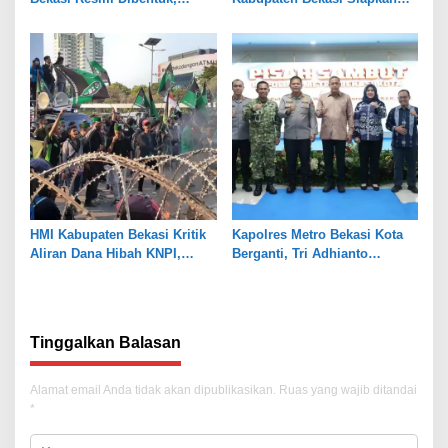
Fokus Edukasi dan
Rangkaian Peringatan Tiga
Pendampingan Hukum
Hari Besar
HMI Kabupaten Bekasi Kritik
Kapolres Metro Bekasi Kota
Aliran Dana Hibah KNPI,
Berganti, Tri Adhianto
Tekankan Transparansi
Tekankan Penguatan Sinergi
Tinggalkan Balasan
Alamat email Anda tidak akan dipublikasikan.
Ruas yang wajib ditandai
*