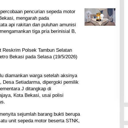
percobaan pencurian sepeda motor
Bekasi, mengarah pada
ta api rakitan dan puluhan amunisi
i mengamankan tiga pria berinisial B,
t Reskrim Polsek Tambun Selatan
tro Bekasi pada Selasa (19/5/2026)
ulu diamankan warga setelah aksinya
u, Desa Setiadarma, dipergoki pemilik
ementara J ditangkap di
jaya, Kota Bekasi, usai polisi
us.
 menyita sejumlah barang bukti berupa
 satu unit sepeda motor beserta STNK,