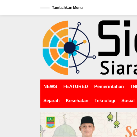
L
Tambahkan Menu
e
w
tutup
a
t
i
k
e
k
o
n
t
e
n
NEWS
FEATURED
Pemerintahan
TNI
Sejarah
Kesehatan
Teknologi
Sosial