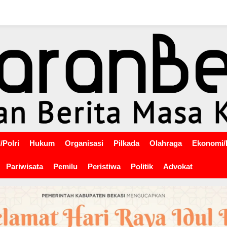
/Polri
Hukum
Organisasi
Pilkada
Olahraga
Ekonomi/
Pariwisata
Pemilu
Peristiwa
Politik
Advokat