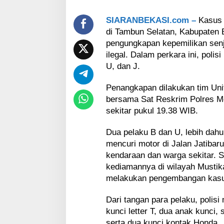
,
P
SIARANBEKASI.com –
Kasus 
o
l
di Tambun Selatan, Kabupaten 
i
pengungkapan kepemilikan senja
s
ilegal. Dalam perkara ini, polis
i
U, dan J.
T
e
Penangkapan dilakukan tim Uni
m
u
bersama Sat Reskrim Polres Me
k
sekitar pukul 19.38 WIB.
a
n
Dua pelaku B dan U, lebih dah
S
mencuri motor di Jalan Jatibar
e
n
kendaraan dan warga sekitar. S
p
kediamannya di wilayah Mustika
i
melakukan pengembangan kas
R
a
Dari tangan para pelaku, polisi
k
kunci letter T, dua anak kunci,
i
t
serta dua kunci kontak Honda.