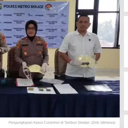
Pengungkapan Kasus Curanmor di Tambun Selatan. (Dok: Istimewa)