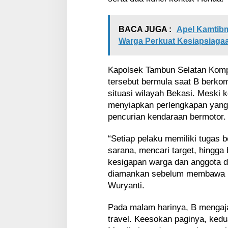
a
n
d
BACA JUGA :
Apel Kamtibm
a
Warga Perkuat Kesiapsiaga
n
P
u
Kapolsek Tambun Selatan Komp
l
tersebut bermula saat B berko
u
situasi wilayah Bekasi. Meski k
h
a
menyiapkan perlengkapan yang 
n
pencurian kendaraan bermotor.
A
m
“Setiap pelaku memiliki tugas 
u
sarana, mencari target, hingga 
n
i
kesigapan warga dan anggota di
s
diamankan sebelum membawa ka
i
Wuryanti.
Pada malam harinya, B menga
travel. Keesokan paginya, kedu