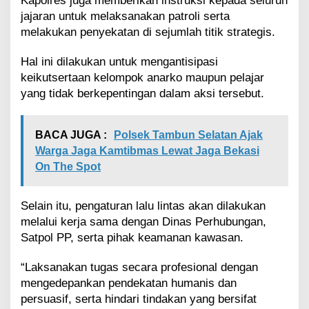
Kapolres juga memberikan instruksi kepada seluruh
r
j
jajaran untuk melaksanakan patroli serta
a
melakukan penyekatan di sejumlah titik strategis.
l
a
Hal ini dilakukan untuk mengantisipasi
n
keikutsertaan kelompok anarko maupun pelajar
T
yang tidak berkepentingan dalam aksi tersebut.
e
r
t
i
BACA JUGA :
Polsek Tambun Selatan Ajak
b
Warga Jaga Kamtibmas Lewat Jaga Bekasi
On The Spot
Selain itu, pengaturan lalu lintas akan dilakukan
melalui kerja sama dengan Dinas Perhubungan,
Satpol PP, serta pihak keamanan kawasan.
“Laksanakan tugas secara profesional dengan
mengedepankan pendekatan humanis dan
persuasif, serta hindari tindakan yang bersifat