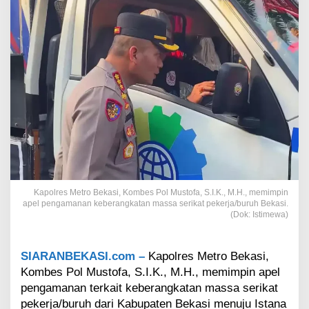
e
k
a
s
i
P
a
s
t
i
k
a
n
K
e
Kapolres Metro Bekasi, Kombes Pol Mustofa, S.I.K., M.H., memimpin
b
apel pengamanan keberangkatan massa serikat pekerja/buruh Bekasi.
e
(Dok: Istimewa)
r
a
n
SIARANBEKASI.com –
Kapolres Metro Bekasi,
g
Kombes Pol Mustofa, S.I.K., M.H., memimpin apel
k
pengamanan terkait keberangkatan massa serikat
a
pekerja/buruh dari Kabupaten Bekasi menuju Istana
t