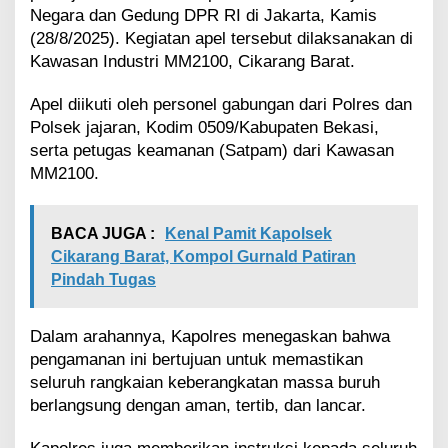
a
Negara dan Gedung DPR RI di Jakarta, Kamis
n
(28/8/2025). Kegiatan apel tersebut dilaksanakan di
M
Kawasan Industri MM2100, Cikarang Barat.
a
s
Apel diikuti oleh personel gabungan dari Polres dan
s
Polsek jajaran, Kodim 0509/Kabupaten Bekasi,
a
B
serta petugas keamanan (Satpam) dari Kawasan
u
MM2100.
r
u
h
BACA JUGA :
Kenal Pamit Kapolsek
k
Cikarang Barat, Kompol Gurnald Patiran
e
J
Pindah Tugas
a
k
Dalam arahannya, Kapolres menegaskan bahwa
a
r
pengamanan ini bertujuan untuk memastikan
t
seluruh rangkaian keberangkatan massa buruh
a
berlangsung dengan aman, tertib, dan lancar.
B
e