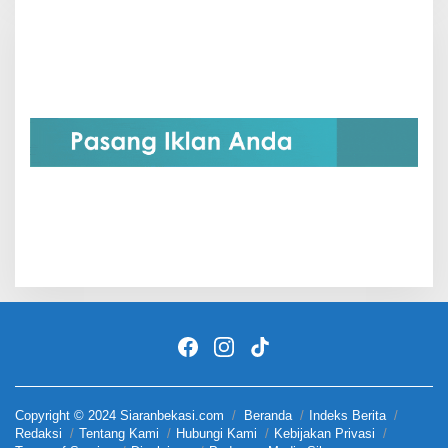
Copyright © 2024 Siaranbekasi.com
Beranda
Indeks Berita
Redaksi
Tentang Kami
Hubungi Kami
Kebijakan Privasi