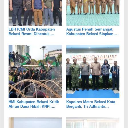
LBH ICMI Orda Kabupaten
Agustus Penuh Semangat,
Bekasi Resmi Dibentuk,
Kabupaten Bekasi Siapkan
Fokus Edukasi dan
Rangkaian Peringatan Tiga
Pendampingan Hukum
Hari Besar
HMI Kabupaten Bekasi Kritik
Kapolres Metro Bekasi Kota
Aliran Dana Hibah KNPI,
Berganti, Tri Adhianto
Tekankan Transparansi
Tekankan Penguatan Sinergi