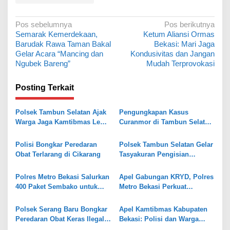
N
Pos sebelumnya
Pos berikutnya
Semarak Kemerdekaan,
Ketum Aliansi Ormas
a
Barudak Rawa Taman Bakal
Bekasi: Mari Jaga
v
Gelar Acara “Mancing dan
Kondusivitas dan Jangan
Ngubek Bareng”
Mudah Terprovokasi
i
g
Posting Terkait
a
s
Polsek Tambun Selatan Ajak
Pengungkapan Kasus
Warga Jaga Kamtibmas Lewat
Curanmor di Tambun Selatan,
i
Jaga Bekasi On The Spot
Polisi Temukan Senpi Rakitan
p
dan Puluhan Amunisi
Polisi Bongkar Peredaran
Polsek Tambun Selatan Gelar
o
Obat Terlarang di Cikarang
Tasyakuran Pengisian
Gedung Baru Pol Sub Sektor
s
Karangsatria
Polres Metro Bekasi Salurkan
Apel Gabungan KRYD, Polres
400 Paket Sembako untuk
Metro Bekasi Perkuat
Perempuan Pekerja Informal
Keamanan di Tambun Selatan
di Hari Kartini
Polsek Serang Baru Bongkar
Apel Kamtibmas Kabupaten
Peredaran Obat Keras Ilegal,
Bekasi: Polisi dan Warga
Satu Pelaku Ditangkap
Perkuat Kesiapsiagaan