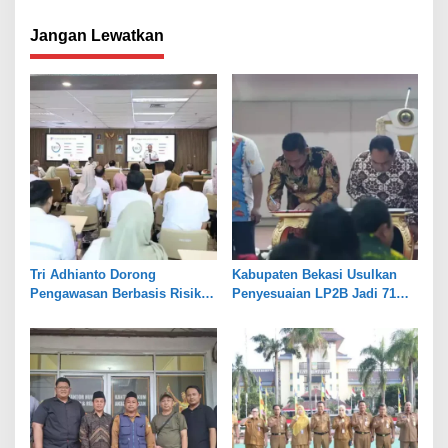
Jangan Lewatkan
Tri Adhianto Dorong
Kabupaten Bekasi Usulkan
Pengawasan Berbasis Risiko,
Penyesuaian LP2B Jadi 71
Pemkot Bekasi Perkuat Tata
Persen, Jaga Keseimbangan
Kelola
Industri dan Pertanian