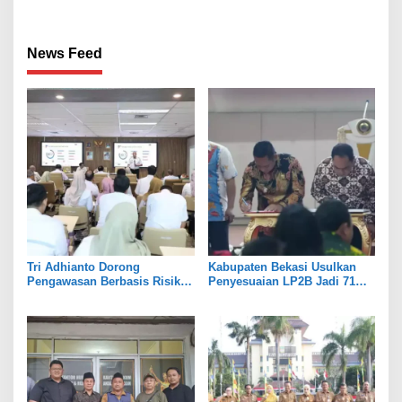
News Feed
Tri Adhianto Dorong
Kabupaten Bekasi Usulkan
Pengawasan Berbasis Risiko,
Penyesuaian LP2B Jadi 71
Pemkot Bekasi Perkuat Tata
Persen, Jaga Keseimbangan
Kelola
Industri dan Pertanian