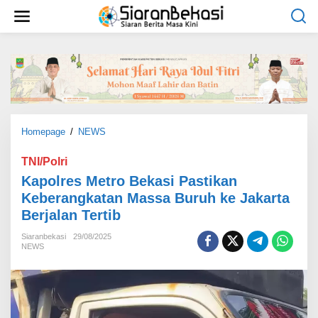
L
e
w
a
t
i
k
e
k
o
Homepage
/
NEWS
K
n
a
t
p
TNI/Polri
e
o
Kapolres Metro Bekasi Pastikan
n
l
Keberangkatan Massa Buruh ke Jakarta
r
Berjalan Tertib
e
s
Siaranbekasi
29/08/2025
M
NEWS
e
t
r
o
B