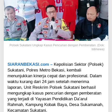
U
n
g
k
a
p
K
a
s
u
Polsek Sukatani Ungkap Kasus Pencurian dengan Pemberatan. (Dok:
s
Istimewa)
P
e
n
SIARANBEKASI.com –
Kepolisian Sektor (Polsek)
c
Sukatani, Polres Metro Bekasi, kembali
u
menunjukkan kinerja cepat dan profesional. Dalam
r
waktu kurang dari 24 jam setelah menerima
i
a
laporan, Unit Reskrim Polsek Sukatani berhasil
n
mengungkap kasus pencurian dengan pemberatan
d
yang terjadi di Yayasan Pendidikan Da’arul
e
Rahmah, Kampung Kobak Baya, Desa Sukamanah,
n
Kecamatan Sukatani.
g