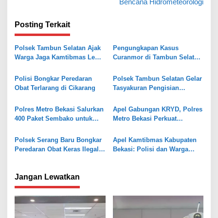
Bencana Hidrometeorologi
i
g
Posting Terkait
a
s
Polsek Tambun Selatan Ajak
Pengungkapan Kasus
Warga Jaga Kamtibmas Lewat
Curanmor di Tambun Selatan,
i
Jaga Bekasi On The Spot
Polisi Temukan Senpi Rakitan
p
dan Puluhan Amunisi
Polisi Bongkar Peredaran
Polsek Tambun Selatan Gelar
o
Obat Terlarang di Cikarang
Tasyakuran Pengisian
Gedung Baru Pol Sub Sektor
s
Karangsatria
Polres Metro Bekasi Salurkan
Apel Gabungan KRYD, Polres
400 Paket Sembako untuk
Metro Bekasi Perkuat
Perempuan Pekerja Informal
Keamanan di Tambun Selatan
di Hari Kartini
Polsek Serang Baru Bongkar
Apel Kamtibmas Kabupaten
Peredaran Obat Keras Ilegal,
Bekasi: Polisi dan Warga
Satu Pelaku Ditangkap
Perkuat Kesiapsiagaan
Jangan Lewatkan