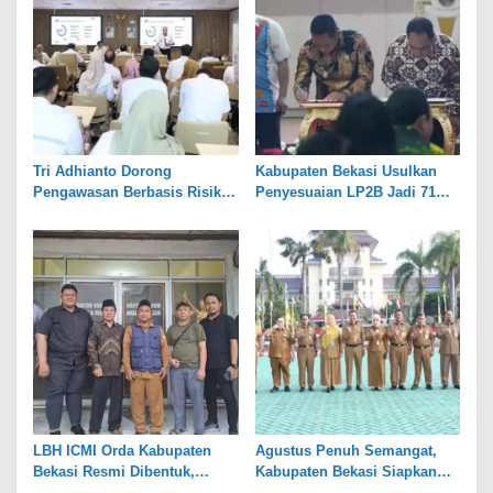
Tri Adhianto Dorong
Kabupaten Bekasi Usulkan
Pengawasan Berbasis Risiko,
Penyesuaian LP2B Jadi 71
Pemkot Bekasi Perkuat Tata
Persen, Jaga Keseimbangan
Kelola
Industri dan Pertanian
LBH ICMI Orda Kabupaten
Agustus Penuh Semangat,
Bekasi Resmi Dibentuk,
Kabupaten Bekasi Siapkan
Fokus Edukasi dan
Rangkaian Peringatan Tiga