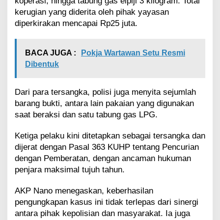
koperasi, hingga tabung gas elpiji 3 kilogram. Total
m
a
kerugian yang diderita oleh pihak yayasan
n
diperkirakan mencapai Rp25 juta.
k
a
n
BACA JUGA :
Pokja Wartawan Setu Resmi
Dibentuk
Dari para tersangka, polisi juga menyita sejumlah
barang bukti, antara lain pakaian yang digunakan
saat beraksi dan satu tabung gas LPG.
Ketiga pelaku kini ditetapkan sebagai tersangka dan
dijerat dengan Pasal 363 KUHP tentang Pencurian
dengan Pemberatan, dengan ancaman hukuman
penjara maksimal tujuh tahun.
AKP Nano menegaskan, keberhasilan
pengungkapan kasus ini tidak terlepas dari sinergi
antara pihak kepolisian dan masyarakat. Ia juga