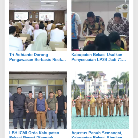
Tri Adhianto Dorong
Kabupaten Bekasi Usulkan
Pengawasan Berbasis Risiko,
Penyesuaian LP2B Jadi 71
Pemkot Bekasi Perkuat Tata
Persen, Jaga Keseimbangan
Kelola
Industri dan Pertanian
LBH ICMI Orda Kabupaten
Agustus Penuh Semangat,
Bekasi Resmi Dibentuk,
Kabupaten Bekasi Siapkan