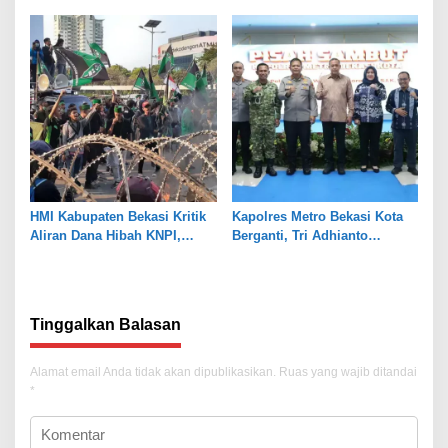
Pendampingan Hukum
Hari Besar
HMI Kabupaten Bekasi Kritik
Kapolres Metro Bekasi Kota
Aliran Dana Hibah KNPI,
Berganti, Tri Adhianto
Tekankan Transparansi
Tekankan Penguatan Sinergi
Tinggalkan Balasan
Alamat email Anda tidak akan dipublikasikan.
Ruas yang wajib ditandai
*