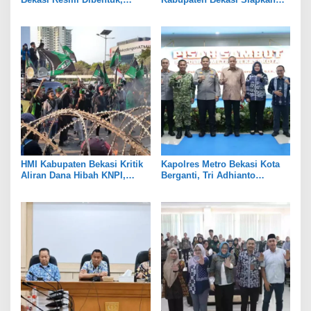
Fokus Edukasi dan
Rangkaian Peringatan Tiga
Pendampingan Hukum
Hari Besar
HMI Kabupaten Bekasi Kritik
Kapolres Metro Bekasi Kota
Aliran Dana Hibah KNPI,
Berganti, Tri Adhianto
Tekankan Transparansi
Tekankan Penguatan Sinergi