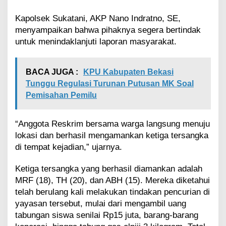
a
n
Kapolsek Sukatani, AKP Nano Indratno, SE,
P
menyampaikan bahwa pihaknya segera bertindak
e
untuk menindaklanjuti laporan masyarakat.
m
b
e
BACA JUGA :
KPU Kabupaten Bekasi
r
a
Tunggu Regulasi Turunan Putusan MK Soal
t
Pemisahan Pemilu
a
n
,
“Anggota Reskrim bersama warga langsung menuju
3
lokasi dan berhasil mengamankan ketiga tersangka
P
di tempat kejadian,” ujarnya.
e
l
Ketiga tersangka yang berhasil diamankan adalah
a
k
MRF (18), TH (20), dan ABH (15). Mereka diketahui
u
telah berulang kali melakukan tindakan pencurian di
D
yayasan tersebut, mulai dari mengambil uang
i
tabungan siswa senilai Rp15 juta, barang-barang
a