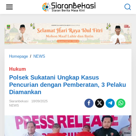
L
e
w
a
t
i
k
e
k
o
Homepage
/
NEWS
P
n
o
t
l
Hukum
e
s
Polsek Sukatani Ungkap Kasus
n
e
Pencurian dengan Pemberatan, 3 Pelaku
k
Diamankan
S
u
Siaranbekasi
18/09/2025
k
NEWS
a
t
a
n
i