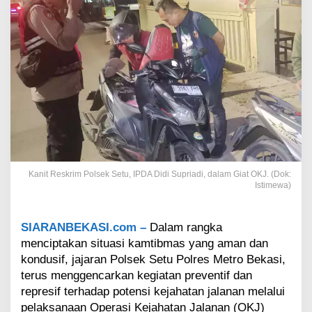
l
s
e
k
S
e
t
u
:
K
a
m
i
Kanit Reskrim Polsek Setu, IPDA Didi Supriadi, dalam Giat OKJ. (Dok:
T
Istimewa)
i
d
a
SIARANBEKASI.com –
Dalam rangka
k
B
menciptakan situasi kamtibmas yang aman dan
e
kondusif, jajaran Polsek Setu Polres Metro Bekasi,
r
terus menggencarkan kegiatan preventif dan
i
represif terhadap potensi kejahatan jalanan melalui
R
pelaksanaan Operasi Kejahatan Jalanan (OKJ)
u