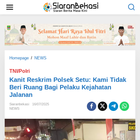
L
e
w
a
t
i
k
e
k
o
Homepage
/
NEWS
K
n
a
t
n
TNI/Polri
e
i
Kanit Reskrim Polsek Setu: Kami Tidak
n
t
Beri Ruang Bagi Pelaku Kejahatan
R
Jalanan
e
s
Siaranbekasi
16/07/2025
k
NEWS
r
i
m
P
o