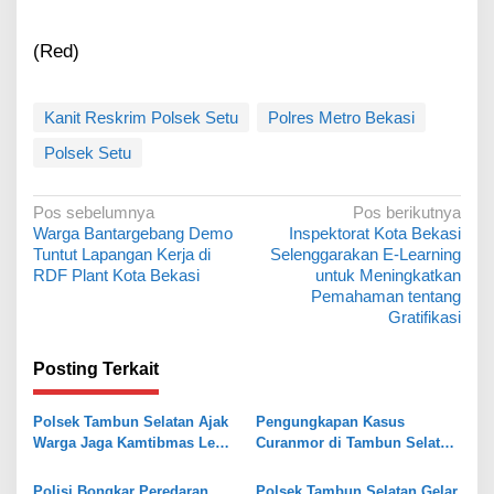
(Red)
Kanit Reskrim Polsek Setu
Polres Metro Bekasi
Polsek Setu
N
Pos sebelumnya
Pos berikutnya
Warga Bantargebang Demo
Inspektorat Kota Bekasi
a
Tuntut Lapangan Kerja di
Selenggarakan E-Learning
v
RDF Plant Kota Bekasi
untuk Meningkatkan
Pemahaman tentang
i
Gratifikasi
g
a
Posting Terkait
s
Polsek Tambun Selatan Ajak
Pengungkapan Kasus
i
Warga Jaga Kamtibmas Lewat
Curanmor di Tambun Selatan,
p
Jaga Bekasi On The Spot
Polisi Temukan Senpi Rakitan
dan Puluhan Amunisi
Polisi Bongkar Peredaran
Polsek Tambun Selatan Gelar