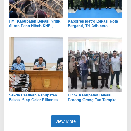
HMI Kabupaten Bekasi Kritik
Kapolres Metro Bekasi Kota
Aliran Dana Hibah KNPI,
Berganti, Tri Adhianto
Tekankan Transparansi
Tekankan Penguatan Sinergi
Sekda Pastikan Kabupaten
DP3A Kabupaten Bekasi
Bekasi Siap Gelar Pilkades
Dorong Orang Tua Terapkan
Serentak 2026
Pola Asuh Digital untuk
Lindungi Anak
View More