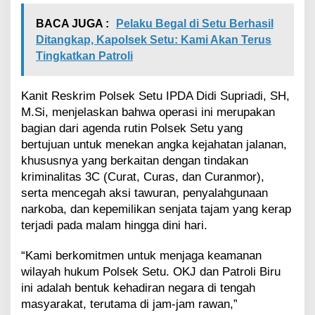
a
l
BACA JUGA :
Pelaku Begal di Setu Berhasil
a
Ditangkap, Kapolsek Setu: Kami Akan Terus
n
a
Tingkatkan Patroli
n
Kanit Reskrim Polsek Setu IPDA Didi Supriadi, SH,
M.Si, menjelaskan bahwa operasi ini merupakan
bagian dari agenda rutin Polsek Setu yang
bertujuan untuk menekan angka kejahatan jalanan,
khususnya yang berkaitan dengan tindakan
kriminalitas 3C (Curat, Curas, dan Curanmor),
serta mencegah aksi tawuran, penyalahgunaan
narkoba, dan kepemilikan senjata tajam yang kerap
terjadi pada malam hingga dini hari.
“Kami berkomitmen untuk menjaga keamanan
wilayah hukum Polsek Setu. OKJ dan Patroli Biru
ini adalah bentuk kehadiran negara di tengah
masyarakat, terutama di jam-jam rawan,”