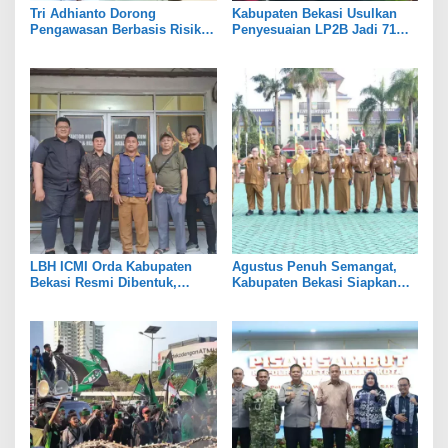
Tri Adhianto Dorong
Kabupaten Bekasi Usulkan
Pengawasan Berbasis Risiko,
Penyesuaian LP2B Jadi 71
Pemkot Bekasi Perkuat Tata
Persen, Jaga Keseimbangan
Kelola
Industri dan Pertanian
LBH ICMI Orda Kabupaten
Agustus Penuh Semangat,
Bekasi Resmi Dibentuk,
Kabupaten Bekasi Siapkan
Fokus Edukasi dan
Rangkaian Peringatan Tiga
Pendampingan Hukum
Hari Besar