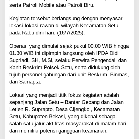
a
serta Patroli Mobile atau Patroli Biru.
n
g
Kegiatan tersebut berlangsung dengan menyasar
B
lokasi-lokasi rawan di wilayah Kecamatan Setu,
a
pada Rabu dini hari, (16/7/2025).
g
i
P
Operasi yang dimulai sejak pukul 00.00 WIB hingga
e
01.30 WIB ini dipimpin langsung oleh IPDA Didi
l
Supriadi, SH, M.Si, selaku Perwira Pengendali dan
a
Kanit Reskrim Polsek Setu, serta didukung oleh
k
tujuh personel gabungan dari unit Reskrim, Binmas,
u
K
dan Samapta.
e
j
Lokasi yang menjadi titik fokus kegiatan adalah
a
sepanjang Jalan Setu – Bantar Gebang dan Jalan
h
Letjen R. Suprapto, Desa Cijengkol, Kecamatan
a
t
Setu, Kabupaten Bekasi, yang dikenal sebagai
a
salah satu jalur aktifitas masyarakat di malam hari
n
dan memiliki potensi gangguan keamanan.
J