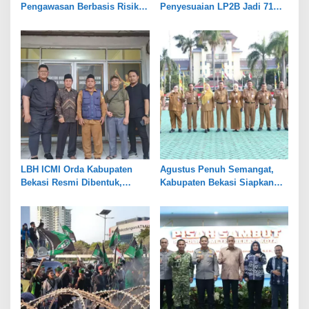
Pengawasan Berbasis Risiko,
Penyesuaian LP2B Jadi 71
Pemkot Bekasi Perkuat Tata
Persen, Jaga Keseimbangan
Kelola
Industri dan Pertanian
LBH ICMI Orda Kabupaten
Agustus Penuh Semangat,
Bekasi Resmi Dibentuk,
Kabupaten Bekasi Siapkan
Fokus Edukasi dan
Rangkaian Peringatan Tiga
Pendampingan Hukum
Hari Besar