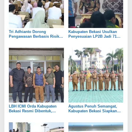
Tri Adhianto Dorong
Kabupaten Bekasi Usulkan
Pengawasan Berbasis Risiko,
Penyesuaian LP2B Jadi 71
Pemkot Bekasi Perkuat Tata
Persen, Jaga Keseimbangan
Kelola
Industri dan Pertanian
LBH ICMI Orda Kabupaten
Agustus Penuh Semangat,
Bekasi Resmi Dibentuk,
Kabupaten Bekasi Siapkan
Fokus Edukasi dan
Rangkaian Peringatan Tiga
Pendampingan Hukum
Hari Besar