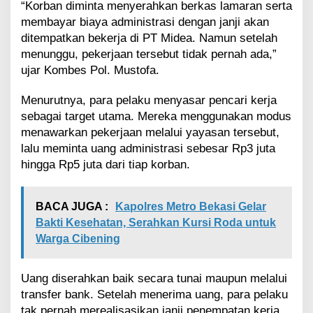
g
“Korban diminta menyerahkan berkas lamaran serta
J
membayar biaya administrasi dengan janji akan
a
ditempatkan bekerja di PT Midea. Namun setelah
d
menunggu, pekerjaan tersebut tidak pernah ada,”
i
T
ujar Kombes Pol. Mustofa.
e
r
Menurutnya, para pelaku menyasar pencari kerja
s
sebagai target utama. Mereka menggunakan modus
a
menawarkan pekerjaan melalui yayasan tersebut,
n
g
lalu meminta uang administrasi sebesar Rp3 juta
k
hingga Rp5 juta dari tiap korban.
a
BACA JUGA :
Kapolres Metro Bekasi Gelar
Bakti Kesehatan, Serahkan Kursi Roda untuk
Warga Cibening
Uang diserahkan baik secara tunai maupun melalui
transfer bank. Setelah menerima uang, para pelaku
tak pernah merealisasikan janji penempatan kerja.