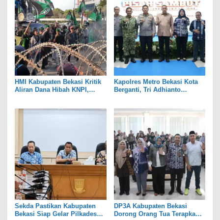
HMI Kabupaten Bekasi Kritik
Kapolres Metro Bekasi Kota
Aliran Dana Hibah KNPI,
Berganti, Tri Adhianto
Tekankan Transparansi
Tekankan Penguatan Sinergi
Sekda Pastikan Kabupaten
DP3A Kabupaten Bekasi
Bekasi Siap Gelar Pilkades
Dorong Orang Tua Terapkan