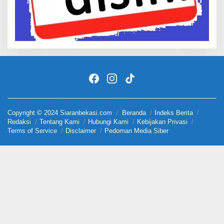
Copyright © 2024 Siaranbekasi.com
Beranda
Indeks Berita
Redaksi
Tentang Kami
Hubungi Kami
Kebijakan Privasi
Terms of Service
Disclaimer
Pedoman Media Siber