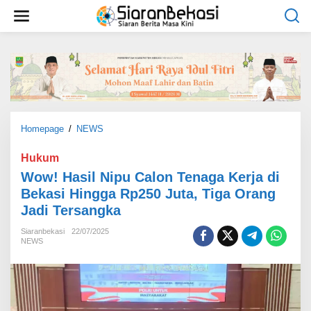
L
e
w
a
t
i
k
e
k
o
Homepage
/
NEWS
W
n
o
t
w
Hukum
e
!
Wow! Hasil Nipu Calon Tenaga Kerja di
n
H
Bekasi Hingga Rp250 Juta, Tiga Orang
a
Jadi Tersangka
s
i
Siaranbekasi
22/07/2025
l
NEWS
N
i
p
u
C