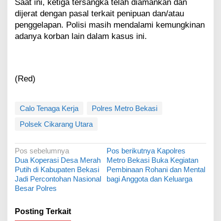
Saat ini, ketiga tersangka telah diamankan dan
dijerat dengan pasal terkait penipuan dan/atau
penggelapan. Polisi masih mendalami kemungkinan
adanya korban lain dalam kasus ini.
(Red)
Calo Tenaga Kerja
Polres Metro Bekasi
Polsek Cikarang Utara
N
Pos sebelumnya
Pos berikutnya
Kapolres
Dua Koperasi Desa Merah
Metro Bekasi Buka Kegiatan
a
Putih di Kabupaten Bekasi
Pembinaan Rohani dan Mental
v
Jadi Percontohan Nasional
bagi Anggota dan Keluarga
Besar Polres
i
g
Posting Terkait