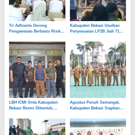
Tri Adhianto Dorong
Kabupaten Bekasi Usulkan
Pengawasan Berbasis Risiko,
Penyesuaian LP2B Jadi 71
Pemkot Bekasi Perkuat Tata
Persen, Jaga Keseimbangan
Kelola
Industri dan Pertanian
LBH ICMI Orda Kabupaten
Agustus Penuh Semangat,
Bekasi Resmi Dibentuk,
Kabupaten Bekasi Siapkan
Fokus Edukasi dan
Rangkaian Peringatan Tiga
Pendampingan Hukum
Hari Besar