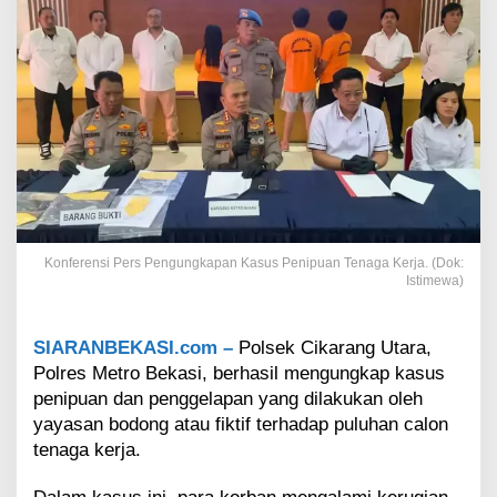
a
l
o
n
T
e
n
a
g
a
K
e
r
Konferensi Pers Pengungkapan Kasus Penipuan Tenaga Kerja. (Dok:
j
Istimewa)
a
d
i
SIARANBEKASI.com –
Polsek Cikarang Utara,
B
Polres Metro Bekasi, berhasil mengungkap kasus
e
penipuan dan penggelapan yang dilakukan oleh
k
yayasan bodong atau fiktif terhadap puluhan calon
a
s
tenaga kerja.
i
H