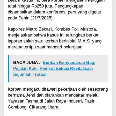
Dalam kasus ini, para korban mengalami kerugian
i
total hingga Rp250 juta. Pengungkapan
n
disampaikan dalam konferensi pers yang digelar
g
pada Senin (21/7/2025).
g
a
R
Kapolres Metro Bekasi, Kombes Pol. Mustofa,
p
menjelaskan bahwa kasus ini terungkap berkat
2
laporan salah satu korban berinisial M.A.S. yang
5
merasa tertipu saat mencari pekerjaan.
0
J
u
t
BACA JUGA :
Berikan Kenyamanan Bagi
a
Pejalan Kaki, Pemkot Bekasi Revitalisasi
,
Sejumlah Trotoar
T
i
g
Korban mengaku ditawari pekerjaan oleh seseorang
a
bernama Jemi dan diarahkan mendaftar melalui
O
Yayasan Tasma di Jalan Raya Industri, Pasir
r
a
Gombong, Cikarang Utara.
n