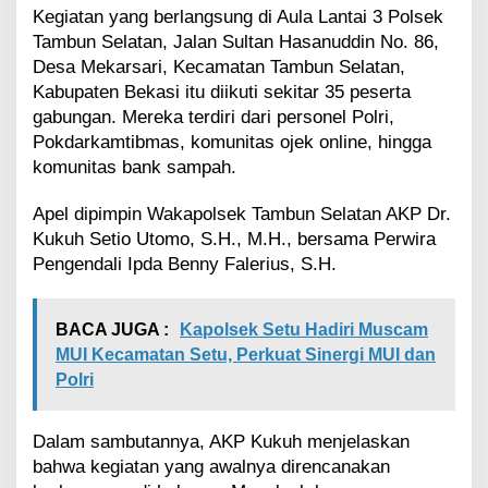
n
Kegiatan yang berlangsung di Aula Lantai 3 Polsek
g
Tambun Selatan, Jalan Sultan Hasanuddin No. 86,
k
Desa Mekarsari, Kecamatan Tambun Selatan,
u
Kabupaten Bekasi itu diikuti sekitar 35 peserta
n
gabungan. Mereka terdiri dari personel Polri,
g
a
Pokdarkamtibmas, komunitas ojek online, hingga
n
komunitas bank sampah.
L
e
Apel dipimpin Wakapolsek Tambun Selatan AKP Dr.
w
Kukuh Setio Utomo, S.H., M.H., bersama Perwira
a
t
Pengendali Ipda Benny Falerius, S.H.
P
r
o
BACA JUGA :
Kapolsek Setu Hadiri Muscam
g
MUI Kecamatan Setu, Perkuat Sinergi MUI dan
r
Polri
a
m
"
Dalam sambutannya, AKP Kukuh menjelaskan
J
bahwa kegiatan yang awalnya direncanakan
a