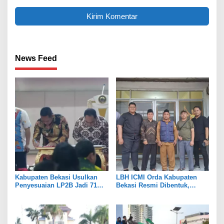
News Feed
Kabupaten Bekasi Usulkan
LBH ICMI Orda Kabupaten
Penyesuaian LP2B Jadi 71
Bekasi Resmi Dibentuk,
Persen, Jaga Keseimbangan
Fokus Edukasi dan
Industri dan Pertanian
Pendampingan Hukum