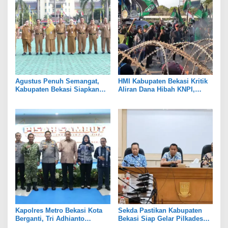
Agustus Penuh Semangat,
HMI Kabupaten Bekasi Kritik
Kabupaten Bekasi Siapkan
Aliran Dana Hibah KNPI,
Rangkaian Peringatan Tiga
Tekankan Transparansi
Hari Besar
Kapolres Metro Bekasi Kota
Sekda Pastikan Kabupaten
Berganti, Tri Adhianto
Bekasi Siap Gelar Pilkades
Tekankan Penguatan Sinergi
Serentak 2026