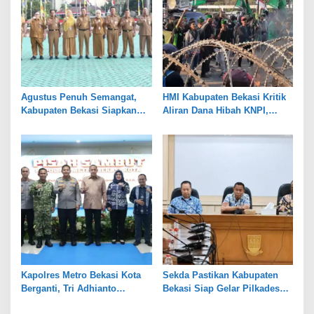
Agustus Penuh Semangat,
HMI Kabupaten Bekasi Kritik
Kabupaten Bekasi Siapkan
Aliran Dana Hibah KNPI,
Rangkaian Peringatan Tiga
Tekankan Transparansi
Hari Besar
Kapolres Metro Bekasi Kota
Sekda Pastikan Kabupaten
Berganti, Tri Adhianto
Bekasi Siap Gelar Pilkades
Tekankan Penguatan Sinergi
Serentak 2026