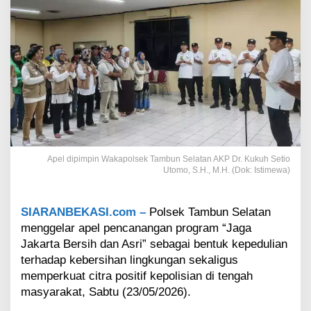
u
n
S
e
l
a
t
a
n
A
j
a
Apel dipimpin Wakapolsek Tambun Selatan AKP Dr. Kukuh Setio
k
Utomo, S.H., M.H. (Dok: Istimewa)
W
a
r
SIARANBEKASI.com –
Polsek Tambun Selatan
g
menggelar apel pencanangan program “Jaga
a
J
Jakarta Bersih dan Asri” sebagai bentuk kepedulian
a
terhadap kebersihan lingkungan sekaligus
g
memperkuat citra positif kepolisian di tengah
a
masyarakat, Sabtu (23/05/2026).
L
i