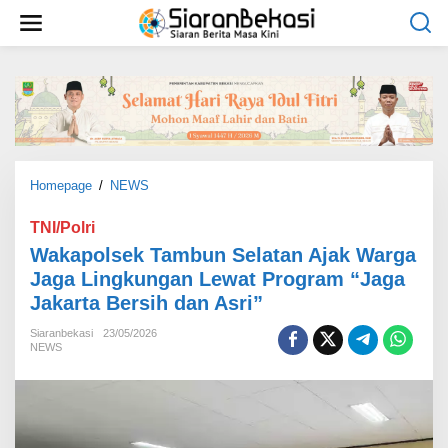
L
e
w
a
t
i
k
e
k
o
Homepage
/
NEWS
W
n
a
t
k
TNI/Polri
e
a
Wakapolsek Tambun Selatan Ajak Warga
n
p
Jaga Lingkungan Lewat Program “Jaga
o
Jakarta Bersih dan Asri”
l
s
Siaranbekasi
23/05/2026
e
NEWS
k
T
a
m
b