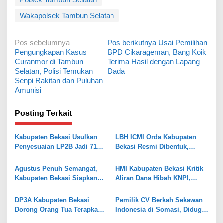
Wakapolsek Tambun Selatan
N
Pos sebelumnya
Pos berikutnya
Usai Pemilihan
Pengungkapan Kasus
BPD Cikarageman, Bang Koik
a
Curanmor di Tambun
Terima Hasil dengan Lapang
v
Selatan, Polisi Temukan
Dada
Senpi Rakitan dan Puluhan
i
Amunisi
g
a
Posting Terkait
s
Kabupaten Bekasi Usulkan
LBH ICMI Orda Kabupaten
i
Penyesuaian LP2B Jadi 71
Bekasi Resmi Dibentuk,
p
Persen, Jaga Keseimbangan
Fokus Edukasi dan
Industri dan Pertanian
Pendampingan Hukum
o
Agustus Penuh Semangat,
HMI Kabupaten Bekasi Kritik
Kabupaten Bekasi Siapkan
Aliran Dana Hibah KNPI,
s
Rangkaian Peringatan Tiga
Tekankan Transparansi
Hari Besar
DP3A Kabupaten Bekasi
Pemilik CV Berkah Sekawan
Dorong Orang Tua Terapkan
Indonesia di Somasi, Diduga
Pola Asuh Digital untuk
Gelapkan Dana Investasi