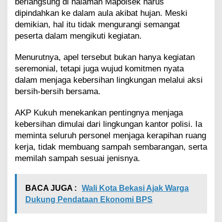
g
berlangsung di halaman Mapolsek harus
a
dipindahkan ke dalam aula akibat hujan. Meski
J
demikian, hal itu tidak mengurangi semangat
a
peserta dalam mengikuti kegiatan.
k
a
Menurutnya, apel tersebut bukan hanya kegiatan
r
t
seremonial, tetapi juga wujud komitmen nyata
a
dalam menjaga kebersihan lingkungan melalui aksi
B
bersih-bersih bersama.
e
r
AKP Kukuh menekankan pentingnya menjaga
s
i
kebersihan dimulai dari lingkungan kantor polisi. Ia
h
meminta seluruh personel menjaga kerapihan ruang
d
kerja, tidak membuang sampah sembarangan, serta
a
memilah sampah sesuai jenisnya.
n
A
s
BACA JUGA :
Wali Kota Bekasi Ajak Warga
r
i
Dukung Pendataan Ekonomi BPS
"