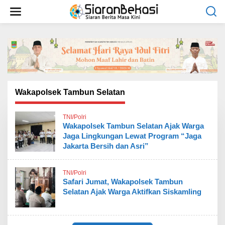
L
e
w
a
t
i
k
e
k
o
Wakapolsek Tambun Selatan
n
t
TNI/Polri
e
Wakapolsek Tambun Selatan Ajak Warga
n
Jaga Lingkungan Lewat Program “Jaga
Jakarta Bersih dan Asri”
TNI/Polri
Safari Jumat, Wakapolsek Tambun
Selatan Ajak Warga Aktifkan Siskamling