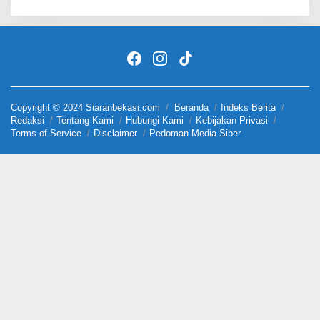
Copyright © 2024 Siaranbekasi.com
Beranda
Indeks Berita
Redaksi
Tentang Kami
Hubungi Kami
Kebijakan Privasi
Terms of Service
Disclaimer
Pedoman Media Siber