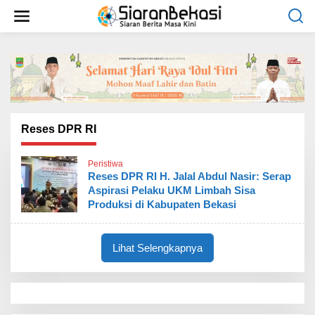
L
e
w
a
t
i
k
e
k
o
Reses DPR RI
n
t
Peristiwa
e
Reses DPR RI H. Jalal Abdul Nasir: Serap
n
Aspirasi Pelaku UKM Limbah Sisa
Produksi di Kabupaten Bekasi
Lihat Selengkapnya