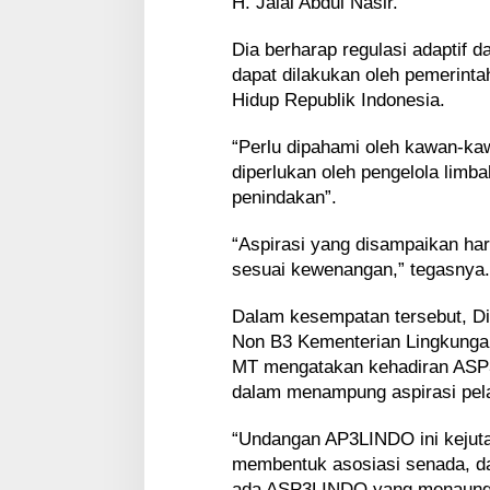
H. Jalal Abdul Nasir.
Dia berharap regulasi adaptif 
dapat dilakukan oleh pemerinta
Hidup Republik Indonesia.
“Perlu dipahami oleh kawan-k
diperlukan oleh pengelola limb
penindakan”.
“Aspirasi yang disampaikan har
sesuai kewenangan,” tegasnya.
Dalam kesempatan tersebut, Di
Non B3 Kementerian Lingkungan
MT mengatakan kehadiran ASP
dalam menampung aspirasi pel
“Undangan AP3LINDO ini kejutan
membentuk asosiasi senada, dal
ada ASP3LINDO yang menaungi 