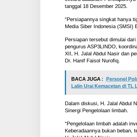
u
tanggal 18 Desember 2025.
k
s
“Persiapannya singkat hanya tig
i
Media Siber Indonesia (SMSI) B
d
i
K
Persiapan tersebut dimulai dari
a
pengurus ASP3LINDO, koordina
b
XII, H. Jalal Abdul Nasir dan 
u
Dr. Hanif Faisol Nurofiq.
p
a
t
e
BACA JUGA :
Personel Pol
n
Lalin Urai Kemacetan di TL
B
e
k
Dalam diskusi, H. Jalal Abdul
a
Sinergi Pengelolaan limbah.
s
i
“Pengelolaan limbah adalah inv
Keberadaannya bukan beban, te