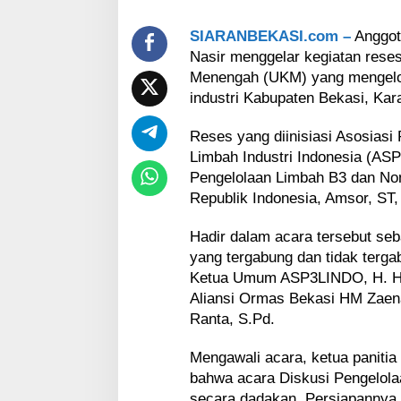
i
P
SIARANBEKASI.com –
Anggota
e
l
Nasir menggelar kegiatan rese
a
Menengah (UKM) yang mengelola
k
industri Kabupaten Bekasi, Ka
u
U
Reses yang diinisiasi Asosiasi
K
M
Limbah Industri Indonesia (AS
L
Pengelolaan Limbah B3 dan No
i
Republik Indonesia, Amsor, ST
m
b
Hadir dalam acara tersebut se
a
yang tergabung dan tidak ter
h
S
Ketua Umum ASP3LINDO, H. H
i
Aliansi Ormas Bekasi HM Zaena
s
Ranta, S.Pd.
a
P
Mengawali acara, ketua paniti
r
o
bahwa acara Diskusi Pengelola
d
secara dadakan. Persiapannya 