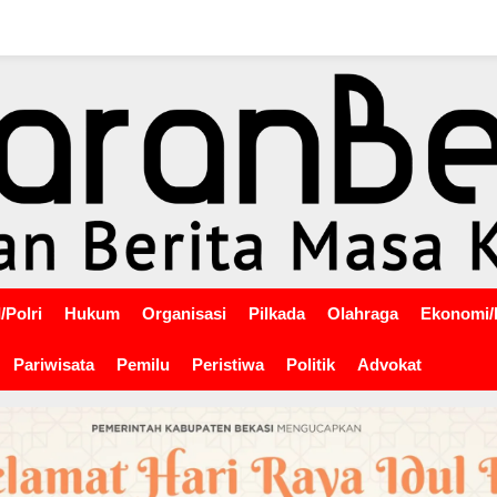
/Polri
Hukum
Organisasi
Pilkada
Olahraga
Ekonomi/
Pariwisata
Pemilu
Peristiwa
Politik
Advokat