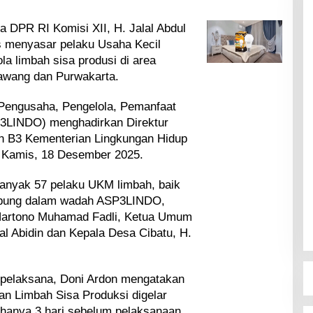
 DPR RI Komisi XII, H. Jalal Abdul
s menyasar pelaku Usaha Kecil
 limbah sisa produsi di area
rawang dan Purwakarta.
 Pengusaha, Pengelola, Pemanfaat
P3LINDO) menghadirkan Direktur
n B3 Kementerian Lingkungan Hidup
, Kamis, 18 Desember 2025.
banyak 57 pelaku UKM limbah, baik
gabung dalam wadah ASP3LINDO,
artono Muhamad Fadli, Ketua Umum
l Abidin dan Kepala Desa Cibatu, H.
a pelaksana, Doni Ardon mengatakan
an Limbah Sisa Produksi digelar
hanya 3 hari sebelum pelaksanaan