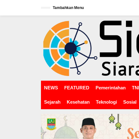
L
Tambahkan Menu
e
w
tutup
a
t
i
k
e
k
o
n
t
e
n
NEWS
FEATURED
Pemerintahan
TNI
Sejarah
Kesehatan
Teknologi
Sosial