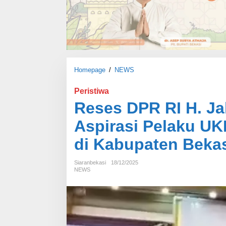
Homepage
/
NEWS
R
e
s
Peristiwa
e
Reses DPR RI H. Jal
s
D
Aspirasi Pelaku UK
P
R
di Kabupaten Beka
R
I
Siaranbekasi
18/12/2025
H
NEWS
.
J
a
l
a
l