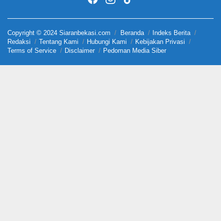
Copyright © 2024 Siaranbekasi.com
Beranda
Indeks Berita
Redaksi
Tentang Kami
Hubungi Kami
Kebijakan Privasi
Terms of Service
Disclaimer
Pedoman Media Siber