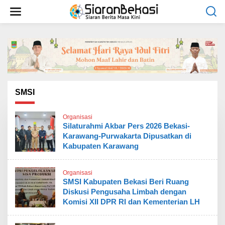
L
e
w
a
t
i
k
e
k
o
SMSI
n
t
Organisasi
e
Silaturahmi Akbar Pers 2026 Bekasi-
n
Karawang-Purwakarta Dipusatkan di
Kabupaten Karawang
Organisasi
SMSI Kabupaten Bekasi Beri Ruang
Diskusi Pengusaha Limbah dengan
Komisi XII DPR RI dan Kementerian LH