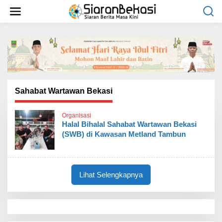
L
e
w
a
t
i
k
e
k
o
Sahabat Wartawan Bekasi
n
t
Organisasi
e
Halal Bihalal Sahabat Wartawan Bekasi
n
(SWB) di Kawasan Metland Tambun
Lihat Selengkapnya