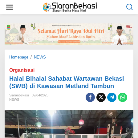
L
e
w
a
t
i
k
e
k
o
Homepage
/
NEWS
H
n
a
t
l
Organisasi
e
a
Halal Bihalal Sahabat Wartawan Bekasi
n
l
(SWB) di Kawasan Metland Tambun
B
i
Siaranbekasi
09/04/2025
h
NEWS
a
l
a
l
S
a