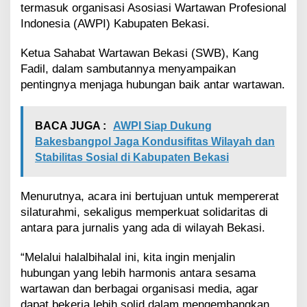
termasuk organisasi Asosiasi Wartawan Profesional
d
i
Indonesia (AWPI) Kabupaten Bekasi.
K
a
Ketua Sahabat Wartawan Bekasi (SWB), Kang
w
Fadil, dalam sambutannya menyampaikan
a
pentingnya menjaga hubungan baik antar wartawan.
s
a
n
M
BACA JUGA :
AWPI Siap Dukung
e
Bakesbangpol Jaga Kondusifitas Wilayah dan
t
Stabilitas Sosial di Kabupaten Bekasi
l
a
n
Menurutnya, acara ini bertujuan untuk mempererat
d
silaturahmi, sekaligus memperkuat solidaritas di
T
antara para jurnalis yang ada di wilayah Bekasi.
a
m
b
“Melalui halalbihalal ini, kita ingin menjalin
u
hubungan yang lebih harmonis antara sesama
n
wartawan dan berbagai organisasi media, agar
dapat bekerja lebih solid dalam mengembangkan