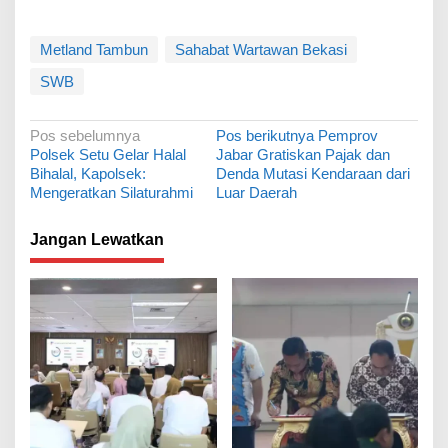
Metland Tambun
Sahabat Wartawan Bekasi
SWB
N
Pos sebelumnya
Pos berikutnya
Pemprov
Polsek Setu Gelar Halal
Jabar Gratiskan Pajak dan
a
Bihalal, Kapolsek:
Denda Mutasi Kendaraan dari
v
Mengeratkan Silaturahmi
Luar Daerah
i
Jangan Lewatkan
g
a
s
i
p
o
s