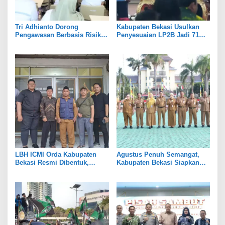
Tri Adhianto Dorong
Kabupaten Bekasi Usulkan
Pengawasan Berbasis Risiko,
Penyesuaian LP2B Jadi 71
Pemkot Bekasi Perkuat Tata
Persen, Jaga Keseimbangan
Kelola
Industri dan Pertanian
LBH ICMI Orda Kabupaten
Agustus Penuh Semangat,
Bekasi Resmi Dibentuk,
Kabupaten Bekasi Siapkan
Fokus Edukasi dan
Rangkaian Peringatan Tiga
Pendampingan Hukum
Hari Besar