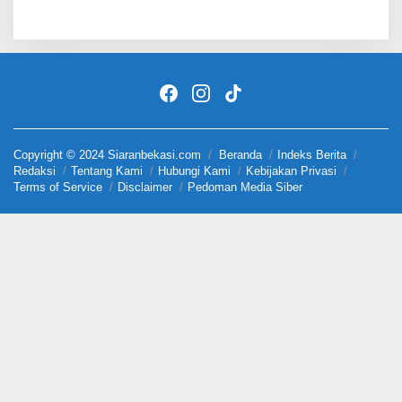
Copyright © 2024 Siaranbekasi.com
Beranda
Indeks Berita
Redaksi
Tentang Kami
Hubungi Kami
Kebijakan Privasi
Terms of Service
Disclaimer
Pedoman Media Siber