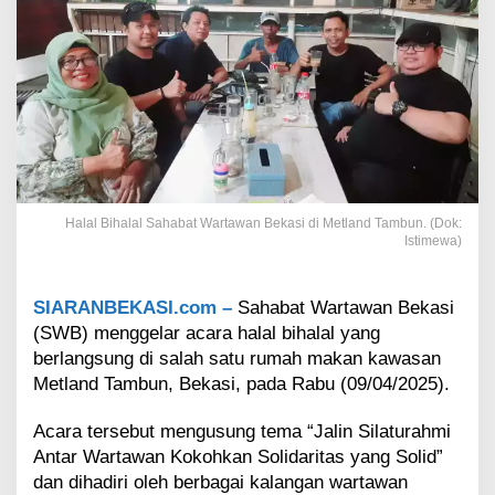
h
a
b
a
t
W
a
r
t
a
w
Halal Bihalal Sahabat Wartawan Bekasi di Metland Tambun. (Dok:
a
Istimewa)
n
B
e
SIARANBEKASI.com –
Sahabat Wartawan Bekasi
k
(SWB) menggelar acara halal bihalal yang
a
berlangsung di salah satu rumah makan kawasan
s
i
Metland Tambun, Bekasi, pada Rabu (09/04/2025).
(
S
Acara tersebut mengusung tema “Jalin Silaturahmi
W
Antar Wartawan Kokohkan Solidaritas yang Solid”
B
dan dihadiri oleh berbagai kalangan wartawan
)