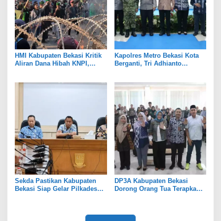
HMI Kabupaten Bekasi Kritik
Kapolres Metro Bekasi Kota
Aliran Dana Hibah KNPI,
Berganti, Tri Adhianto
Tekankan Transparansi
Tekankan Penguatan Sinergi
Sekda Pastikan Kabupaten
DP3A Kabupaten Bekasi
Bekasi Siap Gelar Pilkades
Dorong Orang Tua Terapkan
Serentak 2026
Pola Asuh Digital untuk
Lindungi Anak