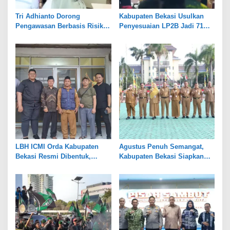
Tri Adhianto Dorong
Kabupaten Bekasi Usulkan
Pengawasan Berbasis Risiko,
Penyesuaian LP2B Jadi 71
Pemkot Bekasi Perkuat Tata
Persen, Jaga Keseimbangan
Kelola
Industri dan Pertanian
LBH ICMI Orda Kabupaten
Agustus Penuh Semangat,
Bekasi Resmi Dibentuk,
Kabupaten Bekasi Siapkan
Fokus Edukasi dan
Rangkaian Peringatan Tiga
Pendampingan Hukum
Hari Besar