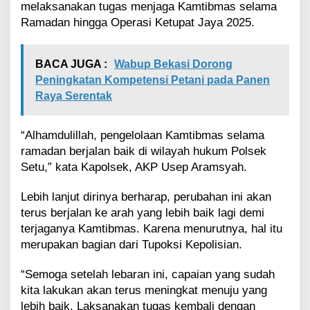
melaksanakan tugas menjaga Kamtibmas selama
e
Ramadan hingga Operasi Ketupat Jaya 2025.
n
g
e
r
BACA JUGA :
Wabup Bekasi Dorong
a
Peningkatan Kompetensi Petani pada Panen
t
Raya Serentak
k
a
n
“Alhamdulillah, pengelolaan Kamtibmas selama
S
ramadan berjalan baik di wilayah hukum Polsek
i
Setu,” kata Kapolsek, AKP Usep Aramsyah.
l
a
t
Lebih lanjut dirinya berharap, perubahan ini akan
u
terus berjalan ke arah yang lebih baik lagi demi
r
terjaganya Kamtibmas. Karena menurutnya, hal itu
a
merupakan bagian dari Tupoksi Kepolisian.
h
m
i
“Semoga setelah lebaran ini, capaian yang sudah
kita lakukan akan terus meningkat menuju yang
lebih baik. Laksanakan tugas kembali dengan