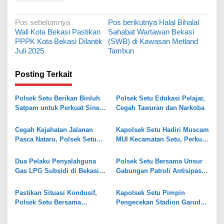
N
Pos sebelumnya
Pos berikutnya
Halal Bihalal
Wali Kota Bekasi Pastikan
Sahabat Wartawan Bekasi
a
PPPK Kota Bekasi Dilantik
(SWB) di Kawasan Metland
v
Juli 2025
Tambun
i
Posting Terkait
g
a
Polsek Setu Berikan Binluh
Polsek Setu Edukasi Pelajar,
s
Satpam untuk Perkuat Sinergi
Cegah Tawuran dan Narkoba
dan Keamanan Lingkungan
i
Cegah Kejahatan Jalanan
Kapolsek Setu Hadiri Muscam
p
Pasca Nataru, Polsek Setu
MUI Kecamatan Setu, Perkuat
o
Gelar Operasi OKJ dan
Sinergi MUI dan Polri
Patroli Biru
s
Dua Pelaku Penyalahguna
Polsek Setu Bersama Unsur
Gas LPG Subsidi di Bekasi
Gabungan Patroli Antisipasi
Ditangkap, Terancam 6 Tahun
Guantibmas
Penjara
Pastikan Situasi Kondusif,
Kapolsek Setu Pimpin
Polsek Setu Bersama
Pengecekan Stadion Garuda
Personel Gabungan
Yaksa Jelang Pelaksanaan
Laksanakan Patroli Wilayah
Nusantara Open 2025