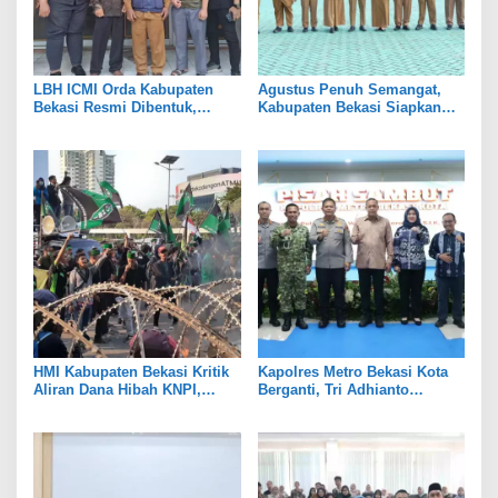
LBH ICMI Orda Kabupaten
Agustus Penuh Semangat,
Bekasi Resmi Dibentuk,
Kabupaten Bekasi Siapkan
Fokus Edukasi dan
Rangkaian Peringatan Tiga
Pendampingan Hukum
Hari Besar
HMI Kabupaten Bekasi Kritik
Kapolres Metro Bekasi Kota
Aliran Dana Hibah KNPI,
Berganti, Tri Adhianto
Tekankan Transparansi
Tekankan Penguatan Sinergi