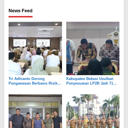
News Feed
Tri Adhianto Dorong
Kabupaten Bekasi Usulkan
Pengawasan Berbasis Risiko,
Penyesuaian LP2B Jadi 71
Pemkot Bekasi Perkuat Tata
Persen, Jaga Keseimbangan
Kelola
Industri dan Pertanian