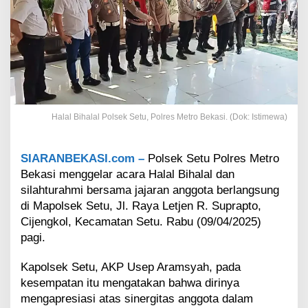
r
H
a
l
a
l
B
i
h
Halal Bihalal Polsek Setu, Polres Metro Bekasi. (Dok: Istimewa)
a
l
a
SIARANBEKASI.com –
Polsek Setu Polres Metro
l
,
Bekasi menggelar acara Halal Bihalal dan
K
silahturahmi bersama jajaran anggota berlangsung
a
di Mapolsek Setu, Jl. Raya Letjen R. Suprapto,
p
Cijengkol, Kecamatan Setu. Rabu (09/04/2025)
o
pagi.
l
s
e
Kapolsek Setu, AKP Usep Aramsyah, pada
k
kesempatan itu mengatakan bahwa dirinya
:
mengapresiasi atas sinergitas anggota dalam
M