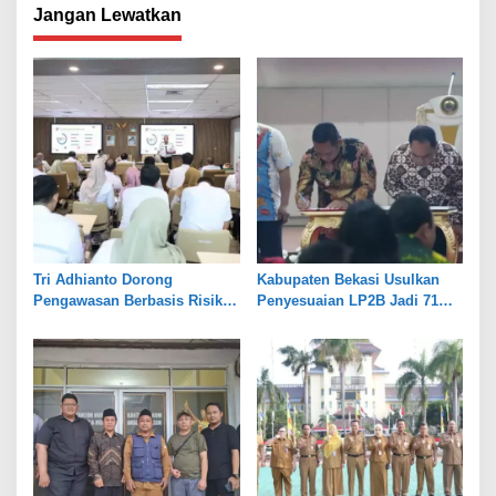
Jangan Lewatkan
Tri Adhianto Dorong
Kabupaten Bekasi Usulkan
Pengawasan Berbasis Risiko,
Penyesuaian LP2B Jadi 71
Pemkot Bekasi Perkuat Tata
Persen, Jaga Keseimbangan
Kelola
Industri dan Pertanian