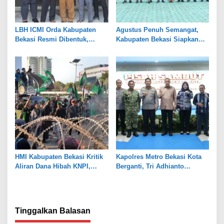
LBH ICMI Orda Kabupaten
Agustus Penuh Semangat,
Bekasi Resmi Dibentuk,
Kabupaten Bekasi Siapkan
Fokus Edukasi dan
Rangkaian Peringatan Tiga
Pendampingan Hukum
Hari Besar
HMI Kabupaten Bekasi Kritik
Kapolres Metro Bekasi Kota
Aliran Dana Hibah KNPI,
Berganti, Tri Adhianto
Tekankan Transparansi
Tekankan Penguatan Sinergi
Tinggalkan Balasan