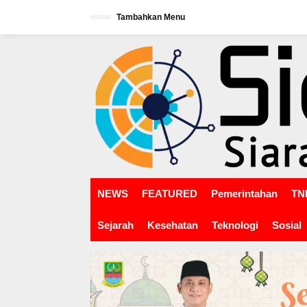
L
Tambahkan Menu
e
w
tutup
a
t
i
k
e
k
o
n
t
e
n
NEWS
FEATURED
Pemerintahan
TNI
Sejarah
Kesehatan
Teknologi
Sosial