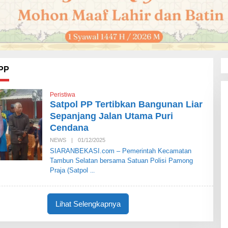
 PP
Peristiwa
Satpol PP Tertibkan Bangunan Liar
Sepanjang Jalan Utama Puri
Cendana
NEWS
|
01/12/2025
O
L
SIARANBEKASI.com – Pemerintah Kecamatan
E
Tambun Selatan bersama Satuan Polisi Pamong
H
S
Praja (Satpol
I
A
R
A
Lihat Selengkapnya
N
B
E
K