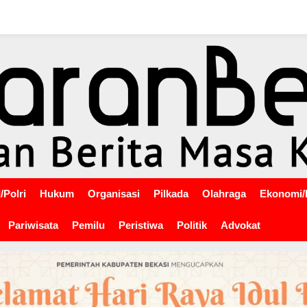
/Polri
Hukum
Organisasi
Pilkada
Olahraga
Ekonomi/
Pariwisata
Pemilu
Peristiwa
Politik
Advokat