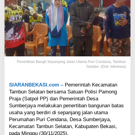
k
a
n
B
a
n
g
u
n
a
n
Penertiban Bangli Sepanjang Jalan Utama Puri Cendana, Tambun
L
Selatan. (Dok: Istimewa)
i
a
r
SIARANBEKASI.com –
Pemerintah Kecamatan
S
Tambun Selatan bersama Satuan Polisi Pamong
e
Praja (Satpol PP) dan Pemerintah Desa
p
a
Sumberjaya melakukan penertiban bangunan batas
n
usaha yang berdiri di sepanjang jalan utama
j
Perumahan Puri Cendana, Desa Sumberjaya,
a
Kecamatan Tambun Selatan, Kabupaten Bekasi,
n
pada Minggu (30/11/2025).
g