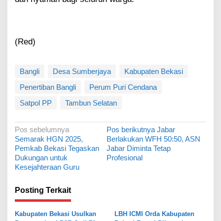
(Red)
Bangli
Desa Sumberjaya
Kabupaten Bekasi
Penertiban Bangli
Perum Puri Cendana
Satpol PP
Tambun Selatan
N
Pos sebelumnya
Pos berikutnya
Jabar
Semarak HGN 2025,
Berlakukan WFH 50:50, ASN
a
Pemkab Bekasi Tegaskan
Jabar Diminta Tetap
v
Dukungan untuk
Profesional
Kesejahteraan Guru
i
g
Posting Terkait
a
s
Kabupaten Bekasi Usulkan
LBH ICMI Orda Kabupaten