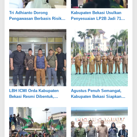
Tri Adhianto Dorong
Kabupaten Bekasi Usulkan
Pengawasan Berbasis Risiko,
Penyesuaian LP2B Jadi 71
Pemkot Bekasi Perkuat Tata
Persen, Jaga Keseimbangan
Kelola
Industri dan Pertanian
LBH ICMI Orda Kabupaten
Agustus Penuh Semangat,
Bekasi Resmi Dibentuk,
Kabupaten Bekasi Siapkan
Fokus Edukasi dan
Rangkaian Peringatan Tiga
Pendampingan Hukum
Hari Besar