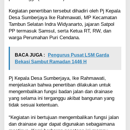
J
a
Kegiatan penertiban tersebut dihadiri oleh Pj Kepala
l
Desa Sumberjaya Ike Rahmawati, MP Kecamatan
a
Tambun Selatan Indra Widyanarto, jajaran Satpol
n
PP termasuk Samsul, serta Ketua RT, RW, dan
U
t
warga Perumahan Puri Cendana.
a
m
a
BACA JUGA :
Pengurus Pusat LSM Garda
P
Bekasi Sambut Ramadan 1446 H
u
r
i
Pj Kepala Desa Sumberjaya, Ike Rahmawati,
C
menjelaskan bahwa penertiban dilakukan untuk
e
mengembalikan fungsi badan jalan dan drainase
n
d
yang selama ini terganggu akibat bangunan yang
a
tidak sesuai ketentuan.
n
a
“Kegiatan ini bertujuan mengembalikan fungsi jalan
dan drainase agar dapat digunakan sebagaimana