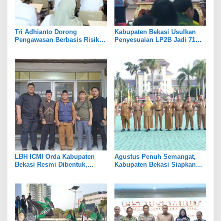
Tri Adhianto Dorong
Kabupaten Bekasi Usulkan
Pengawasan Berbasis Risiko,
Penyesuaian LP2B Jadi 71
Pemkot Bekasi Perkuat Tata
Persen, Jaga Keseimbangan
Kelola
Industri dan Pertanian
LBH ICMI Orda Kabupaten
Agustus Penuh Semangat,
Bekasi Resmi Dibentuk,
Kabupaten Bekasi Siapkan
Fokus Edukasi dan
Rangkaian Peringatan Tiga
Pendampingan Hukum
Hari Besar