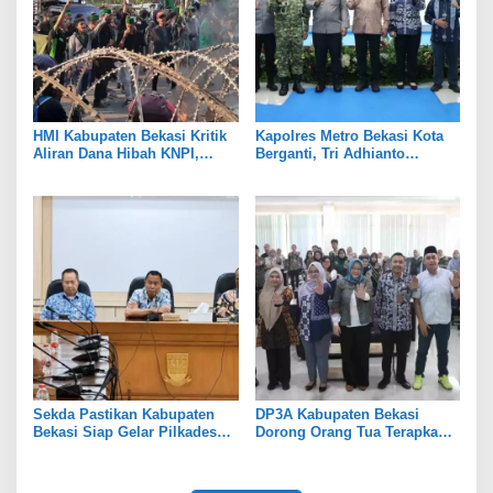
HMI Kabupaten Bekasi Kritik
Kapolres Metro Bekasi Kota
Aliran Dana Hibah KNPI,
Berganti, Tri Adhianto
Tekankan Transparansi
Tekankan Penguatan Sinergi
Sekda Pastikan Kabupaten
DP3A Kabupaten Bekasi
Bekasi Siap Gelar Pilkades
Dorong Orang Tua Terapkan
Serentak 2026
Pola Asuh Digital untuk
Lindungi Anak