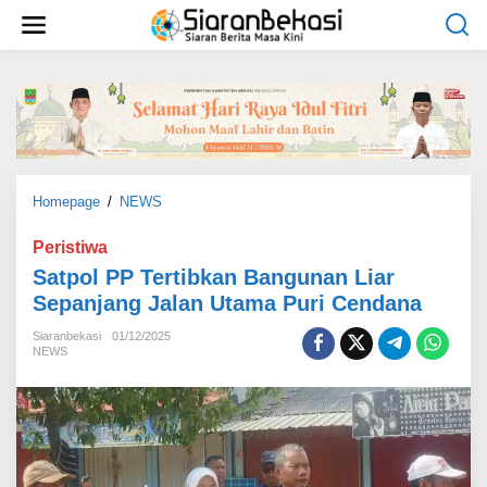
L
e
w
a
t
i
k
e
k
o
Homepage
/
NEWS
S
n
a
t
t
Peristiwa
e
p
Satpol PP Tertibkan Bangunan Liar
n
o
Sepanjang Jalan Utama Puri Cendana
l
P
Siaranbekasi
01/12/2025
P
NEWS
T
e
r
t
i
b