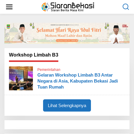
L
e
w
a
t
i
k
e
k
o
Workshop Limbah B3
n
t
Pemerintahan
e
Gelaran Workshop Limbah B3 Antar
n
Negara di Asia, Kabupaten Bekasi Jadi
Tuan Rumah
Lihat Selengkapnya