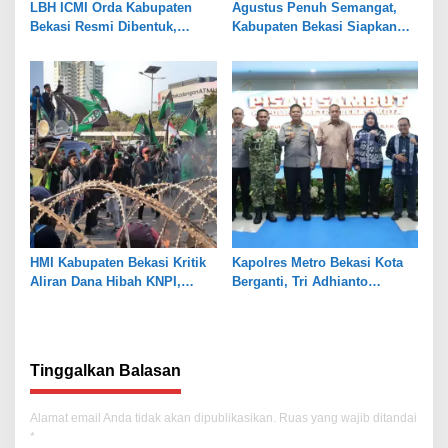
LBH ICMI Orda Kabupaten
Agustus Penuh Semangat,
Bekasi Resmi Dibentuk,
Kabupaten Bekasi Siapkan
Fokus Edukasi dan
Rangkaian Peringatan Tiga
Pendampingan Hukum
Hari Besar
HMI Kabupaten Bekasi Kritik
Kapolres Metro Bekasi Kota
Aliran Dana Hibah KNPI,
Berganti, Tri Adhianto
Tekankan Transparansi
Tekankan Penguatan Sinergi
Tinggalkan Balasan
Alamat email Anda tidak akan dipublikasikan.
Ruas yang wajib ditandai
*