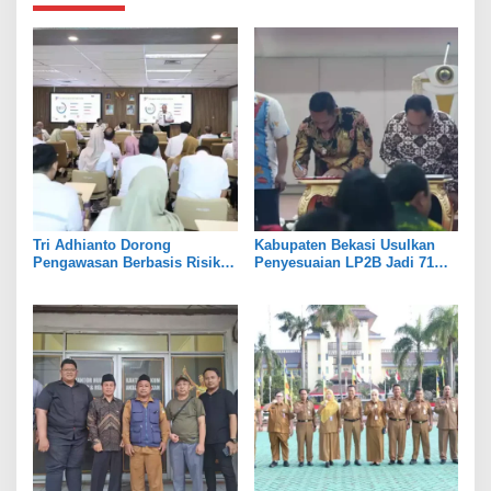
Tri Adhianto Dorong
Kabupaten Bekasi Usulkan
Pengawasan Berbasis Risiko,
Penyesuaian LP2B Jadi 71
Pemkot Bekasi Perkuat Tata
Persen, Jaga Keseimbangan
Kelola
Industri dan Pertanian