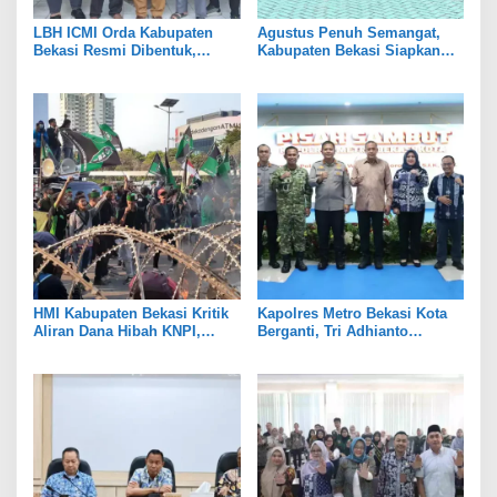
LBH ICMI Orda Kabupaten
Agustus Penuh Semangat,
Bekasi Resmi Dibentuk,
Kabupaten Bekasi Siapkan
Fokus Edukasi dan
Rangkaian Peringatan Tiga
Pendampingan Hukum
Hari Besar
HMI Kabupaten Bekasi Kritik
Kapolres Metro Bekasi Kota
Aliran Dana Hibah KNPI,
Berganti, Tri Adhianto
Tekankan Transparansi
Tekankan Penguatan Sinergi