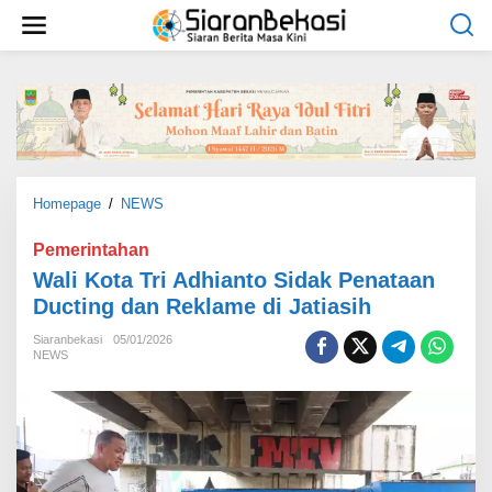
L
e
w
a
t
i
k
e
k
o
Homepage
/
NEWS
W
n
a
t
l
Pemerintahan
e
i
Wali Kota Tri Adhianto Sidak Penataan
n
K
Ducting dan Reklame di Jatiasih
o
t
Siaranbekasi
05/01/2026
a
NEWS
T
r
i
A
d
h