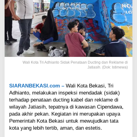
i
a
n
t
o
S
i
d
a
k
P
Wali Kota Tri Adhianto Sidak Penataan Ducting dan Reklame di
e
Jatiasih. (Dok: Istimewa)
n
a
t
SIARANBEKASI.com –
Wali Kota Bekasi, Tri
a
Adhianto, melakukan inspeksi mendadak (sidak)
a
terhadap penataan ducting kabel dan reklame di
n
D
wilayah Jatiasih, tepatnya di kawasan Cipendawa,
u
pada akhir pekan. Kegiatan ini merupakan upaya
c
Pemerintah Kota Bekasi untuk mewujudkan tata
t
kota yang lebih tertib, aman, dan estetis.
i
n