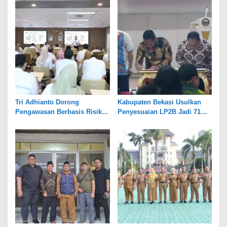
Tri Adhianto Dorong
Kabupaten Bekasi Usulkan
Pengawasan Berbasis Risiko,
Penyesuaian LP2B Jadi 71
Pemkot Bekasi Perkuat Tata
Persen, Jaga Keseimbangan
Kelola
Industri dan Pertanian