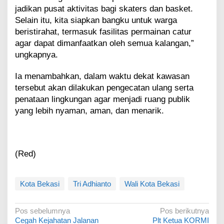
jadikan pusat aktivitas bagi skaters dan basket.
Selain itu, kita siapkan bangku untuk warga
beristirahat, termasuk fasilitas permainan catur
agar dapat dimanfaatkan oleh semua kalangan,”
ungkapnya.
Ia menambahkan, dalam waktu dekat kawasan
tersebut akan dilakukan pengecatan ulang serta
penataan lingkungan agar menjadi ruang publik
yang lebih nyaman, aman, dan menarik.
(Red)
Kota Bekasi
Tri Adhianto
Wali Kota Bekasi
N
Pos sebelumnya
Pos berikutnya
Cegah Kejahatan Jalanan
Plt Ketua KORMI