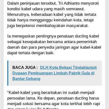
g
Dalam peninjauan tersebut, Tri Adhianto menyoroti
d
kondisi kabel udara yang masih semrawut.
a
Menurutnya, keberadaan kabel yang tidak tertata
n
tidak hanya mengganggu keindahan kota, tetapi
R
juga berpotensi membahayakan masyarakat.
e
k
l
Ia menegaskan pentingnya penataan ducting kabel
a
sebagai kesepakatan bersama antara pemerintah
m
daerah dan para penyedia jaringan agar kabel-kabel
e
dapat tertata dengan baik.
d
i
J
BACA JUGA :
DLH Kota Bekasi Tindaklanjuti
a
t
Dugaan Pembuangan Limbah Pabrik Gula di
i
Bantar Gebang
a
s
i
“Kabel-kabel yang berantakan ini sudah menjadi
h
persoalan lama. Ke depan, penataan ducting harus
menjadi solusi bersama agar kota terlihat lebih rapi