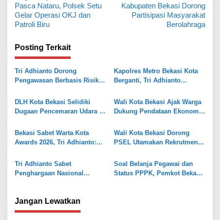
a
Pasca Nataru, Polsek Setu
Kabupaten Bekasi Dorong
v
Gelar Operasi OKJ dan
Partisipasi Masyarakat
Patroli Biru
Berolahraga
i
g
Posting Terkait
a
s
Tri Adhianto Dorong
Kapolres Metro Bekasi Kota
Pengawasan Berbasis Risiko,
Berganti, Tri Adhianto
i
Pemkot Bekasi Perkuat Tata
Tekankan Penguatan Sinergi
p
Kelola
DLH Kota Bekasi Selidiki
Wali Kota Bekasi Ajak Warga
o
Dugaan Pencemaran Udara di
Dukung Pendataan Ekonomi
Sumur Batu
BPS
s
Bekasi Sabet Warta Kota
Wali Kota Bekasi Dorong
Awards 2026, Tri Adhianto:
PSEL Utamakan Rekrutmen
Jadi Pelecut Tingkatkan
Tenaga Kerja Lokal
Pelayanan
Tri Adhianto Sabet
Soal Belanja Pegawai dan
Penghargaan Nasional
Status PPPK, Pemkot Bekasi
Penggerak Ekonomi Kota
Tegaskan Itu Kebijakan
Pemerintah Pusat
Jangan Lewatkan