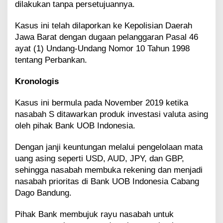
dilakukan tanpa persetujuannya.
a
n
Kasus ini telah dilaporkan ke Kepolisian Daerah
g
g
Jawa Barat dengan dugaan pelanggaran Pasal 46
a
ayat (1) Undang-Undang Nomor 10 Tahun 1998
r
tentang Perbankan.
a
n
Kronologis
P
r
o
Kasus ini bermula pada November 2019 ketika
s
nasabah S ditawarkan produk investasi valuta asing
e
oleh pihak Bank UOB Indonesia.
d
u
Dengan janji keuntungan melalui pengelolaan mata
r
,
uang asing seperti USD, AUD, JPY, dan GBP,
N
sehingga nasabah membuka rekening dan menjadi
a
nasabah prioritas di Bank UOB Indonesia Cabang
s
Dago Bandung.
a
b
Pihak Bank membujuk rayu nasabah untuk
a