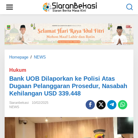
L
e
w
a
t
i
k
e
k
o
Homepage
/
NEWS
B
n
a
t
n
Hukum
e
k
Bank UOB Dilaporkan ke Polisi Atas
n
U
Dugaan Pelanggaran Prosedur, Nasabah
O
Kehilangan USD 339.448
B
D
Siaranbekasi
10/02/2025
i
NEWS
l
a
p
o
r