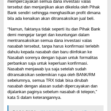
h
mempercayakan semua dana investasi valas
K
tersebut dan menjanjikan akan dikelola oleh Pihak
e
Bank sendiri sehingga menghasilkan profit dimana
h
bila ada kenaikan akan ditransaksikan jual beli.
i
l
a
“Namun, faktanya tidak seperti itu dan Pihak Bank
n
demi mengejar target dan keuntungan dalam
g
mentransaksikan semua dana investasi valas
a
nasabah tersebut, tanpa harus konfirmasi terlebih
n
dahulu kepada nasabah dan baru diinfokan ke
U
S
Nasabah sorenya dengan tujuan untuk formalitas
D
perbankan saja untuk keperluan konfirmasi.
3
Nasabah menjawab iya saja setelah sudah
3
ditransaksikan sedemikian rupa oleh BANK/RM
9
sebelumnya, semua TRX tidak bisa dirubah
.
4
nasabah dengan alasan sudah dipercayakan dan
4
dijalankan paginya sebelum nasabah di telepon,”
8
kata S dalam keterangannya.