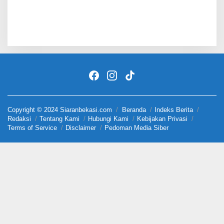
Copyright © 2024 Siaranbekasi.com
Beranda
Indeks Berita
Redaksi
Tentang Kami
Hubungi Kami
Kebijakan Privasi
Terms of Service
Disclaimer
Pedoman Media Siber