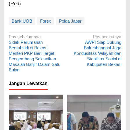
(Red)
Bank UOB
Forex
Polda Jabar
N
Pos sebelumnya
Pos berikutnya
Sidak Perumahan
AWPI Siap Dukung
a
Bersubsidi di Bekasi,
Bakesbangpol Jaga
v
Menteri PKP Beri Target
Kondusifitas Wilayah dan
Pengembang Selesaikan
Stabilitas Sosial di
i
Masalah Banjir Dalam Satu
Kabupaten Bekasi
g
Bulan
a
Jangan Lewatkan
s
i
p
o
s