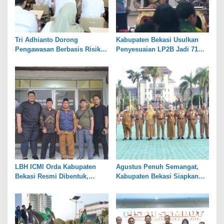
Tri Adhianto Dorong
Kabupaten Bekasi Usulkan
Pengawasan Berbasis Risiko,
Penyesuaian LP2B Jadi 71
Pemkot Bekasi Perkuat Tata
Persen, Jaga Keseimbangan
Kelola
Industri dan Pertanian
LBH ICMI Orda Kabupaten
Agustus Penuh Semangat,
Bekasi Resmi Dibentuk,
Kabupaten Bekasi Siapkan
Fokus Edukasi dan
Rangkaian Peringatan Tiga
Pendampingan Hukum
Hari Besar