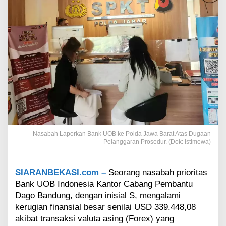
k
a
n
k
e
P
o
l
i
s
i
A
t
a
Nasabah Laporkan Bank UOB ke Polda Jawa Barat Atas Dugaan
s
Pelanggaran Prosedur. (Dok: Istimewa)
D
u
g
SIARANBEKASI.com –
Seorang nasabah prioritas
a
Bank UOB Indonesia Kantor Cabang Pembantu
a
n
Dago Bandung, dengan inisial S, mengalami
P
kerugian finansial besar senilai USD 339.448,08
e
akibat transaksi valuta asing (Forex) yang
l