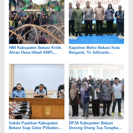
HMI Kabupaten Bekasi Kritik
Kapolres Metro Bekasi Kota
Aliran Dana Hibah KNPI,
Berganti, Tri Adhianto
Tekankan Transparansi
Tekankan Penguatan Sinergi
Sekda Pastikan Kabupaten
DP3A Kabupaten Bekasi
Bekasi Siap Gelar Pilkades
Dorong Orang Tua Terapkan
Serentak 2026
Pola Asuh Digital untuk