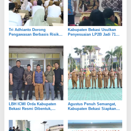
Tri Adhianto Dorong
Kabupaten Bekasi Usulkan
Pengawasan Berbasis Risiko,
Penyesuaian LP2B Jadi 71
Pemkot Bekasi Perkuat Tata
Persen, Jaga Keseimbangan
Kelola
Industri dan Pertanian
LBH ICMI Orda Kabupaten
Agustus Penuh Semangat,
Bekasi Resmi Dibentuk,
Kabupaten Bekasi Siapkan
Fokus Edukasi dan
Rangkaian Peringatan Tiga
Pendampingan Hukum
Hari Besar