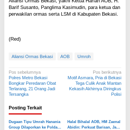
Aliansi Ormas Bekasi, yakni Ketua Harian AOB, H.
Barif Susanto, Panglima Kasimudin, para ketua dan
perwakilan ormas serta LSM di Kabupaten Bekasi.
(Red)
Aliansi Ormas Bekasi
AOB
Umroh
N
Pos sebelumnya
Pos berikutnya
Polres Metro Bekasi
Motif Asmara, Pria di Bekasi
a
Bongkar Peredaran Obat
Tega Culik Anak Mantan
v
Terlarang, 21 Orang Jadi
Kekasih Akhirnya Diringkus
Tersangka
Polisi
i
g
Posting Terkait
a
s
Dugaan Tipu Umrah Hanania
Halal Bihalal AOB, HM Zaenal
Group Dilaporkan ke Polda
Abidin: Perkuat Barisan, Jaga