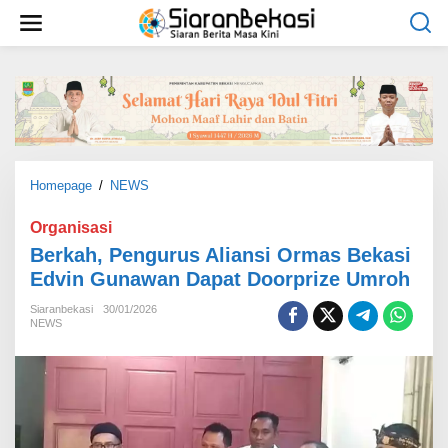
L
e
w
a
t
i
k
e
k
o
Homepage
/
NEWS
B
n
e
t
r
Organisasi
e
k
Berkah, Pengurus Aliansi Ormas Bekasi
n
a
Edvin Gunawan Dapat Doorprize Umroh
h
,
Siaranbekasi
30/01/2026
P
NEWS
e
n
g
u
r
u