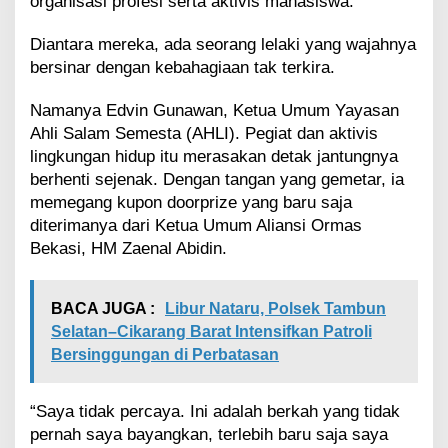
organisasi profesi serta aktivis mahasiswa.
G
u
Diantara mereka, ada seorang lelaki yang wajahnya
n
bersinar dengan kebahagiaan tak terkira.
a
w
a
Namanya Edvin Gunawan, Ketua Umum Yayasan
n
Ahli Salam Semesta (AHLI). Pegiat dan aktivis
D
lingkungan hidup itu merasakan detak jantungnya
a
berhenti sejenak. Dengan tangan yang gemetar, ia
p
memegang kupon doorprize yang baru saja
a
t
diterimanya dari Ketua Umum Aliansi Ormas
D
Bekasi, HM Zaenal Abidin.
o
o
r
BACA JUGA :
Libur Nataru, Polsek Tambun
p
Selatan–Cikarang Barat Intensifkan Patroli
r
Bersinggungan di Perbatasan
i
z
e
“Saya tidak percaya. Ini adalah berkah yang tidak
U
m
pernah saya bayangkan, terlebih baru saja saya