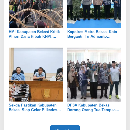
HMI Kabupaten Bekasi Kritik
Kapolres Metro Bekasi Kota
Aliran Dana Hibah KNPI,
Berganti, Tri Adhianto
Tekankan Transparansi
Tekankan Penguatan Sinergi
Sekda Pastikan Kabupaten
DP3A Kabupaten Bekasi
Bekasi Siap Gelar Pilkades
Dorong Orang Tua Terapkan
Serentak 2026
Pola Asuh Digital untuk
Lindungi Anak