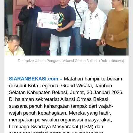
s
A
l
i
a
n
s
i
O
r
m
Doorprize Umroh Pengurus Aliansi Ormas Bekasi. (Dok: Istimewa)
a
s
B
SIARANBEKASI.com –
Matahari hampir terbenam
e
di sudut Kota Legenda, Grand Wisata, Tambun
k
a
Selatan Kabupaten Bekasi, Jumat, 30 Januari 2026.
s
Di halaman sekretariat Aliansi Ormas Bekasi,
i
suasana penuh kehangatan tampak dari wajah-
E
wajah penuh kebahagiaan. Mereka yang hadir,
d
merupakan perwakilan organisasi masyarakat,
v
i
Lembaga Swadaya Masyarakat (LSM) dan
n