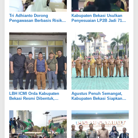
Tri Adhianto Dorong
Kabupaten Bekasi Usulkan
Pengawasan Berbasis Risiko,
Penyesuaian LP2B Jadi 71
Pemkot Bekasi Perkuat Tata
Persen, Jaga Keseimbangan
Kelola
Industri dan Pertanian
LBH ICMI Orda Kabupaten
Agustus Penuh Semangat,
Bekasi Resmi Dibentuk,
Kabupaten Bekasi Siapkan
Fokus Edukasi dan
Rangkaian Peringatan Tiga
Pendampingan Hukum
Hari Besar