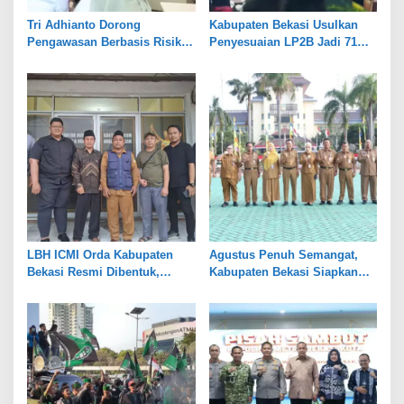
Tri Adhianto Dorong
Kabupaten Bekasi Usulkan
Pengawasan Berbasis Risiko,
Penyesuaian LP2B Jadi 71
Pemkot Bekasi Perkuat Tata
Persen, Jaga Keseimbangan
Kelola
Industri dan Pertanian
LBH ICMI Orda Kabupaten
Agustus Penuh Semangat,
Bekasi Resmi Dibentuk,
Kabupaten Bekasi Siapkan
Fokus Edukasi dan
Rangkaian Peringatan Tiga
Pendampingan Hukum
Hari Besar