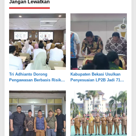
Jangan Lewatkan
Tri Adhianto Dorong
Kabupaten Bekasi Usulkan
Pengawasan Berbasis Risiko,
Penyesuaian LP2B Jadi 71
Pemkot Bekasi Perkuat Tata
Persen, Jaga Keseimbangan
Kelola
Industri dan Pertanian