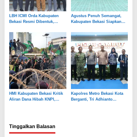
LBH ICMI Orda Kabupaten
Agustus Penuh Semangat,
Bekasi Resmi Dibentuk,
Kabupaten Bekasi Siapkan
Fokus Edukasi dan
Rangkaian Peringatan Tiga
Pendampingan Hukum
Hari Besar
HMI Kabupaten Bekasi Kritik
Kapolres Metro Bekasi Kota
Aliran Dana Hibah KNPI,
Berganti, Tri Adhianto
Tekankan Transparansi
Tekankan Penguatan Sinergi
Tinggalkan Balasan