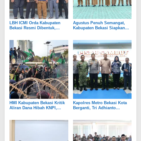
LBH ICMI Orda Kabupaten
Agustus Penuh Semangat,
Bekasi Resmi Dibentuk,
Kabupaten Bekasi Siapkan
Fokus Edukasi dan
Rangkaian Peringatan Tiga
Pendampingan Hukum
Hari Besar
HMI Kabupaten Bekasi Kritik
Kapolres Metro Bekasi Kota
Aliran Dana Hibah KNPI,
Berganti, Tri Adhianto
Tekankan Transparansi
Tekankan Penguatan Sinergi