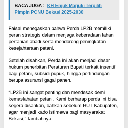
a
BACA JUGA :
KH Enjuk Marjuki Terpilih
n
i
Pimpin PCNU Bekasi 2025-2030
a
n
Faisal menegaskan bahwa Perda LP2B memiliki
peran strategis dalam menjaga keberadaan lahan
pertanian abadi serta mendorong peningkatan
kesejahteraan petani.
Setelah disahkan, Perda ini akan menjadi dasar
hukum penerbitan Peraturan Bupati terkait insentif
bagi petani, subsidi pupuk, hingga perlindungan
berupa asuransi gagal panen.
“LP2B ini sangat penting dan mendesak demi
kemaslahatan petani. Kami berharap perda ini bisa
segera disahkan, bahkan sebelum HUT Kabupaten,
agar menjadi kado istimewa bagi masyarakat
Bekasi,” tambahnya.