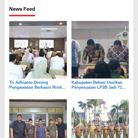
News Feed
Tri Adhianto Dorong
Kabupaten Bekasi Usulkan
Pengawasan Berbasis Risiko,
Penyesuaian LP2B Jadi 71
Pemkot Bekasi Perkuat Tata
Persen, Jaga Keseimbangan
Kelola
Industri dan Pertanian