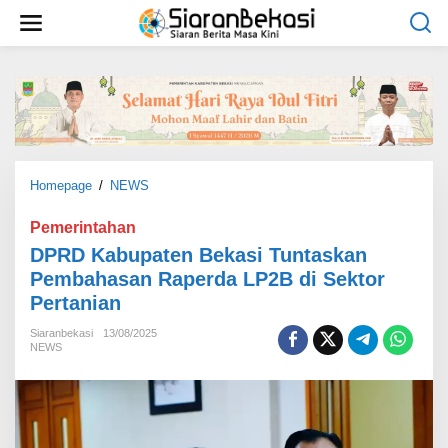
L
e
w
a
t
i
k
e
k
o
Homepage
/
NEWS
D
n
P
t
R
Pemerintahan
e
D
DPRD Kabupaten Bekasi Tuntaskan
n
K
Pembahasan Raperda LP2B di Sektor
a
Pertanian
b
u
Siaranbekasi
13/08/2025
p
NEWS
a
t
e
n
B