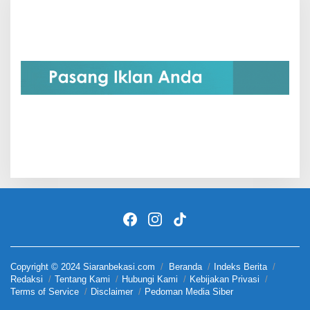
Copyright © 2024 Siaranbekasi.com
Beranda
Indeks Berita
Redaksi
Tentang Kami
Hubungi Kami
Kebijakan Privasi
Terms of Service
Disclaimer
Pedoman Media Siber