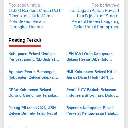
N
Pos sebelumnya
Pos berikutnya
11.000 Bendera Merah Putih
Isu Dugaan Ajaran Bayar 1
a
Dibagikan Untuk Warga
Juta Dijanjikan “Surga”,
v
Kota Bekasi Melalui
Pemkot Bekasi Langsung
Perangkat Daerah
Gelar Rapat Forkopimda
i
g
Posting Terkait
a
s
Kabupaten Bekasi Usulkan
LBH ICMI Orda Kabupaten
Penyesuaian LP2B Jadi 71
Bekasi Resmi Dibentuk,
i
Persen, Jaga Keseimbangan
Fokus Edukasi dan
p
Industri dan Pertanian
Pendampingan Hukum
Agustus Penuh Semangat,
HMI Kabupaten Bekasi Kritik
o
Kabupaten Bekasi Siapkan
Aliran Dana Hibah KNPI,
Rangkaian Peringatan Tiga
Tekankan Transparansi
s
Hari Besar
DP3A Kabupaten Bekasi
Pemilik CV Berkah Sekawan
Dorong Orang Tua Terapkan
Indonesia di Somasi, Diduga
Pola Asuh Digital untuk
Gelapkan Dana Investasi
Lindungi Anak
Rp338 Juta
Jelang Pilkades 2026, ASN
Bapenda Kabupaten Bekasi
Bekasi Diminta Tetap Netral
Perketat Pengawasan Pajak
Air Tanah, Kejar PAD 2026