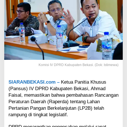
e
k
a
s
i
T
u
n
t
a
s
k
Komisi IV DPRD Kabupaten Bekasi. (Dok: Istimewa)
a
n
P
SIARANBEKASI.com –
Ketua Panitia Khusus
e
m
(Pansus) IV DPRD Kabupaten Bekasi, Ahmad
b
Faisal, memastikan bahwa pembahasan Rancangan
a
Peraturan Daerah (Raperda) tentang Lahan
h
Pertanian Pangan Berkelanjutan (LP2B) telah
a
rampung di tingkat legislatif.
s
a
n
DPRD menargetkan pengesahan melalui rapat