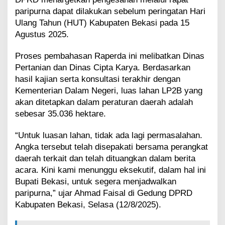
R
paripurna dapat dilakukan sebelum peringatan Hari
a
Ulang Tahun (HUT) Kabupaten Bekasi pada 15
p
Agustus 2025.
e
r
d
Proses pembahasan Raperda ini melibatkan Dinas
a
Pertanian dan Dinas Cipta Karya. Berdasarkan
L
hasil kajian serta konsultasi terakhir dengan
P
Kementerian Dalam Negeri, luas lahan LP2B yang
2
akan ditetapkan dalam peraturan daerah adalah
B
d
sebesar 35.036 hektare.
i
S
“Untuk luasan lahan, tidak ada lagi permasalahan.
e
Angka tersebut telah disepakati bersama perangkat
k
daerah terkait dan telah dituangkan dalam berita
t
o
acara. Kini kami menunggu eksekutif, dalam hal ini
r
Bupati Bekasi, untuk segera menjadwalkan
P
paripurna,” ujar Ahmad Faisal di Gedung DPRD
e
Kabupaten Bekasi, Selasa (12/8/2025).
r
t