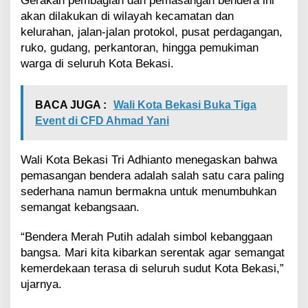
Gerakan pembagian dan pemasangan bendera ini
r
a
akan dilakukan di wilayah kecamatan dan
n
kelurahan, jalan-jalan protokol, pusat perdagangan,
g
ruko, gudang, perkantoran, hingga pemukiman
k
warga di seluruh Kota Bekasi.
a
t
D
BACA JUGA :
Wali Kota Bekasi Buka Tiga
a
e
Event di CFD Ahmad Yani
r
a
h
Wali Kota Bekasi Tri Adhianto menegaskan bahwa
pemasangan bendera adalah salah satu cara paling
sederhana namun bermakna untuk menumbuhkan
semangat kebangsaan.
“Bendera Merah Putih adalah simbol kebanggaan
bangsa. Mari kita kibarkan serentak agar semangat
kemerdekaan terasa di seluruh sudut Kota Bekasi,”
ujarnya.