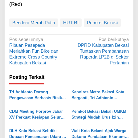
(Red)
Bendera Merah Putih
HUT RI
Pemkot Bekasi
N
Pos sebelumnya
Pos berikutnya
Ribuan Pesepeda
DPRD Kabupaten Bekasi
a
Meriahkan Fun Bike dan
Tuntaskan Pembahasan
v
Extreme Cross Country
Raperda LP2B di Sektor
Kabupaten Bekasi
Pertanian
i
g
Posting Terkait
a
s
Tri Adhianto Dorong
Kapolres Metro Bekasi Kota
Pengawasan Berbasis Risiko,
Berganti, Tri Adhianto
i
Pemkot Bekasi Perkuat Tata
Tekankan Penguatan Sinergi
p
Kelola
CDM Meeting Porprov Jabar
Pemkot Bekasi Bekali UMKM
o
XV Perkuat Kesiapan Seluruh
Strategi Mudah Urus Izin
Kontingen Writing
BPOM
s
DLH Kota Bekasi Selidiki
Wali Kota Bekasi Ajak Warga
Dugaan Pencemaran Udara di
Dukung Pendataan Ekonomi