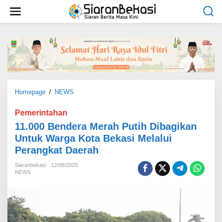
L
e
w
a
t
i
k
e
k
o
Homepage
/
NEWS
1
n
1
t
.
Pemerintahan
e
0
11.000 Bendera Merah Putih Dibagikan
n
0
Untuk Warga Kota Bekasi Melalui
0
Perangkat Daerah
B
e
Siaranbekasi
12/08/2025
n
NEWS
d
e
r
a
M