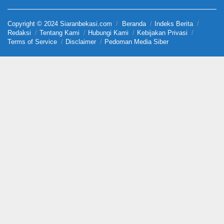
Copyright © 2024 Siaranbekasi.com
Beranda
Indeks Berita
Redaksi
Tentang Kami
Hubungi Kami
Kebijakan Privasi
Terms of Service
Disclaimer
Pedoman Media Siber