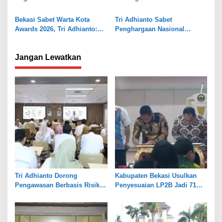
Sumur Batu
BPS
Bekasi Sabet Warta Kota
Tri Adhianto Sabet
Awards 2026, Tri Adhianto:
Penghargaan Nasional
Jadi Pelecut Tingkatkan
Penggerak Ekonomi Kota
Pelayanan
Jangan Lewatkan
Tri Adhianto Dorong
Kabupaten Bekasi Usulkan
Pengawasan Berbasis Risiko,
Penyesuaian LP2B Jadi 71
Pemkot Bekasi Perkuat Tata
Persen, Jaga Keseimbangan
Kelola
Industri dan Pertanian