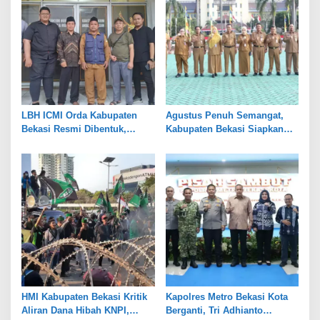
LBH ICMI Orda Kabupaten
Agustus Penuh Semangat,
Bekasi Resmi Dibentuk,
Kabupaten Bekasi Siapkan
Fokus Edukasi dan
Rangkaian Peringatan Tiga
Pendampingan Hukum
Hari Besar
HMI Kabupaten Bekasi Kritik
Kapolres Metro Bekasi Kota
Aliran Dana Hibah KNPI,
Berganti, Tri Adhianto