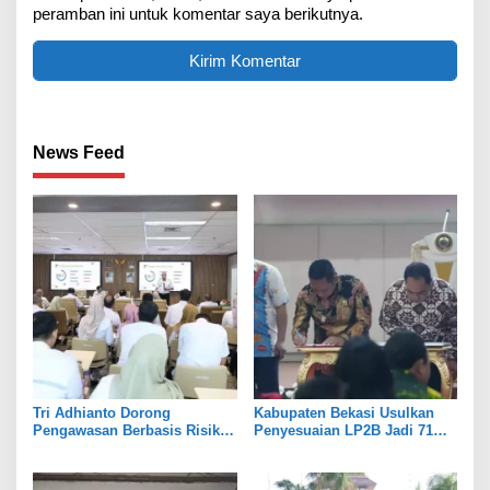
peramban ini untuk komentar saya berikutnya.
News Feed
Tri Adhianto Dorong
Kabupaten Bekasi Usulkan
Pengawasan Berbasis Risiko,
Penyesuaian LP2B Jadi 71
Pemkot Bekasi Perkuat Tata
Persen, Jaga Keseimbangan
Kelola
Industri dan Pertanian