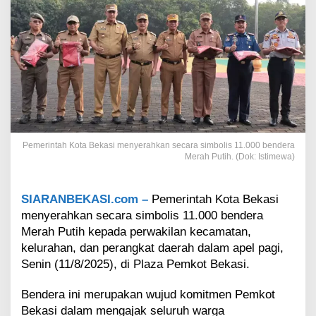
e
r
a
h
P
u
t
i
h
D
i
Pemerintah Kota Bekasi menyerahkan secara simbolis 11.000 bendera
b
Merah Putih. (Dok: Istimewa)
a
g
i
SIARANBEKASI.com –
Pemerintah Kota Bekasi
k
menyerahkan secara simbolis 11.000 bendera
a
Merah Putih kepada perwakilan kecamatan,
n
U
kelurahan, dan perangkat daerah dalam apel pagi,
n
Senin (11/8/2025), di Plaza Pemkot Bekasi.
t
u
Bendera ini merupakan wujud komitmen Pemkot
k
Bekasi dalam mengajak seluruh warga
W