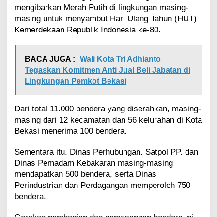
a
mengibarkan Merah Putih di lingkungan masing-
r
masing untuk menyambut Hari Ulang Tahun (HUT)
g
Kemerdekaan Republik Indonesia ke-80.
a
K
o
BACA JUGA :
Wali Kota Tri Adhianto
t
Tegaskan Komitmen Anti Jual Beli Jabatan di
a
B
Lingkungan Pemkot Bekasi
e
k
a
Dari total 11.000 bendera yang diserahkan, masing-
s
masing dari 12 kecamatan dan 56 kelurahan di Kota
i
Bekasi menerima 100 bendera.
M
e
Sementara itu, Dinas Perhubungan, Satpol PP, dan
l
Dinas Pemadam Kebakaran masing-masing
a
l
mendapatkan 500 bendera, serta Dinas
u
Perindustrian dan Perdagangan memperoleh 750
i
bendera.
P
e