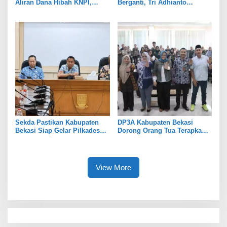
Aliran Dana Hibah KNPI,
Berganti, Tri Adhianto
Tekankan Transparansi
Tekankan Penguatan Sinergi
Sekda Pastikan Kabupaten
DP3A Kabupaten Bekasi
Bekasi Siap Gelar Pilkades
Dorong Orang Tua Terapkan
Serentak 2026
Pola Asuh Digital untuk
Lindungi Anak
View More