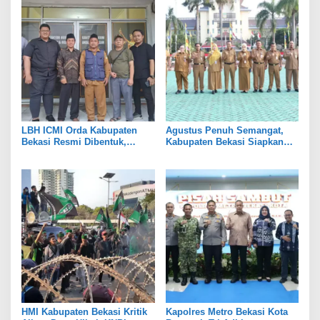
LBH ICMI Orda Kabupaten
Agustus Penuh Semangat,
Bekasi Resmi Dibentuk,
Kabupaten Bekasi Siapkan
Fokus Edukasi dan
Rangkaian Peringatan Tiga
Pendampingan Hukum
Hari Besar
HMI Kabupaten Bekasi Kritik
Kapolres Metro Bekasi Kota