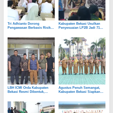
Tri Adhianto Dorong
Kabupaten Bekasi Usulkan
Pengawasan Berbasis Risiko,
Penyesuaian LP2B Jadi 71
Pemkot Bekasi Perkuat Tata
Persen, Jaga Keseimbangan
Kelola
Industri dan Pertanian
LBH ICMI Orda Kabupaten
Agustus Penuh Semangat,
Bekasi Resmi Dibentuk,
Kabupaten Bekasi Siapkan
Fokus Edukasi dan
Rangkaian Peringatan Tiga
Pendampingan Hukum
Hari Besar