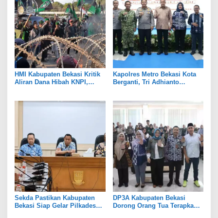
HMI Kabupaten Bekasi Kritik
Kapolres Metro Bekasi Kota
Aliran Dana Hibah KNPI,
Berganti, Tri Adhianto
Tekankan Transparansi
Tekankan Penguatan Sinergi
Sekda Pastikan Kabupaten
DP3A Kabupaten Bekasi
Bekasi Siap Gelar Pilkades
Dorong Orang Tua Terapkan
Serentak 2026
Pola Asuh Digital untuk