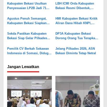
Kabupaten Bekasi Usulkan
LBH ICMI Orda Kabupaten
i
Penyesuaian LP2B Jadi 71
Bekasi Resmi Dibentuk,
p
Persen, Jaga Keseimbangan
Fokus Edukasi dan
Industri dan Pertanian
Pendampingan Hukum
o
Agustus Penuh Semangat,
HMI Kabupaten Bekasi Kritik
Kabupaten Bekasi Siapkan
Aliran Dana Hibah KNPI,
s
Rangkaian Peringatan Tiga
Tekankan Transparansi
Hari Besar
Sekda Pastikan Kabupaten
DP3A Kabupaten Bekasi
Bekasi Siap Gelar Pilkades
Dorong Orang Tua Terapkan
Serentak 2026
Pola Asuh Digital untuk
Lindungi Anak
Pemilik CV Berkah Sekawan
Jelang Pilkades 2026, ASN
Indonesia di Somasi, Diduga
Bekasi Diminta Tetap Netral
Gelapkan Dana Investasi
Rp338 Juta
Jangan Lewatkan