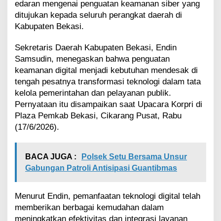
edaran mengenai penguatan keamanan siber yang
t
ditujukan kepada seluruh perangkat daerah di
a
A
Kabupaten Bekasi.
S
N
Sekretaris Daerah Kabupaten Bekasi, Endin
Samsudin, menegaskan bahwa penguatan
keamanan digital menjadi kebutuhan mendesak di
tengah pesatnya transformasi teknologi dalam tata
kelola pemerintahan dan pelayanan publik.
Pernyataan itu disampaikan saat Upacara Korpri di
Plaza Pemkab Bekasi, Cikarang Pusat, Rabu
(17/6/2026).
BACA JUGA :
Polsek Setu Bersama Unsur
Gabungan Patroli Antisipasi Guantibmas
Menurut Endin, pemanfaatan teknologi digital telah
memberikan berbagai kemudahan dalam
meningkatkan efektivitas dan integrasi layanan