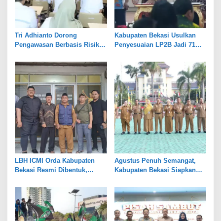
Tri Adhianto Dorong
Kabupaten Bekasi Usulkan
Pengawasan Berbasis Risiko,
Penyesuaian LP2B Jadi 71
Pemkot Bekasi Perkuat Tata
Persen, Jaga Keseimbangan
Kelola
Industri dan Pertanian
LBH ICMI Orda Kabupaten
Agustus Penuh Semangat,
Bekasi Resmi Dibentuk,
Kabupaten Bekasi Siapkan
Fokus Edukasi dan
Rangkaian Peringatan Tiga
Pendampingan Hukum
Hari Besar