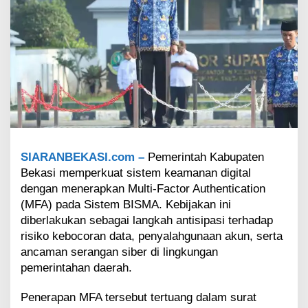
j
i
b
k
a
n
M
F
A
u
n
t
SIARANBEKASI.com –
Pemerintah Kabupaten
u
Bekasi memperkuat sistem keamanan digital
k
L
dengan menerapkan Multi-Factor Authentication
i
(MFA) pada Sistem BISMA. Kebijakan ini
n
diberlakukan sebagai langkah antisipasi terhadap
d
risiko kebocoran data, penyalahgunaan akun, serta
u
n
ancaman serangan siber di lingkungan
g
pemerintahan daerah.
i
D
Penerapan MFA tersebut tertuang dalam surat
a