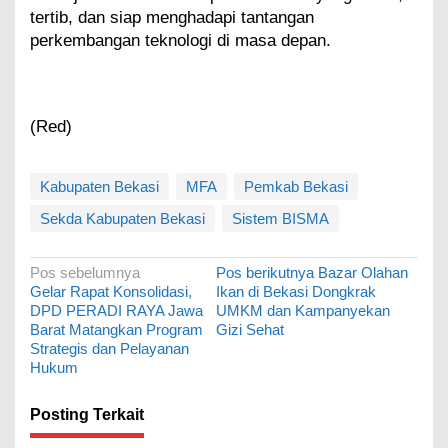
tertib, dan siap menghadapi tantangan
perkembangan teknologi di masa depan.
(Red)
Kabupaten Bekasi
MFA
Pemkab Bekasi
Sekda Kabupaten Bekasi
Sistem BISMA
N
Pos sebelumnya
Pos berikutnya
Bazar Olahan
Gelar Rapat Konsolidasi,
Ikan di Bekasi Dongkrak
a
DPD PERADI RAYA Jawa
UMKM dan Kampanyekan
v
Barat Matangkan Program
Gizi Sehat
Strategis dan Pelayanan
i
Hukum
g
a
Posting Terkait
s